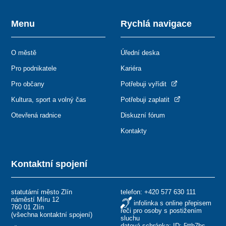
Menu
Rychlá navigace
O městě
Úřední deska
Pro podnikatele
Kariéra
Pro občany
Potřebuji vyřídit
Kultura, sport a volný čas
Potřebuji zaplatit
Otevřená radnice
Diskuzní fórum
Kontakty
Kontaktní spojení
statutární město Zlín
telefon:
+420 577 630 111
náměstí Míru 12
infolinka s online přepisem
760 01 Zlín
řeči pro osoby s postižením
(
všechna kontaktní spojení
)
sluchu
datová schránka: ID: 5ttb7bs