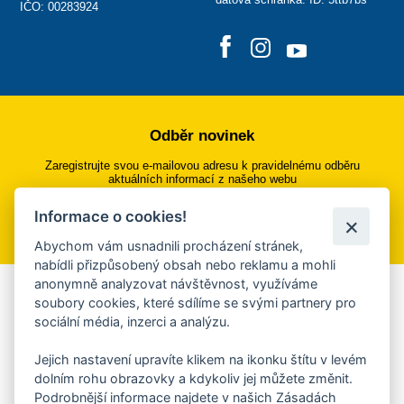
IČO: 00283924
Odběr novinek
Zaregistrujte svou e-mailovou adresu k pravidelnému odběru
aktuálních informací z našeho webu
Informace o cookies!
Přihlásit se k odběru
Abychom vám usnadnili procházení stránek,
nabídli přizpůsobený obsah nebo reklamu a mohli
anonymně analyzovat návštěvnost, využíváme
Aplikace Mobilní rozhlas
soubory cookies, které sdílíme se svými partnery pro
sociální média, inzerci a analýzu.
Chcete dostávat do svého mobilu či mailu upozornění na
blížící se nebezpečí, odstávky, poruchy a výpadky energií,
Jejich nastavení upravíte klikem na ikonku štítu v levém
ankety, pozvánky na kulturní a sportovní akce?
dolním rohu obrazovky a kdykoliv jej můžete změnit.
Více informací o aplikaci
Podrobnější informace najdete v našich Zásadách