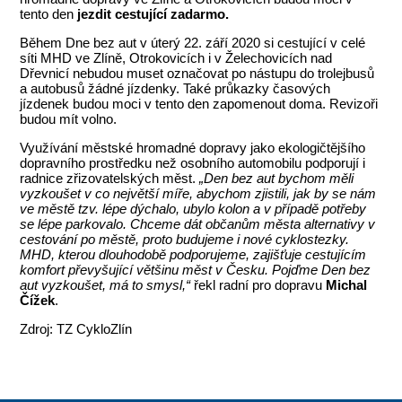
tento den
jezdit cestující zadarmo.
Během Dne bez aut v úterý 22. září 2020 si cestující v celé
síti MHD ve Zlíně, Otrokovicích i v Želechovicích nad
Dřevnicí nebudou muset označovat po nástupu do trolejbusů
a autobusů žádné jízdenky. Také průkazky časových
jízdenek budou moci v tento den zapomenout doma. Revizoři
budou mít volno.
Využívání městské hromadné dopravy jako ekologičtějšího
dopravního prostředku než osobního automobilu podporují i
radnice zřizovatelských měst.
„Den bez aut bychom měli
vyzkoušet v co největší míře, abychom zjistili, jak by se nám
ve městě tzv. lépe dýchalo, ubylo kolon a v případě potřeby
se lépe parkovalo. Chceme dát občanům města alternativy v
cestování po městě, proto budujeme i nové cyklostezky.
MHD, kterou dlouhodobě podporujeme, zajišťuje cestujícím
komfort převyšující většinu měst v Česku. Pojďme Den bez
aut vyzkoušet, má to smysl,“
řekl radní pro dopravu
Michal
Čížek
.
Zdroj: TZ CykloZlín