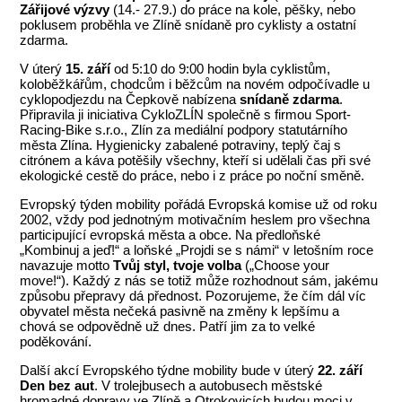
Zářijové výzvy
(14.- 27.9.) do práce na kole, pěšky, nebo
poklusem proběhla ve Zlíně snídaně pro cyklisty a ostatní
zdarma.
V úterý
15. září
od 5:10 do 9:00 hodin byla cyklistům,
koloběžkářům, chodcům i běžcům na novém odpočívadle u
cyklopodjezdu na Čepkově nabízena
snídaně zdarma
.
Připravila ji iniciativa CykloZLÍN společně s firmou Sport-
Racing-Bike s.r.o., Zlín za mediální podpory statutárního
města Zlína. Hygienicky zabalené potraviny, teplý čaj s
citrónem a káva potěšily všechny, kteří si udělali čas při své
ekologické cestě do práce, nebo i z práce po noční směně.
Evropský týden mobility pořádá Evropská komise už od roku
2002, vždy pod jednotným motivačním heslem pro všechna
participující evropská města a obce. Na předloňské
„Kombinuj a jeď!“ a loňské „Projdi se s námi“ v letošním roce
navazuje motto
Tvůj styl, tvoje volba
(„Choose your
move!“). Každý z nás se totiž může rozhodnout sám, jakému
způsobu přepravy dá přednost. Pozorujeme, že čím dál víc
obyvatel města nečeká pasivně na změny k lepšímu a
chová se odpovědně už dnes. Patří jim za to velké
poděkování.
Další akcí Evropského týdne mobility bude v úterý
22. září
Den bez aut
. V trolejbusech a autobusech městské
hromadné dopravy ve Zlíně a Otrokovicích budou moci v