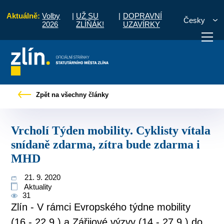
Aktuálně:
Volby
|
UŽ SU
|
DOPRAVNÍ
Česky
2026
ZLÍŇÁK!
UZAVÍRKY
Týden mobility. Cyklisty vítala snídaně zdarma, zítra bude zdarma i MHD
Zpět na všechny články
otřebuji vyřídit
Potřebuji zaplatit
Diskuzní fór
Vrcholí Týden mobility. Cyklisty vítala
snídaně zdarma, zítra bude zdarma i
MHD
21. 9. 2020
Aktuality
31
Zlín - V rámci Evropského týdne mobility
(16.- 22.9.) a Zářijové výzvy (14.- 27.9.) do