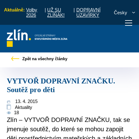
Aktuálně:
Volby
|
UŽ SU
|
DOPRAVNÍ
Česky
2026
ZLÍŇÁK!
UZAVÍRKY
ny
Tiskové zprávy
VYTVOŘ DOPRAVNÍ ZNAČKU. Soutěž pro děti
Zpět na všechny články
otřebuji vyřídit
Potřebuji zaplatit
Diskuzní fór
VYTVOŘ DOPRAVNÍ ZNAČKU.
Soutěž pro děti
13. 4. 2015
Aktuality
18
Zlín – VYTVOŘ DOPRAVNÍ ZNAČKU, tak se
jmenuje soutěž, do které se mohou zapojit
děti prostřednictvím mateřských a základních