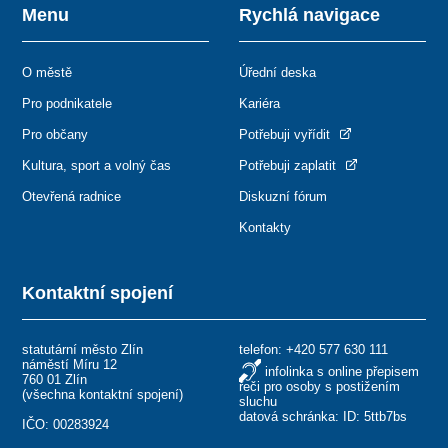
Menu
Rychlá navigace
O městě
Úřední deska
Pro podnikatele
Kariéra
Pro občany
Potřebuji vyřídit
Kultura, sport a volný čas
Potřebuji zaplatit
Otevřená radnice
Diskuzní fórum
Kontakty
Kontaktní spojení
statutární město Zlín
telefon:
+420 577 630 111
náměstí Míru 12
infolinka s online přepisem
760 01 Zlín
řeči pro osoby s postižením
(
všechna kontaktní spojení
)
sluchu
datová schránka: ID: 5ttb7bs
IČO: 00283924