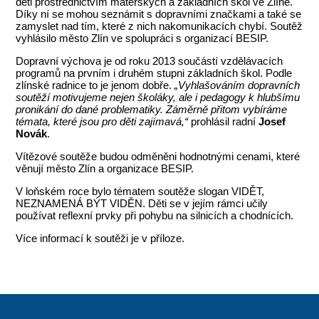
děti prostřednictvím mateřských a základních škol ve Zlíně.
Díky ní se mohou seznámit s dopravními značkami a také se
zamyslet nad tím, které z nich nakomunikacích chybí. Soutěž
vyhlásilo město Zlín ve spolupráci s organizací BESIP.
Dopravní výchova je od roku 2013 součástí vzdělávacích
programů na prvním i druhém stupni základních škol. Podle
zlínské radnice to je jenom dobře.
„Vyhlašováním dopravních
soutěží motivujeme nejen školáky, ale i pedagogy k hlubšímu
pronikání do dané problematiky. Záměrně přitom vybíráme
témata, které jsou pro děti zajímavá,“
prohlásil radní
Josef
Novák
.
Vítězové soutěže budou odměněni hodnotnými cenami, které
věnují město Zlín a organizace BESIP.
V loňském roce bylo tématem soutěže slogan VIDĚT,
NEZNAMENÁ BÝT VIDĚN. Děti se v jejím rámci učily
používat reflexní prvky při pohybu na silnicích a chodnících.
Více informací k soutěži je v příloze.