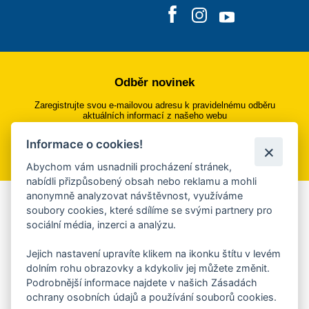
Odběr novinek
Zaregistrujte svou e-mailovou adresu k pravidelnému odběru
aktuálních informací z našeho webu
Informace o cookies!
Přihlásit se k odběru
Abychom vám usnadnili procházení stránek,
nabídli přizpůsobený obsah nebo reklamu a mohli
anonymně analyzovat návštěvnost, využíváme
Aplikace Mobilní rozhlas
soubory cookies, které sdílíme se svými partnery pro
sociální média, inzerci a analýzu.
Chcete dostávat do svého mobilu či mailu upozornění na
blížící se nebezpečí, odstávky, poruchy a výpadky energií,
Jejich nastavení upravíte klikem na ikonku štítu v levém
ankety, pozvánky na kulturní a sportovní akce?
dolním rohu obrazovky a kdykoliv jej můžete změnit.
Více informací o aplikaci
Podrobnější informace najdete v našich Zásadách
ochrany osobních údajů a používání souborů cookies.