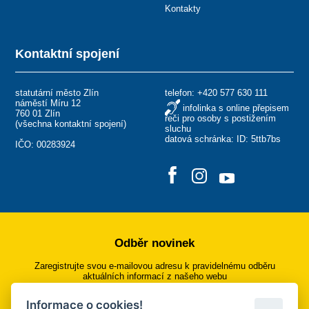
Kontakty
Kontaktní spojení
statutární město Zlín
telefon:
+420 577 630 111
náměstí Míru 12
infolinka s online přepisem
760 01 Zlín
řeči pro osoby s postižením
(
všechna kontaktní spojení
)
sluchu
datová schránka: ID: 5ttb7bs
IČO: 00283924
Odběr novinek
Zaregistrujte svou e-mailovou adresu k pravidelnému odběru
aktuálních informací z našeho webu
Informace o cookies!
Přihlásit se k odběru