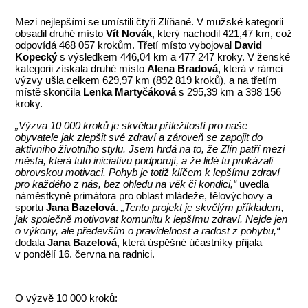
Mezi nejlepšími se umístili čtyři Zlíňané. V mužské kategorii
obsadil druhé místo
Vít Novák
, který nachodil 421,47 km, což
odpovídá 468 057 krokům. Třetí místo vybojoval
David
Kopecký
s výsledkem 446,04 km a 477 247 kroky. V ženské
kategorii získala druhé místo
Alena Bradová
, která v rámci
výzvy ušla celkem 629,97 km (892 819 kroků), a na třetím
místě skončila
Lenka Martyčáková
s 295,39 km a 398 156
kroky.
„Výzva 10 000 kroků je skvělou příležitostí pro naše
obyvatele jak zlepšit své zdraví a zároveň se zapojit do
aktivního životního stylu. Jsem hrdá na to, že Zlín patří mezi
města, která tuto iniciativu podporují, a že lidé tu prokázali
obrovskou motivaci. Pohyb je totiž klíčem k lepšímu zdraví
pro každého z nás, bez ohledu na věk či kondici,“
uvedla
náměstkyně primátora pro oblast mládeže, tělovýchovy a
sportu
Jana Bazelová
.
„Tento projekt je skvělým příkladem,
jak společně motivovat komunitu k lepšímu zdraví. Nejde jen
o výkony, ale především o pravidelnost a radost z pohybu,“
dodala
Jana Bazelová
, která úspěšné účastníky přijala
v pondělí 16. června na radnici.
O výzvě 10 000 kroků: