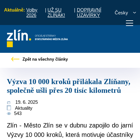
Aktuálně:
Volby
|
UŽ SU
|
DOPRAVNÍ
Česky
2026
ZLÍŇÁK!
UZAVÍRKY
ýzva 10 000 kroků přilákala Zlíňany, společně ušli přes 20 tisíc kilometrů
Zpět na všechny články
otřebuji vyřídit
Potřebuji zaplatit
Diskuzní fór
Výzva 10 000 kroků přilákala Zlíňany,
společně ušli přes 20 tisíc kilometrů
19. 6. 2025
Aktuality
543
Zlín - Město Zlín se v dubnu zapojilo do jarní
Výzvy 10 000 kroků, která motivuje účastníky