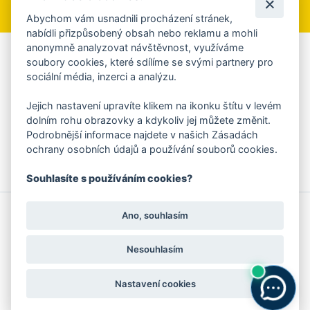
Abychom vám usnadnili procházení stránek,
nabídli přizpůsobený obsah nebo reklamu a mohli
anonymně analyzovat návštěvnost, využíváme
Aplikace Mobilní rozhlas
soubory cookies, které sdílíme se svými partnery pro
sociální média, inzerci a analýzu.
Chcete dostávat do svého mobilu či mailu upozornění na
blížící se nebezpečí, odstávky, poruchy a výpadky energií,
Jejich nastavení upravíte klikem na ikonku štítu v levém
ankety, pozvánky na kulturní a sportovní akce?
dolním rohu obrazovky a kdykoliv jej můžete změnit.
Více informací o aplikaci
Podrobnější informace najdete v našich Zásadách
ochrany osobních údajů a používání souborů cookies.
Souhlasíte s používáním cookies?
© 2026 Magistrát města Zlína
Prohlášení o používání cookies
Ano, souhlasím
všechna práva vyhrazena
Ochrana osobních údajů
Prohlášení o přístupnosti
Podněty k webovým stránkám
Kontakt:
webmaster@zlin.eu
Nesouhlasím
Nastavení cookies