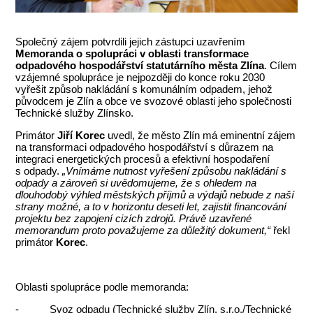
Společný zájem potvrdili jejich zástupci uzavřením
Memoranda o spolupráci v oblasti transformace
odpadového hospodářství statutárního města Zlína
. Cílem
vzájemné spolupráce je nejpozději do konce roku 2030
vyřešit způsob nakládání s komunálním odpadem, jehož
původcem je Zlín a obce ve svozové oblasti jeho společnosti
Technické služby Zlínsko.
Primátor
Jiří Korec
uvedl, že město Zlín má eminentní zájem
na transformaci odpadového hospodářství s důrazem na
integraci energetických procesů a efektivní hospodaření
s odpady.
„Vnímáme nutnost vyřešení způsobu nakládání s
odpady a zároveň si uvědomujeme, že s ohledem na
dlouhodobý výhled městských příjmů a výdajů nebude z naší
strany možné, a to v horizontu deseti let, zajistit financování
projektu bez zapojení cizích zdrojů. Právě uzavřené
memorandum proto považujeme za důležitý dokument,“
řekl
primátor
Korec
.
Oblasti spolupráce podle memoranda:
- Svoz odpadu (Technické služby Zlín, s.r.o./Technické