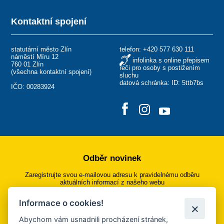
Kontaktní spojení
statutární město Zlín
telefon:
+420 577 630 111
náměstí Míru 12
infolinka s online přepisem
760 01 Zlín
řeči pro osoby s postižením
(
všechna kontaktní spojení
)
sluchu
datová schránka: ID: 5ttb7bs
IČO: 00283924
Odběr novinek
Zaregistrujte svou e-mailovou adresu k pravidelnému odběru
aktuálních informací z našeho webu
Informace o cookies!
Přihlásit se k odběru
Abychom vám usnadnili procházení stránek,