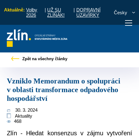
Aktuálně:
Volby
|
UŽ SU
|
DOPRAVNÍ
Česky
2026
ZLÍŇÁK!
UZAVÍRKY
morandum o spolupráci v oblasti transformace odpadového hospodářství
Zpět na všechny články
otřebuji vyřídit
Potřebuji zaplatit
Diskuzní fór
Vzniklo Memorandum o spolupráci
v oblasti transformace odpadového
hospodářství
30. 3. 2024
Aktuality
468
Zlín - Hledat konsenzus v zájmu vytvoření