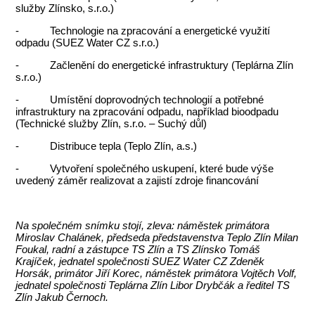
služby Zlínsko, s.r.o.)
- Technologie na zpracování a energetické využití
odpadu (SUEZ Water CZ s.r.o.)
- Začlenění do energetické infrastruktury (Teplárna Zlín
s.r.o.)
- Umístění doprovodných technologií a potřebné
infrastruktury na zpracování odpadu, například bioodpadu
(Technické služby Zlín, s.r.o. – Suchý důl)
- Distribuce tepla (Teplo Zlín, a.s.)
- Vytvoření společného uskupení, které bude výše
uvedený záměr realizovat a zajistí zdroje financování
Na společném snímku stojí, zleva: náměstek primátora
Miroslav Chalánek, předseda představenstva Teplo Zlín Milan
Foukal, radní a zástupce TS Zlín a TS Zlínsko Tomáš
Krajíček, jednatel společnosti SUEZ Water CZ Zdeněk
Horsák, primátor Jiří Korec, náměstek primátora Vojtěch Volf,
jednatel společnosti Teplárna Zlín Libor Drybčák a ředitel TS
Zlín Jakub Černoch.