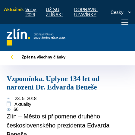
Aktuálně:
Volby
|
UŽ SU
|
DOPRAVNÍ
Česky
2026
ZLÍŇÁK!
UZAVÍRKY
é zprávy
Vzpomínka. Uplyne 134 let od narození Dr. Edvarda Beneše
Zpět na všechny články
otřebuji vyřídit
Potřebuji zaplatit
Diskuzní fór
Vzpomínka. Uplyne 134 let od
narození Dr. Edvarda Beneše
23. 5. 2018
Aktuality
66
Zlín – Město si připomene druhého
československého prezidenta Edvarda
Beneše.