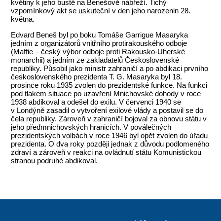
květiny k jeho bustě na Benešově nábřeží. Tichý
vzpomínkový akt se uskuteční v den jeho narozenin 28.
května.
Edvard Beneš byl po boku Tomáše Garrigue Masaryka
jedním z organizátorů vnitřního protirakouského odboje
(Maffie – český výbor odboje proti Rakousko-Uherské
monarchii) a jedním ze zakladatelů Československé
republiky. Působil jako ministr zahraničí a po abdikaci prvního
československého prezidenta T. G. Masaryka byl 18.
prosince roku 1935 zvolen do prezidentské funkce. Na funkci
pod tlakem situace po uzavření Mnichovské dohody v roce
1938 abdikoval a odešel do exilu. V červenci 1940 se
v Londýně zasadil o vytvoření exilové vlády a postavil se do
čela republiky. Zároveň v zahraničí bojoval za obnovu státu v
jeho předmnichovských hranicích. V poválečných
prezidentských volbách v roce 1946 byl opět zvolen do úřadu
prezidenta. O dva roky později jednak z důvodu podlomeného
zdraví a zároveň v reakci na ovládnutí státu Komunistickou
stranou podruhé abdikoval.