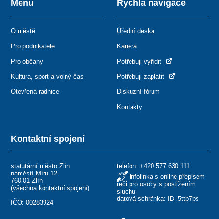
Menu
Rychlá navigace
O městě
Úřední deska
Pro podnikatele
Kariéra
Pro občany
Potřebuji vyřídit
Kultura, sport a volný čas
Potřebuji zaplatit
Otevřená radnice
Diskuzní fórum
Kontakty
Kontaktní spojení
statutární město Zlín
telefon:
+420 577 630 111
náměstí Míru 12
infolinka s online přepisem
760 01 Zlín
řeči pro osoby s postižením
(
všechna kontaktní spojení
)
sluchu
datová schránka: ID: 5ttb7bs
IČO: 00283924