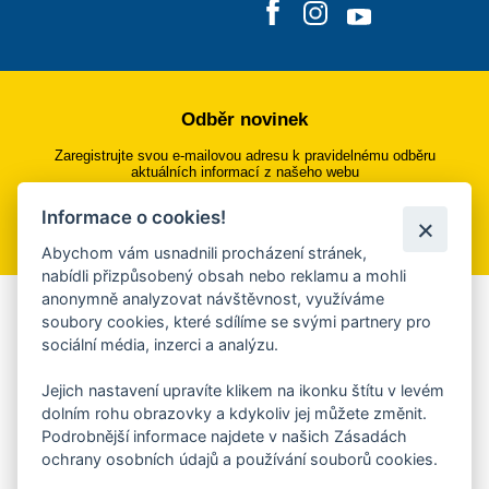
Odběr novinek
Zaregistrujte svou e-mailovou adresu k pravidelnému odběru
aktuálních informací z našeho webu
Informace o cookies!
Přihlásit se k odběru
Abychom vám usnadnili procházení stránek,
nabídli přizpůsobený obsah nebo reklamu a mohli
anonymně analyzovat návštěvnost, využíváme
Aplikace Mobilní rozhlas
soubory cookies, které sdílíme se svými partnery pro
sociální média, inzerci a analýzu.
Chcete dostávat do svého mobilu či mailu upozornění na
blížící se nebezpečí, odstávky, poruchy a výpadky energií,
Jejich nastavení upravíte klikem na ikonku štítu v levém
ankety, pozvánky na kulturní a sportovní akce?
dolním rohu obrazovky a kdykoliv jej můžete změnit.
Více informací o aplikaci
Podrobnější informace najdete v našich Zásadách
ochrany osobních údajů a používání souborů cookies.