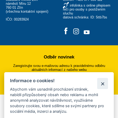
náměstí Míru 12
infolinka s online přepisem
760 01 Zlín
řeči pro osoby s postižením
(
všechna kontaktní spojení
)
sluchu
datová schránka: ID: 5ttb7bs
IČO: 00283924
Odběr novinek
Zaregistrujte svou e-mailovou adresu k pravidelnému odběru
aktuálních informací z našeho webu
Informace o cookies!
Přihlásit se k odběru
Abychom vám usnadnili procházení stránek,
nabídli přizpůsobený obsah nebo reklamu a mohli
anonymně analyzovat návštěvnost, využíváme
Aplikace Mobilní rozhlas
soubory cookies, které sdílíme se svými partnery pro
sociální média, inzerci a analýzu.
Chcete dostávat do svého mobilu či mailu upozornění na