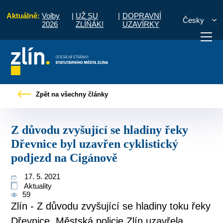
Aktuálně:
Volby
|
UŽ SU
|
DOPRAVNÍ
Česky
2026
ZLÍŇÁK!
UZAVÍRKY
í se hladiny řeky Dřevnice byl uzavřen cyklistický podjezd na Cigánově
Zpět na všechny články
otřebuji vyřídit
Potřebuji zaplatit
Diskuzní fór
Z důvodu zvyšující se hladiny řeky
Dřevnice byl uzavřen cyklistický
podjezd na Cigánově
17. 5. 2021
Aktuality
59
Zlín - Z důvodu zvyšující se hladiny toku řeky
Dřevnice, Městská policie Zlín uzavřela