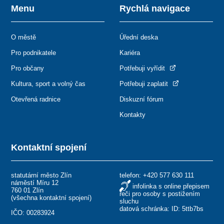
Menu
Rychlá navigace
O městě
Úřední deska
Pro podnikatele
Kariéra
Pro občany
Potřebuji vyřídit
Kultura, sport a volný čas
Potřebuji zaplatit
Otevřená radnice
Diskuzní fórum
Kontakty
Kontaktní spojení
statutární město Zlín
telefon:
+420 577 630 111
náměstí Míru 12
infolinka s online přepisem
760 01 Zlín
řeči pro osoby s postižením
(
všechna kontaktní spojení
)
sluchu
datová schránka: ID: 5ttb7bs
IČO: 00283924