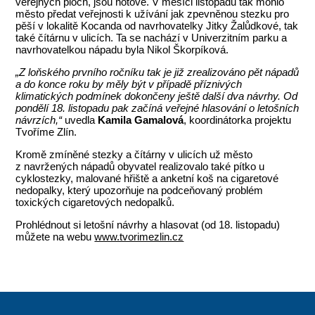
veřejných ploch, jsou hotové. V měsíci listopadu tak mohlo
město předat veřejnosti k užívání jak zpevněnou stezku pro
pěší v lokalitě Kocanda od navrhovatelky Jitky Žalůdkové, tak
také čítárnu v ulicích. Ta se nachází v Univerzitním parku a
navrhovatelkou nápadu byla Nikol Škorpíková.
„Z loňského prvního ročníku tak je již zrealizováno pět nápadů
a do konce roku by měly být v případě příznivých
klimatických podmínek dokončeny ještě další dva návrhy. Od
pondělí 18. listopadu pak začíná veřejné hlasování o letošních
návrzích,“
uvedla
Kamila Gamalová
, koordinátorka projektu
Tvoříme Zlín.
Kromě zmíněné stezky a čítárny v ulicích už město
z navržených nápadů obyvatel realizovalo také pítko u
cyklostezky, malované hřiště a anketní koš na cigaretové
nedopalky, který upozorňuje na podceňovaný problém
toxických cigaretových nedopalků.
Prohlédnout si letošní návrhy a hlasovat (od 18. listopadu)
můžete na webu
www.tvorimezlin.cz