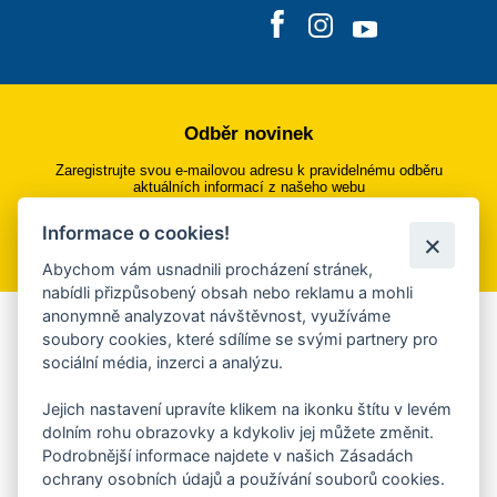
Odběr novinek
Zaregistrujte svou e-mailovou adresu k pravidelnému odběru
aktuálních informací z našeho webu
Informace o cookies!
Přihlásit se k odběru
Abychom vám usnadnili procházení stránek,
nabídli přizpůsobený obsah nebo reklamu a mohli
anonymně analyzovat návštěvnost, využíváme
Aplikace Mobilní rozhlas
soubory cookies, které sdílíme se svými partnery pro
sociální média, inzerci a analýzu.
Chcete dostávat do svého mobilu či mailu upozornění na
blížící se nebezpečí, odstávky, poruchy a výpadky energií,
Jejich nastavení upravíte klikem na ikonku štítu v levém
ankety, pozvánky na kulturní a sportovní akce?
dolním rohu obrazovky a kdykoliv jej můžete změnit.
Více informací o aplikaci
Podrobnější informace najdete v našich Zásadách
ochrany osobních údajů a používání souborů cookies.