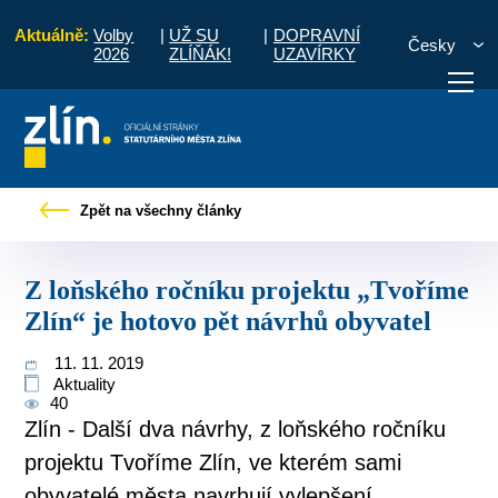
Aktuálně:
Volby
|
UŽ SU
|
DOPRAVNÍ
Česky
2026
ZLÍŇÁK!
UZAVÍRKY
Z loňského ročníku projektu „Tvoříme Zlín“ je hotovo pět návrhů obyvatel
Zpět na všechny články
otřebuji vyřídit
Potřebuji zaplatit
Diskuzní fór
Z loňského ročníku projektu „Tvoříme
Zlín“ je hotovo pět návrhů obyvatel
11. 11. 2019
Aktuality
40
Zlín - Další dva návrhy, z loňského ročníku
projektu Tvoříme Zlín, ve kterém sami
obyvatelé města navrhují vylepšení