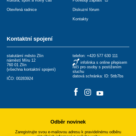
Kultura, sport a volný čas
Potřebuji zaplatit
Otevřená radnice
Diskuzní fórum
Kontakty
Kontaktní spojení
statutární město Zlín
telefon:
+420 577 630 111
náměstí Míru 12
infolinka s online přepisem
760 01 Zlín
řeči pro osoby s postižením
(
všechna kontaktní spojení
)
sluchu
datová schránka: ID: 5ttb7bs
IČO: 00283924
Odběr novinek
Zaregistrujte svou e-mailovou adresu k pravidelnému odběru