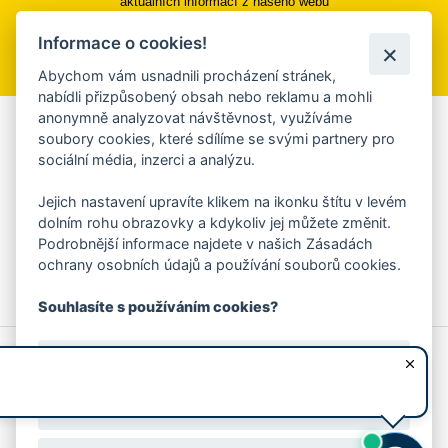
aktuálních informací z našeho webu
Informace o cookies!
Přihlásit se k odběru
Abychom vám usnadnili procházení stránek,
nabídli přizpůsobený obsah nebo reklamu a mohli
anonymně analyzovat návštěvnost, využíváme
Aplikace Mobilní rozhlas
soubory cookies, které sdílíme se svými partnery pro
sociální média, inzerci a analýzu.
Chcete dostávat do svého mobilu či mailu upozornění na
blížící se nebezpečí, odstávky, poruchy a výpadky energií,
Jejich nastavení upravíte klikem na ikonku štítu v levém
ankety, pozvánky na kulturní a sportovní akce?
dolním rohu obrazovky a kdykoliv jej můžete změnit.
Více informací o aplikaci
Podrobnější informace najdete v našich Zásadách
ochrany osobních údajů a používání souborů cookies.
Souhlasíte s používáním cookies?
© 2026 Magistrát města Zlína
Prohlášení o používání cookies
Ano, souhlasím
všechna práva vyhrazena
Ochrana osobních údajů
Prohlášení o přístupnosti
Podněty k webovým stránkám
Kontakt:
webmaster@zlin.eu
Nesouhlasím