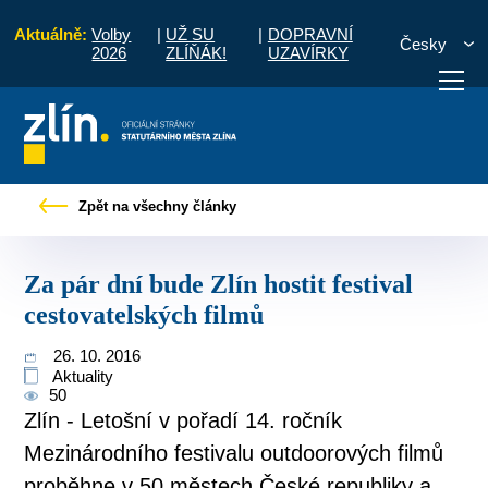
Aktuálně:
Volby
|
UŽ SU
|
DOPRAVNÍ
Česky
2026
ZLÍŇÁK!
UZAVÍRKY
skové zprávy
Za pár dní bude Zlín hostit festival cestovatelských filmů
Zpět na všechny články
otřebuji vyřídit
Potřebuji zaplatit
Diskuzní fór
Za pár dní bude Zlín hostit festival
cestovatelských filmů
26. 10. 2016
Aktuality
50
Zlín - Letošní v pořadí 14. ročník
Mezinárodního festivalu outdoorových filmů
proběhne v 50 městech České republiky a