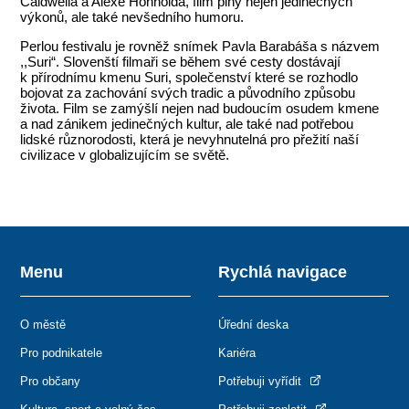
Caldwella a Alexe Honnolda, film plný nejen jedinečných
výkonů, ale také nevšedního humoru.
Perlou festivalu je rovněž snímek Pavla Barabáša s názvem
,,Suri“. Slovenští filmaři se během své cesty dostávají
k přírodnímu kmenu Suri, společenství které se rozhodlo
bojovat za zachování svých tradic a původního způsobu
života. Film se zamýšlí nejen nad budoucím osudem kmene
a nad zánikem jedinečných kultur, ale také nad potřebou
lidské různorodosti, která je nevyhnutelná pro přežití naší
civilizace v globalizujícím se světě.
Menu
Rychlá navigace
O městě
Úřední deska
Pro podnikatele
Kariéra
Pro občany
Potřebuji vyřídit