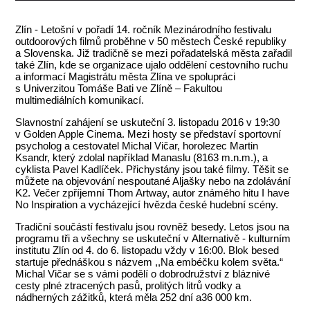
Zlín - Letošní v pořadí 14. ročník Mezinárodního festivalu
outdoorových filmů proběhne v 50 městech České republiky
a Slovenska. Již tradičně se mezi pořadatelská města zařadil
také Zlín, kde se organizace ujalo oddělení cestovního ruchu
a informací Magistrátu města Zlína ve spolupráci
s Univerzitou Tomáše Bati ve Zlíně – Fakultou
multimediálních komunikací.
Slavnostní zahájení se uskuteční 3. listopadu 2016 v 19:30
v Golden Apple Cinema. Mezi hosty se představí sportovní
psycholog a cestovatel Michal Vičar, horolezec Martin
Ksandr, který zdolal například Manaslu (8163 m.n.m.), a
cyklista Pavel Kadlíček. Přichystány jsou také filmy. Těšit se
můžete na objevování nespoutané Aljašky nebo na zdolávání
K2. Večer zpříjemní Thom Artway, autor známého hitu I have
No Inspiration a vycházející hvězda české hudební scény.
Tradiční součástí festivalu jsou rovněž besedy. Letos jsou na
programu tři a všechny se uskuteční v Alternativě - kulturním
institutu Zlín od 4. do 6. listopadu vždy v 16:00. Blok besed
startuje přednáškou s názvem ,,Na embéčku kolem světa.“
Michal Vičar se s vámi podělí o dobrodružství z bláznivé
cesty plné ztracených pasů, prolitých litrů vodky a
nádherných zážitků, která měla 252 dní a36 000 km.