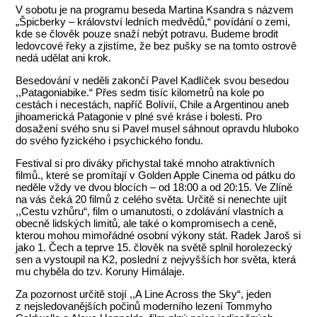
V sobotu je na programu beseda Martina Ksandra s názvem
„Špicberky – království ledních medvědů,“ povídání o zemi,
kde se člověk pouze snaží nebýt potravu. Budeme brodit
ledovcové řeky a zjistíme, že bez pušky se na tomto ostrově
nedá udělat ani krok.
Besedování v neděli zakončí Pavel Kadlíček svou besedou
,,Patagoniabike.“ Přes sedm tisíc kilometrů na kole po
cestách i necestách, napříč Bolívií, Chile a Argentinou aneb
jihoamerická Patagonie v plné své kráse i bolesti. Pro
dosažení svého snu si Pavel musel sáhnout opravdu hluboko
do svého fyzického i psychického fondu.
Festival si pro diváky přichystal také mnoho atraktivních
filmů., které se promítají v Golden Apple Cinema od pátku do
neděle vždy ve dvou blocích – od 18:00 a od 20:15. Ve Zlíně
na vás čeká 20 filmů z celého světa. Určitě si nenechte ujít
,,Cestu vzhůru“, film o umanutosti, o zdolávání vlastních a
obecně lidských limitů, ale také o kompromisech a ceně,
kterou mohou mimořádné osobní výkony stát. Radek Jaroš si
jako 1. Čech a teprve 15. člověk na světě splnil horolezecký
sen a vystoupil na K2, poslední z nejvyšších hor světa, která
mu chyběla do tzv. Koruny Himálaje.
Za pozornost určitě stojí ,,A Line Across the Sky“, jeden
z nejsledovanějších počinů moderního lezení Tommyho