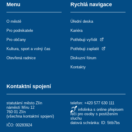
Menu
Rychlá navigace
O městě
Úřední deska
Pro podnikatele
Kariéra
Pro občany
Potřebuji vyřídit
Kultura, sport a volný čas
Potřebuji zaplatit
Otevřená radnice
Diskuzní fórum
Kontakty
Kontaktní spojení
statutární město Zlín
telefon:
+420 577 630 111
náměstí Míru 12
infolinka s online přepisem
760 01 Zlín
řeči pro osoby s postižením
(
všechna kontaktní spojení
)
sluchu
datová schránka: ID: 5ttb7bs
IČO: 00283924