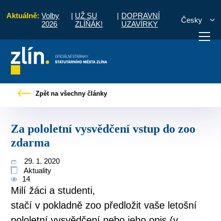
Aktuálně:
Volby
|
UŽ SU
|
DOPRAVNÍ
Česky
2026
ZLÍŇÁK!
UZAVÍRKY
čany
Tiskové zprávy
Za pololetní vysvědčení vstup do zoo zdarma
Zpět na všechny články
otřebuji vyřídit
Potřebuji zaplatit
Diskuzní fór
Za pololetní vysvědčení vstup do zoo
zdarma
29. 1. 2020
Aktuality
14
Milí žáci a studenti,
stačí v pokladně zoo předložit vaše letošní
pololetní vysvědčení nebo jeho opis (v