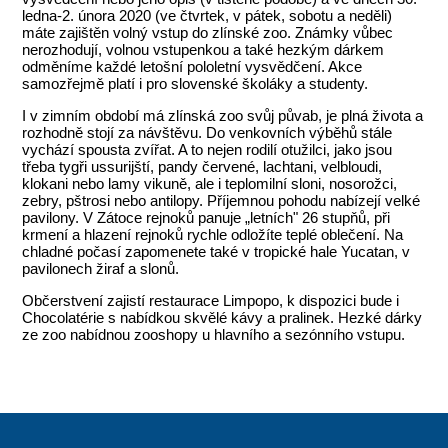
ledna-2. února 2020 (ve čtvrtek, v pátek, sobotu a neděli)
máte zajištěn volný vstup do zlínské zoo. Známky vůbec
nerozhodují, volnou vstupenkou a také hezkým dárkem
odměníme každé letošní pololetní vysvědčení. Akce
samozřejmě platí i pro slovenské školáky a studenty.
I v zimním období má zlínská zoo svůj půvab, je plná života a
rozhodně stojí za návštěvu. Do venkovních výběhů stále
vychází spousta zvířat. A to nejen rodilí otužilci, jako jsou
třeba tygři ussurijští, pandy červené, lachtani, velbloudi,
klokani nebo lamy vikuně, ale i teplomilní sloni, nosorožci,
zebry, pštrosi nebo antilopy. Příjemnou pohodu nabízejí velké
pavilony. V Zátoce rejnoků panuje „letních" 26 stupňů, při
krmení a hlazení rejnoků rychle odložíte teplé oblečení. Na
chladné počasí zapomenete také v tropické hale Yucatan, v
pavilonech žiraf a slonů.
Občerstvení zajistí restaurace Limpopo, k dispozici bude i
Chocolatérie s nabídkou skvělé kávy a pralinek. Hezké dárky
ze zoo nabídnou zooshopy u hlavního a sezónního vstupu.