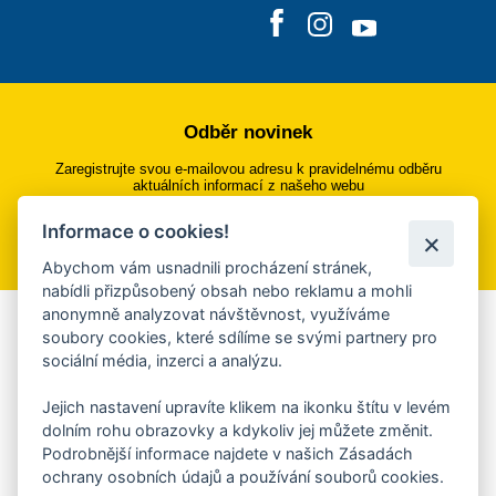
Odběr novinek
Zaregistrujte svou e-mailovou adresu k pravidelnému odběru
aktuálních informací z našeho webu
Informace o cookies!
Přihlásit se k odběru
Abychom vám usnadnili procházení stránek,
nabídli přizpůsobený obsah nebo reklamu a mohli
anonymně analyzovat návštěvnost, využíváme
Aplikace Mobilní rozhlas
soubory cookies, které sdílíme se svými partnery pro
sociální média, inzerci a analýzu.
Chcete dostávat do svého mobilu či mailu upozornění na
blížící se nebezpečí, odstávky, poruchy a výpadky energií,
Jejich nastavení upravíte klikem na ikonku štítu v levém
ankety, pozvánky na kulturní a sportovní akce?
dolním rohu obrazovky a kdykoliv jej můžete změnit.
Více informací o aplikaci
Podrobnější informace najdete v našich Zásadách
ochrany osobních údajů a používání souborů cookies.