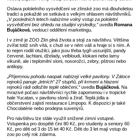
Oslava pololetního vysvědčení ve zlínské zoo má dlouholetou
tradici a pokaždé se setkává s velkým ohlasem návštěvníků.
„V posledních letech nabízíme volný vstup za pololetní
vysvědčení bez ohledu na studijní výsledky,“
uvedla
Romana
Bujáčková
, vedoucí oddělení marketingu.
I v zimě je ZOO Zlín plná života a stojí za návštěvu. Většina
zvířat totiž sníh vítá, s chutí se v něm válí a hraje si s ním. A
to nejen rodilí otužilci, jako jsou třeba tygři ussurijští, pandy
červené, lachtani, dželady, velbloudi, klokani nebo lamy
vikuně, ale i teplomilní sloni, nosorožci, zebry, pštrosi nebo
antilopy.
„
Příjemnou pohodu naopak nabízejí velké pavilony. V Zátoce
rejnoků panuje „letních“ 27 stupňů, při krmení a hlazení
rejnoků rádi odložíte teplé oblečení,“
uvedla
Bujáčková
. Na
mrazivé počasí návštěvníci rychle zapomenou i v tropické
hale Yucatan, v pavilonu slonů a žiraf. Teplá jídla a
občerstvení zajistí restaurace Limpopo. K dispozici je také
Chocolatérie nebo prodejna suvenýrů.
Pro návštěvu lze stále využít snížené zimní vstupné.
Vstupenka pro dospělé činí 80 Kč, pro studenty a seniory 60
Kč, pro děti od 3 do 15 let 40 Kč. Děti do 3 let mají vstup do
zoo po celý rok zdarma.