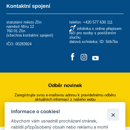
Kontaktní spojení
statutární město Zlín
telefon:
+420 577 630 111
náměstí Míru 12
infolinka s online přepisem
760 01 Zlín
řeči pro osoby s postižením
(
všechna kontaktní spojení
)
sluchu
datová schránka: ID: 5ttb7bs
IČO: 00283924
Odběr novinek
Zaregistrujte svou e-mailovou adresu k pravidelnému odběru
aktuálních informací z našeho webu
Informace o cookies!
Přihlásit se k odběru
Abychom vám usnadnili procházení stránek,
nabídli přizpůsobený obsah nebo reklamu a mohli