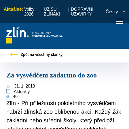
Aktuálně:
Volby
|
UŽ SU
|
DOPRAVNÍ
Česky
2026
ZLÍŇÁK!
UZAVÍRKY
Úvod
Pro občany
Tiskové zprávy
Za vysvědčení zadarmo do zoo
Zpět na všechny články
otřebuji vyřídit
Potřebuji zaplatit
Diskuzní fór
Za vysvědčení zadarmo do zoo
31. 1. 2018
Aktuality
46
Zlín - Při příležitosti pololetního vysvědčení
nabízí zlínská zoo oblíbenou akci. Každý žák
základní nebo střední školy, který předloží
letošní pololetní vysvědčení v pokladně