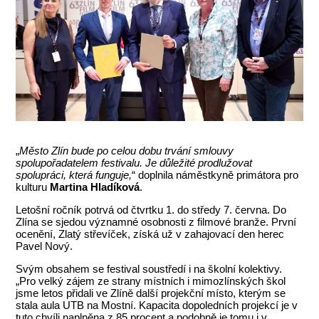
„
Město Zlín bude po celou dobu trvání smlouvy
spolupořadatelem festivalu. Je důležité prodlužovat
spolupráci, která funguje,
“ doplnila náměstkyně primátora pro
kulturu
Martina Hladíková
.
Letošní ročník potrvá od čtvrtku 1. do středy 7. června. Do
Zlína se sjedou významné osobnosti z filmové branže. První
ocenění, Zlatý střevíček, získá už v zahajovací den herec
Pavel Nový.
Svým obsahem se festival soustředí i na školní kolektivy.
„Pro velký zájem ze strany místních i mimozlínských škol
jsme letos přidali ve Zlíně další projekční místo, kterým se
stala aula UTB na Mostní. Kapacita dopoledních projekcí je v
tuto chvíli naplněna z 85 procent a podobně je tomu i v