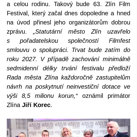
a celou rodinu. Takový bude 63. Zlín Film
Festival, který začal dnes dopoledne a hned
na úvod přinesl jeho organizátorům dobrou
zprávu.
„Statutární město Zlín uzavřelo
s pořadatelskou společností Filmfest
smlouvu o spolupráci. Trvat bude zatím do
roku 2027. V případě zachování minimálně
sedmidenní délky trvání festivalu předloží
Rada města Zlína každoročně zastupitelům
návrh na poskytnutí neinvestiční dotace ve
výši 8,5 milionu korun,“
oznámil primátor
Zlína
Jiří Korec
.