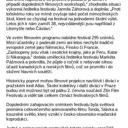
případě dopoledních filmových workshopů,“ zhodnotila situaci
výkonná ředitelka festivalu Jarmila Záhorová a doplnila: „Proti
loňskému roku se mírně zvyšuje také počet mimozlínských
škol, které se chystají na festival na jednodenní školní výlet.
Letos jich k nám zamíří 38, nejvzdálenější jsou například z
Litomyšle nebo Čáslavi.“
Ve svém filmovém programu nabídne festival 295 snímků.
Mezi účastníky z padesáti zemí ani letos nechybí tradiční
evropské země jako Německo, Finsko či Francie.
„Zastoupeny jsou však i exotické krajiny, jako je Peru, Katar
či Nikaragua,“ dodala umělecká ředitelka festivalu Markéta
Pášmová a potvrdila, že půjde o ročník s nebývale silnou
účastí kanadských a norských filmů, což se promítlo i do
složení hlavních soutěží.
Historicky poprvé mohou filmové projekce navštívit i diváci v
pražském kině Atlas. Školní kolektivy i další diváci v Praze
budou mít možnost být od pátku 2. června součástí Zlín Film
Festivalu a vidět tak celkem čtrnáct festivalových filmů.
Dopoledním zahajovacím snímkem festivalu byla světová
premiéra celovečerního animovaného filmu Tonda, Slávka a
kouzelné světlo, který vznikl v česko-slovensko-maďarské
koprodukci.