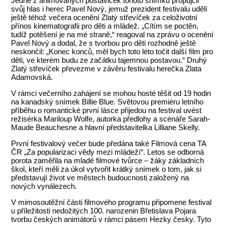
Jedné z animovaných postaviček tohoto snímku propůjčil
svůj hlas i herec Pavel Nový, jemuž prezident festivalu udělí
ještě téhož večera ocenění Zlatý střevíček za celoživotní
přínos kinematografii pro děti a mládež. „Cítím se poctěn,
tudíž potěšení je na mé straně,“ reagoval na zprávu o ocenění
Pavel Nový a dodal, že s tvorbou pro děti rozhodně ještě
neskončil: „Konec konců, měl bych toto léto točit další film pro
děti, ve kterém budu ze začátku tajemnou postavou.“ Druhý
Zlatý střevíček převezme v závěru festivalu herečka Zlata
Adamovská.
V rámci večerního zahájení se mohou hosté těšit od 19 hodin
na kanadský snímek Billie Blue. Světovou premiéru letního
příběhu o romantické první lásce přijedou na festival uvést
režisérka Mariloup Wolfe, autorka předlohy a scénáře Sarah-
Maude Beauchesne a hlavní představitelka Lilliane Skelly.
První festivalový večer bude předána také Filmová cena TA
ČR „Za popularizaci vědy mezi mládeží“. Letos se odborná
porota zaměřila na mladé filmové tvůrce –⁠ žáky základních
škol, kteří měli za úkol vytvořit krátký snímek o tom, jak si
představují život ve městech budoucnosti založený na
nových vynálezech.
V mimosoutěžní části filmového programu připomene festival
u příležitosti nedožitých 100. narozenin Břetislava Pojara
tvorbu českých animátorů v rámci pásem Hezky česky. Tyto