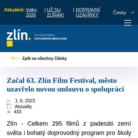
Aktuálně:
Volby
|
UŽ SU
|
DOPRAVNÍ
Česky
2026
ZLÍŇÁK!
UZAVÍRKY
Začal 63. Zlín Film Festival, město uzavřelo novou smlouvu o spolupráci
Zpět na všechny články
otřebuji vyřídit
Potřebuji zaplatit
Diskuzní fór
Začal 63. Zlín Film Festival, město
uzavřelo novou smlouvu o spolupráci
1. 6. 2023
Aktuality
433
Zlín - Celkem 295 filmů z padesáti zemí
světa i bohatý doprovodný program pro školy