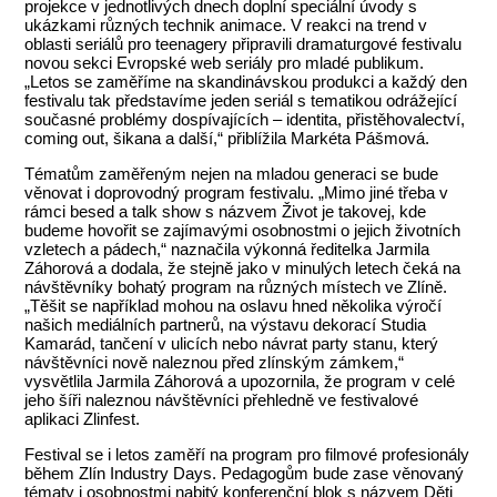
projekce v jednotlivých dnech doplní speciální úvody s
ukázkami různých technik animace. V reakci na trend v
oblasti seriálů pro teenagery připravili dramaturgové festivalu
novou sekci Evropské web seriály pro mladé publikum.
„Letos se zaměříme na skandinávskou produkci a každý den
festivalu tak představíme jeden seriál s tematikou odrážející
současné problémy dospívajících – identita, přistěhovalectví,
coming out, šikana a další,“ přiblížila Markéta Pášmová.
Tématům zaměřeným nejen na mladou generaci se bude
věnovat i doprovodný program festivalu. „Mimo jiné třeba v
rámci besed a talk show s názvem Život je takovej, kde
budeme hovořit se zajímavými osobnostmi o jejich životních
vzletech a pádech,“ naznačila výkonná ředitelka Jarmila
Záhorová a dodala, že stejně jako v minulých letech čeká na
návštěvníky bohatý program na různých místech ve Zlíně.
„Těšit se například mohou na oslavu hned několika výročí
našich mediálních partnerů, na výstavu dekorací Studia
Kamarád, tančení v ulicích nebo návrat party stanu, který
návštěvníci nově naleznou před zlínským zámkem,“
vysvětlila Jarmila Záhorová a upozornila, že program v celé
jeho šíři naleznou návštěvníci přehledně ve festivalové
aplikaci Zlinfest.
Festival se i letos zaměří na program pro filmové profesionály
během Zlín Industry Days. Pedagogům bude zase věnovaný
tématy i osobnostmi nabitý konferenční blok s názvem Děti