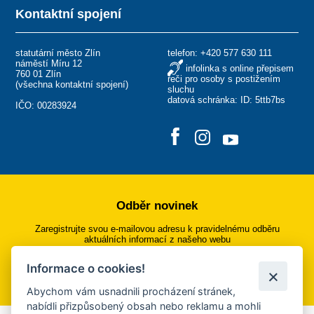
Kontaktní spojení
statutární město Zlín
telefon:
+420 577 630 111
náměstí Míru 12
infolinka s online přepisem
760 01 Zlín
řeči pro osoby s postižením
(
všechna kontaktní spojení
)
sluchu
datová schránka: ID: 5ttb7bs
IČO: 00283924
Odběr novinek
Zaregistrujte svou e-mailovou adresu k pravidelnému odběru
aktuálních informací z našeho webu
Informace o cookies!
Přihlásit se k odběru
Abychom vám usnadnili procházení stránek,
nabídli přizpůsobený obsah nebo reklamu a mohli