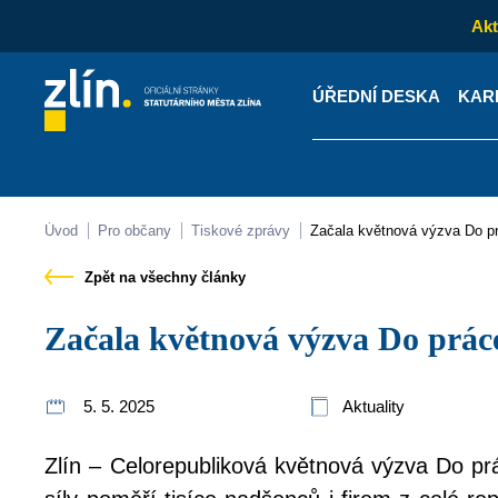
Akt
ÚŘEDNÍ DESKA
KAR
Kontakty
Úřední desk
Úvod
Pro občany
Tiskové zprávy
Začala květnová výzva Do p
Zpět na všechny články
Začala květnová výzva Do prác
5. 5. 2025
Aktuality
Zlín – Celorepubliková květnová výzva Do pr