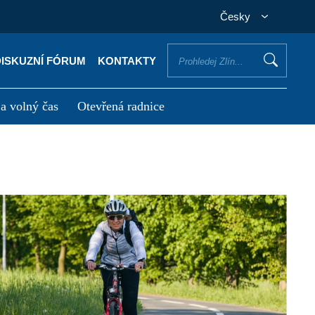
Česky
DISKUZNÍ FÓRUM
KONTAKTY
 a volný čas
Otevřená radnice
otřebuji vyřídit
Potřebuji zaplatit