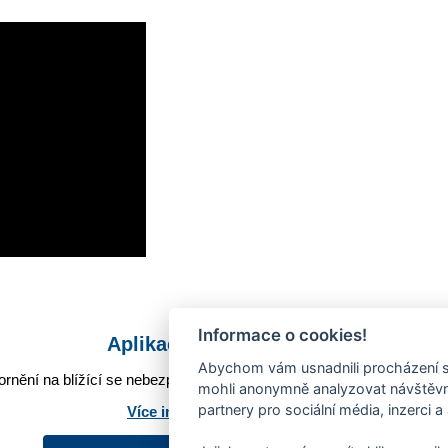
Informace o cookies!
Aplikace Mobilní rozhlas
Abychom vám usnadnili procházení s
rnění na blížící se nebezpečí, odstávky, poruchy a výpadky energií,
mohli anonymně analyzovat návštěvno
partnery pro sociální média, inzerci a
Více informací o aplikaci