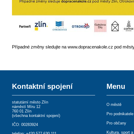
Případné změny sledujte na www.dopracenakole.cz pod městy 
Kontaktní spojení
Menu
statutární město Zlín
O městě
náměstí Míru 12
760 01 Zlín
Pro podnikatele
(
všechna kontaktní spojení
)
Pro občany
IČO: 00283924
Kultura, sport a
telefon:
+420 577 630 111