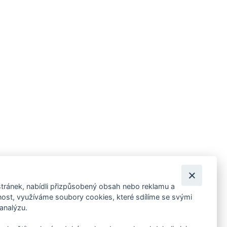
tránek, nabídli přizpůsobený obsah nebo reklamu a
 ankety, pozvánky na kulturní a sportovní akce?
st, využíváme soubory cookies, které sdílíme se svými
 analýzu.