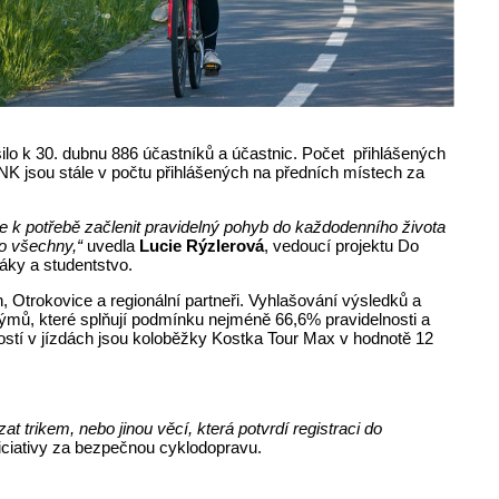
ilo k 30. dubnu 886 účastníků a účastnic. Počet přihlášených
PNK jsou stále v počtu přihlášených na předních místech za
 k potřebě začlenit pravidelný pohyb do každodenního života
ro všechny,“
uvedla
Lucie Rýzlerová
, vedoucí projektu Do
áky a studentstvo.
, Otrokovice a regionální partneři. Vyhlašování výsledků a
ýmů, které splňují podmínku nejméně 66,6% pravidelnosti a
ností v jízdách jsou koloběžky Kostka Tour Max v hodnotě 12
t trikem, nebo jinou věcí, která potvrdí registraci do
niciativy za bezpečnou cyklodopravu.