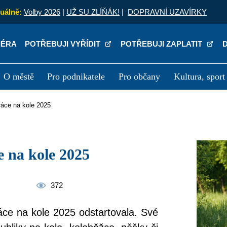
uálně:
Volby 2026
|
UŽ SU ZLÍŇÁK!
|
DOPRAVNÍ UZAVÍRKY
IÉRA
POTŘEBUJI VYŘÍDIT
POTŘEBUJI ZAPLATIT
O městě
Pro podnikatele
Pro občany
Kultura, sport
a
Kariéra
P
ráce na kole 2025
e na kole 2025
372
áce na kole 2025 odstartovala. Své