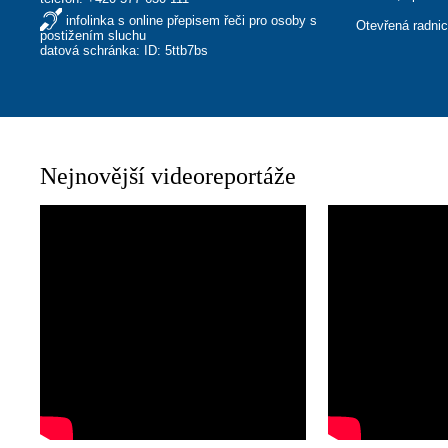
infolinka s online přepisem řeči pro osoby s
Otevřená radni
postižením sluchu
datová schránka: ID: 5ttb7bs
Nejnovější videoreportáže