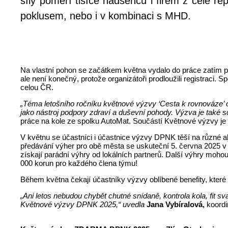
síly poměří tisíce nadšenců i firem z celé re
poklusem, nebo i v kombinaci s MHD.
Na vlastní pohon se začátkem května vydalo do práce zatím př
ale není konečný, protože organizátoři prodloužili registraci
celou ČR.
„Téma letošního ročníku květnové výzvy ‘Cesta k rovnováze’ 
jako nástroj podpory zdraví a duševní pohody. Výzva je také s
práce na kole ze spolku AutoMat. Součástí Květnové výzvy je t
V květnu se účastníci i účastnice výzvy DPNK těší na různé akc
předávání výher pro obě města se uskuteční 5. června 2025 v
získají parádní výhry od lokálních partnerů. Další výhry moh
000 korun pro každého člena týmu!
Během května čekají účastníky výzvy oblíbené benefity, které 
„Ani letos nebudou chybět chutné snídaně, kontrola kola, fit sv
Květnové výzvy DPNK 2025,“ uvedla
Jana Vybíralová,
koordi