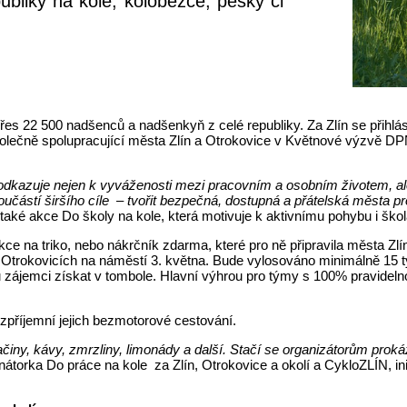
publiky na kole, koloběžce, pěšky či
es 22 500 nadšenců a nadšenkyň z celé republiky. Za Zlín se přihlás
. Společně spolupracující města Zlín a Otrokovice v Květnové výzvě D
odkazuje nejen k vyváženosti mezi pracovním a osobním životem, ale
oučástí širšího cíle – tvořit bezpečná, dostupná a přátelská města p
aké akce Do školy na kole, která motivuje k aktivnímu pohybu i škol
e na triko, nebo nákrčník zdarma, které pro ně připravila města Zlín
 Otrokovicích na náměstí 3. května. Bude vylosováno minimálně 15 t
ou zájemci získat v tombole. Hlavní výhrou pro týmy s 100% pravidel
zpříjemní jejich bezmotorové cestování.
ačiny, kávy, zmrzliny, limonády a další. Stačí se organizátorům prokáza
nátorka Do práce na kole za Zlín, Otrokovice a okolí a CykloZLÍN, i