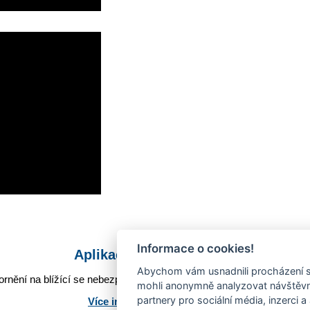
Informace o cookies!
Aplikace Mobilní rozhlas
Abychom vám usnadnili procházení s
rnění na blížící se nebezpečí, odstávky, poruchy a výpadky energií,
mohli anonymně analyzovat návštěvno
partnery pro sociální média, inzerci a
Více informací o aplikaci