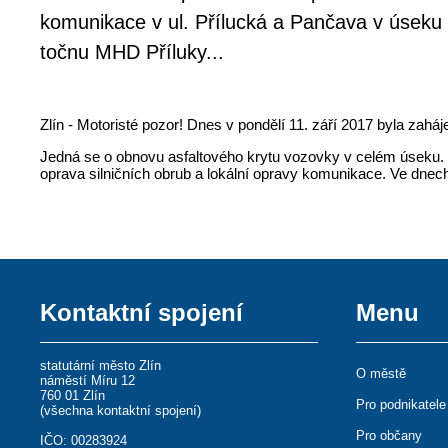
komunikace v ul. Přílucká a Pančava v úseku
točnu MHD Příluky...
Zlín - Motoristé pozor! Dnes v pondělí 11. září 2017 byla za
Jedná se o obnovu asfaltového krytu vozovky v celém úseku. 
oprava silničních obrub a lokální opravy komunikace. Ve dnec
Kontaktní spojení
Menu
statutární město Zlín
O městě
náměstí Míru 12
760 01 Zlín
Pro podnikatele
(
všechna kontaktní spojení
)
Pro občany
IČO: 00283924