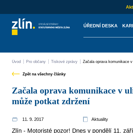
Akt
ÚŘEDNÍ DESKA
KAR
Kontakty
Úřední desk
Úvod
Pro občany
Tiskové zprávy
Začala oprava komunikace v 
Zpět na všechny články
Začala oprava komunikace v ulici Přílucká. Motoristy
může potkat zdržení
11. 9. 2017
Aktuality
Zlín - Motoristé pozor! Dnes v pondělí 11. zá