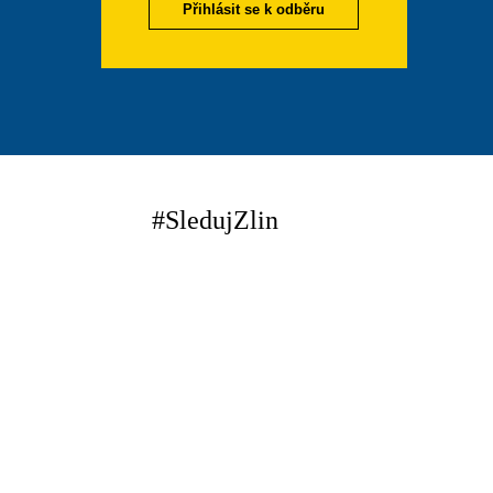
Přihlásit se k odběru
#SledujZlin