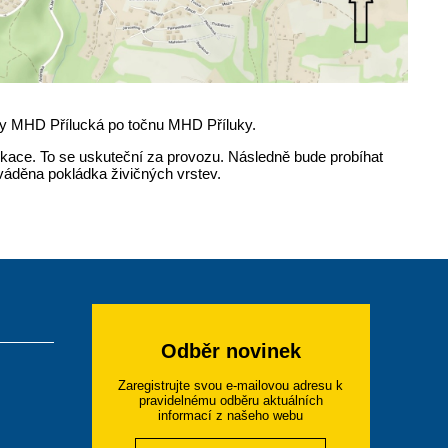
vky MHD Přílucká po točnu MHD Příluky.
kace. To se uskuteční za provozu. Následně bude probíhat
ováděna pokládka živičných vrstev.
Odběr novinek
Zaregistrujte svou e-mailovou adresu k
pravidelnému odběru aktuálních
informací z našeho webu