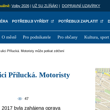
uálně:
Volby 2026
|
UŽ SU ZLÍŇÁK!
|
DOPRAVNÍ UZAVÍRKY
IÉRA
POTŘEBUJI VYŘÍDIT
POTŘEBUJI ZAPLATIT
O městě
Pro podnikatele
Pro občany
Kultura, sport
a
Kariéra
P
ulici Přílucká. Motoristy může potkat zdržení
47
ří 2017 byla zahájena oprava