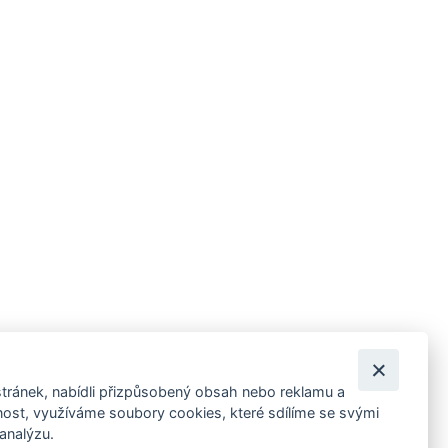
tránek, nabídli přizpůsobený obsah nebo reklamu a
 ankety, pozvánky na kulturní a sportovní akce?
st, využíváme soubory cookies, které sdílíme se svými
 analýzu.