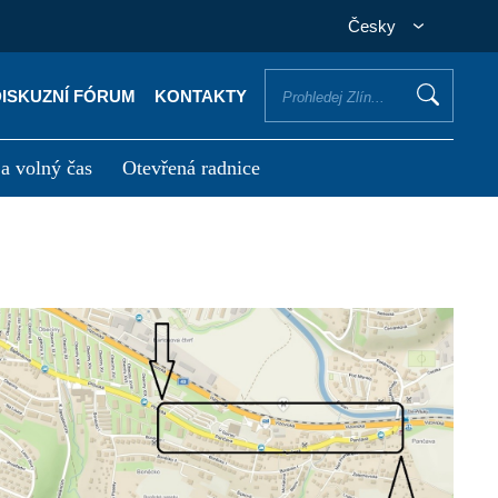
Česky
DISKUZNÍ FÓRUM
KONTAKTY
 a volný čas
Otevřená radnice
otřebuji vyřídit
Potřebuji zaplatit