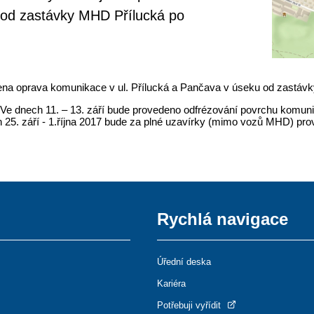
 od zastávky MHD Přílucká po
hájena oprava komunikace v ul. Přílucká a Pančava v úseku od zastá
Ve dnech 11. – 13. září bude provedeno odfrézování povrchu komuni
h 25. září - 1.října 2017 bude za plné uzavírky (mimo vozů MHD) pr
Rychlá navigace
Úřední deska
Kariéra
Potřebuji vyřídit