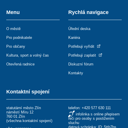
Menu
Rychlá navigace
O městě
Úřední deska
Pro podnikatele
Kariéra
Pro občany
Potřebuji vyřídit
Kultura, sport a volný čas
Potřebuji zaplatit
Otevřená radnice
Diskuzní fórum
Kontakty
Kontaktní spojení
statutární město Zlín
telefon:
+420 577 630 111
náměstí Míru 12
infolinka s online přepisem
760 01 Zlín
řeči pro osoby s postižením
(
všechna kontaktní spojení
)
sluchu
datová schránka: ID: 5ttb7bs