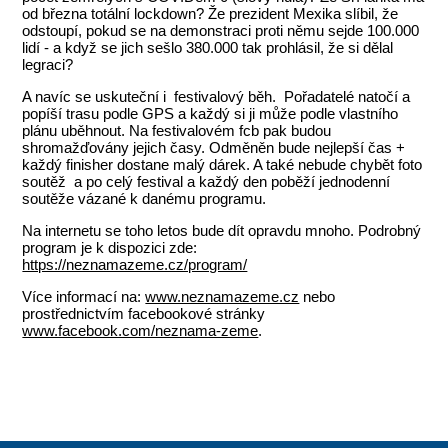
od března totální lockdown? Že prezident Mexika slíbil, že
odstoupí, pokud se na demonstraci proti němu sejde 100.000
lidí - a když se jich sešlo 380.000 tak prohlásil, že si dělal
legraci?
A navíc se uskuteční i festivalový běh. Pořadatelé natočí a
popíší trasu podle GPS a každý si ji může podle vlastního
plánu uběhnout. Na festivalovém fcb pak budou
shromažďovány jejich časy. Odměněn bude nejlepší čas +
každý finisher dostane malý dárek. A také nebude chybět foto
soutěž a po celý festival a každý den poběží jednodenní
soutěže vázané k danému programu.
Na internetu se toho letos bude dít opravdu mnoho. Podrobný
program je k dispozici zde:
https://neznamazeme.cz/program/
Více informací na:
www.neznamazeme.cz
nebo
prostřednictvím facebookové stránky
www.facebook.com/neznama-zeme
.