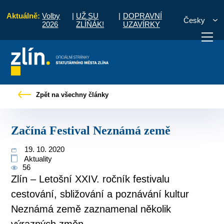
Aktuálně:
Volby
|
UŽ SU
|
DOPRAVNÍ
Česky
2026
ZLÍŇÁK!
UZAVÍRKY
Úvod
Pro občany
Tiskové zprávy
Začíná Festival Neznámá země
Zpět na všechny články
otřebuji vyřídit
Potřebuji zaplatit
Diskuzní fór
Začíná Festival Neznámá země
19. 10. 2020
Aktuality
56
Zlín – Letošní XXIV. ročník festivalu
cestování, sbližování a poznávání kultur
Neznámá země zaznamenal několik
výrazných změn.