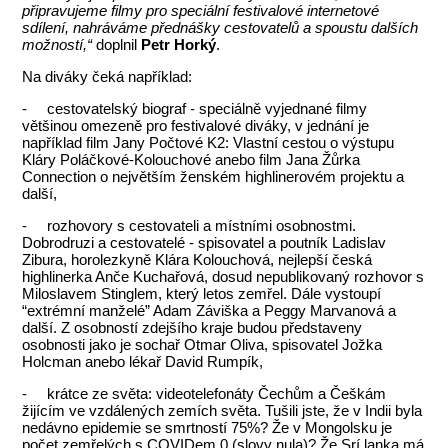
připravujeme filmy pro speciální festivalové internetové
sdílení, nahráváme přednášky cestovatelů a spoustu dalších
možností,“
doplnil
Petr Horký
.
Na diváky čeká například:
- cestovatelský biograf - speciálně vyjednané filmy
většinou omezeně pro festivalové diváky, v jednání je
například film Jany Počtové K2: Vlastní cestou o výstupu
Kláry Poláčkové-Kolouchové anebo film Jana Žůrka
Connection o největším ženském highlinerovém projektu a
další,
- rozhovory s cestovateli a místními osobnostmi.
Dobrodruzi a cestovatelé - spisovatel a poutník Ladislav
Zibura, horolezkyně Klára Kolouchová, nejlepší česká
highlinerka Anče Kuchařová, dosud nepublikovaný rozhovor s
Miloslavem Stinglem, který letos zemřel. Dále vystoupí
“extrémní manželé” Adam Záviška a Peggy Marvanová a
další. Z osobností zdejšího kraje budou představeny
osobnosti jako je sochař Otmar Oliva, spisovatel Jožka
Holcman anebo lékař David Rumpík,
- krátce ze světa: videotelefonáty Čechům a Češkám
žijícím ve vzdálených zemích světa. Tušili jste, že v Indii byla
nedávno epidemie se smrtností 75%? Že v Mongolsku je
počet zemřelých s COVIDem 0 (slovy nula)? Že Srí lanka má