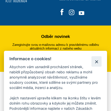
IČO: 00283924
Odběr novinek
Zaregistrujte svou e-mailovou adresu k pravidelnému odběru
aktuálních informací z našeho webu
Informace o cookies!
Přihlásit se k odběru
Abychom vám usnadnili procházení stránek,
nabídli přizpůsobený obsah nebo reklamu a mohli
anonymně analyzovat návštěvnost, využíváme
Aplikace Mobilní rozhlas
soubory cookies, které sdílíme se svými partnery pro
sociální média, inzerci a analýzu.
Chcete dostávat do svého mobilu či mailu upozornění na
blížící se nebezpečí, odstávky, poruchy a výpadky energií,
Jejich nastavení upravíte klikem na ikonku štítu v levém
ankety, pozvánky na kulturní a sportovní akce?
dolním rohu obrazovky a kdykoliv jej můžete změnit.
Více informací o aplikaci
Podrobnější informace najdete v našich Zásadách