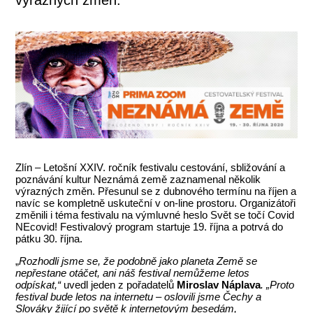
Zlín – Letošní XXIV. ročník festivalu cestování, sbližování a
poznávání kultur Neznámá země zaznamenal několik
výrazných změn. Přesunul se z dubnového termínu na říjen a
navíc se kompletně uskuteční v on-line prostoru. Organizátoři
změnili i téma festivalu na výmluvné heslo Svět se točí Covid
NEcovid! Festivalový program startuje 19. října a potrvá do
pátku 30. října.
„
Rozhodli jsme se, že podobně jako planeta Země se
nepřestane otáčet, ani náš festival nemůžeme letos
odpískat,“
uvedl jeden z pořadatelů
Miroslav Náplava
. „Proto
festival bude letos na internetu – oslovili jsme Čechy a
Slováky žijící po světě k internetovým besedám,