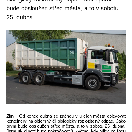
bude obsloužen střed města, a to v sobotu
25. dubna.
Zlín – Od konce dubna se začnou v ulicích města objevovat
kontejnery na objemný či biologicky rozložitelný odpad. Jako
první bude obsloužen střed města, a to v sobotu 25. dubna.
Jarní úklid poté bude pokračovat 9. května, kdy přijde na řadu