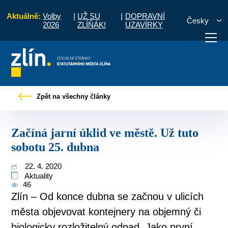
Aktuálně:
Volby
|
UŽ SU
|
DOPRAVNÍ
Česky
2026
ZLÍŇÁK!
UZAVÍRKY
Tiskové zprávy
Začíná jarní úklid ve městě. Už tuto sobotu 25. dubna
Zpět na všechny články
otřebuji vyřídit
Potřebuji zaplatit
Diskuzní fór
Začíná jarní úklid ve městě. Už tuto
sobotu 25. dubna
22. 4. 2020
Aktuality
46
Zlín – Od konce dubna se začnou v ulicích
města objevovat kontejnery na objemný či
biologicky rozložitelný odpad. Jako první