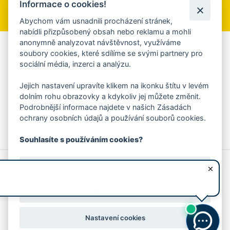
Informace o cookies!
Přihlásit se k odběru
Abychom vám usnadnili procházení stránek,
nabídli přizpůsobený obsah nebo reklamu a mohli
anonymně analyzovat návštěvnost, využíváme
Aplikace Mobilní rozhlas
soubory cookies, které sdílíme se svými partnery pro
sociální média, inzerci a analýzu.
Chcete dostávat do svého mobilu či mailu upozornění na
blížící se nebezpečí, odstávky, poruchy a výpadky energií,
Jejich nastavení upravíte klikem na ikonku štítu v levém
ankety, pozvánky na kulturní a sportovní akce?
dolním rohu obrazovky a kdykoliv jej můžete změnit.
Více informací o aplikaci
Podrobnější informace najdete v našich Zásadách
ochrany osobních údajů a používání souborů cookies.
Souhlasíte s používáním cookies?
© 2026 Magistrát města Zlína
Prohlášení o používání cookies
Ano, souhlasím
všechna práva vyhrazena
Ochrana osobních údajů
Prohlášení o přístupnosti
Podněty k webovým stránkám
Kontakt:
webmaster@zlin.eu
Nesouhlasím
Nastavení cookies