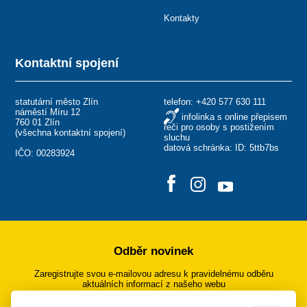
Kontakty
Kontaktní spojení
statutární město Zlín
telefon:
+420 577 630 111
náměstí Míru 12
infolinka s online přepisem
760 01 Zlín
řeči pro osoby s postižením
(
všechna kontaktní spojení
)
sluchu
datová schránka: ID: 5ttb7bs
IČO: 00283924
Odběr novinek
Zaregistrujte svou e-mailovou adresu k pravidelnému odběru
aktuálních informací z našeho webu