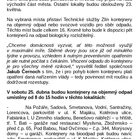
východní část města. Ostatní lokality budou obslouženy 23.
května.
Na vybraná místa přistaví Technické služby Zlín kontejnery
na objemný odpad nebo svozové vozidlo pro sběr odpadu.
Těchto míst bude celkem 16. Kromě toho bude k dispozici pět
kontejnerů na odpad biologicky rozložitelný.
„Chceme domácnosti vyzvat, ať této možnosti využijí
v maximální míře. Sběrné dvory jsou sice již od minulého
týdne v provozu, vzhledem k nutným preventivním opatřením
je ale nutné počítat s čekáním. Vhození odpadu do kontejneru
je pro všechny méně rizikové,“
vysvětlil ředitel společnosti
Jakub Černoch
s tím, že i pro pohyb kolem kontejneru platí
opatření daná nařízením vlády – tedy povinnost mít roušku a
dodržovat rozestupy.
V sobotu 25. dubna budou kontejnery na objemný odpad
umístěny od 8 do 15 hodin v těchto lokalitách
:
- Na Požáře, Sadová, Smetanova, Vodní, Santražiny,
Lorencova, parkoviště v ul. K Majáku, Kotěrova ulice,
Fabiánka I, U Zimního stadionu, Benešovo nábřeží – u hřiště,
tř. T. Bati – garáže nad restaurací Myslivna, Zbožensko –
před č.p. 65, Pod Babou, Nad Ovčírnou – č.p. 344, Morýsovy
domy – u garáží. Kontejnery na bioodpad pak budou navíc
zde: Smetanova, parkoviště v ul. K Majáku, Kotěrova ulice,