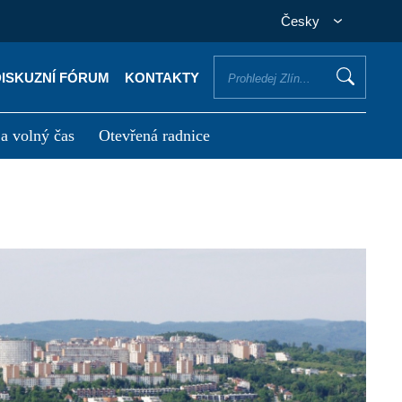
Česky
DISKUZNÍ FÓRUM
KONTAKTY
 a volný čas
Otevřená radnice
otřebuji vyřídit
Potřebuji zaplatit