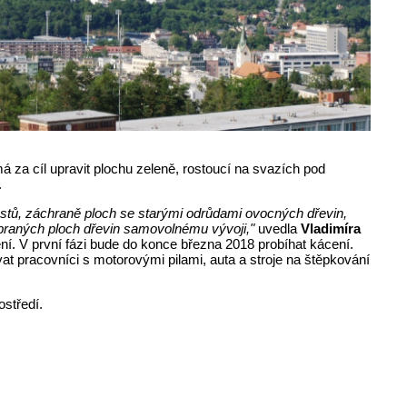
má za cíl upravit plochu zeleně, rostoucí na svazích pod
.
ostů, záchraně ploch se starými odrůdami ovocných dřevin,
ybraných ploch dřevin samovolnému vývoji,"
uvedla
Vladimíra
ení. V první fázi bude do konce března 2018 probíhat kácení.
t pracovníci s motorovými pilami, auta a stroje na štěpkování
ostředí.