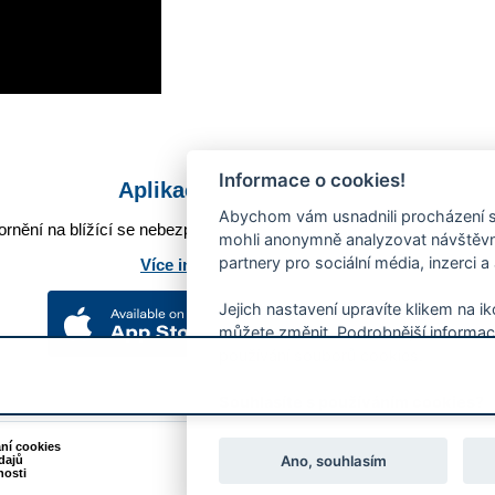
Informace o cookies!
Aplikace Mobilní rozhlas
Abychom vám usnadnili procházení s
rnění na blížící se nebezpečí, odstávky, poruchy a výpadky energií,
mohli anonymně analyzovat návštěvno
partnery pro sociální média, inzerci a
Více informací o aplikaci
Jejich nastavení upravíte klikem na i
můžete změnit. Podrobnější informac
používání souborů cookies.
Souhlasíte s používáním cookies?
ání cookies
Podněty k webovým stránkám
Ano, souhlasím
dajů
Kontakt:
webmaster@zlin.eu
nosti