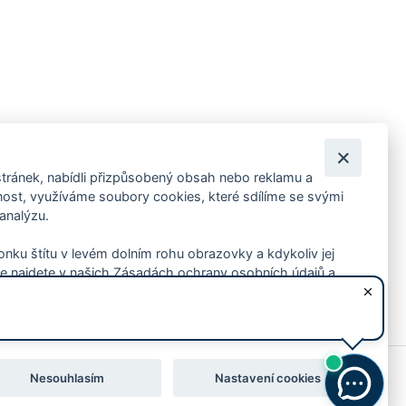
tránek, nabídli přizpůsobený obsah nebo reklamu a
 ankety, pozvánky na kulturní a sportovní akce?
st, využíváme soubory cookies, které sdílíme se svými
 analýzu.
konku štítu v levém dolním rohu obrazovky a kdykoliv jej
e najdete v našich Zásadách ochrany osobních údajů a
Nesouhlasím
Nastavení cookies