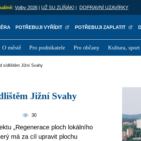
uálně:
Volby 2026
|
UŽ SU ZLÍŇÁK!
|
DOPRAVNÍ UZAVÍRKY
IÉRA
POTŘEBUJI VYŘÍDIT
POTŘEBUJI ZAPLATIT
O městě
Pro podnikatele
Pro občany
Kultura, sport
a
Kariéra
P
d sídlištěm Jižní Svahy
ídlištěm Jižní Svahy
30
ojektu „Regenerace ploch lokálního
terý má za cíl upravit plochu