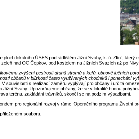
e ploch lokálního ÚSES pod sídlištěm Jižní Svahy, k. ú. Zlín“, který 
s zeleň nad OC Čepkov, pod kostelem na Jižních Svazích až po Nivy
celkovému zvýšení pestrosti druhů stromů a keřů, obnově lučních por
čnosti občanů v blízkosti často využívaných chodníků i ponechání v
 V souvislosti s realizací záměru vyplývají pro občany i určitá omez
 Jižní Svahy. Upozorňujeme občany, že se v lokalitě budou pohybova
prava terénu, zakládání trávníků, skončí se na podzim výsadbami.
fondem pro regionální rozvoj v rámci Operačního programu Životní pr
přiloženém souboru.