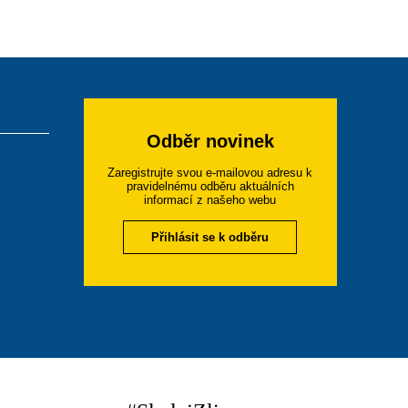
Odběr novinek
Zaregistrujte svou e-mailovou adresu k
pravidelnému odběru aktuálních
informací z našeho webu
Přihlásit se k odběru