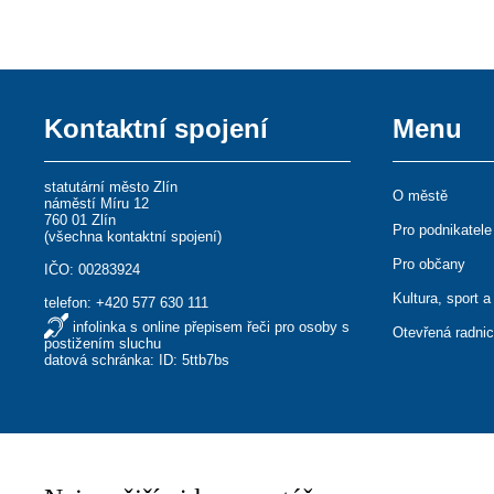
Kontaktní spojení
Menu
statutární město Zlín
O městě
náměstí Míru 12
760 01 Zlín
Pro podnikatele
(
všechna kontaktní spojení
)
Pro občany
IČO: 00283924
Kultura, sport a
telefon:
+420 577 630 111
infolinka s online přepisem řeči pro osoby s
Otevřená radni
postižením sluchu
datová schránka: ID: 5ttb7bs