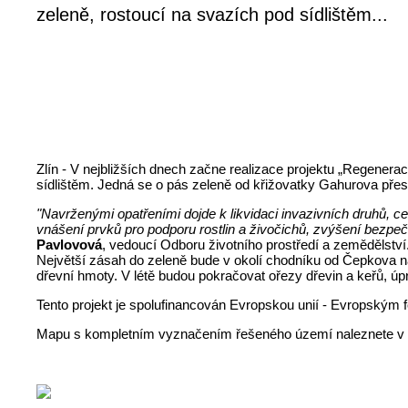
zeleně, rostoucí na svazích pod sídlištěm...
Zlín - V nejbližších dnech začne realizace projektu „Regenerac
sídlištěm. Jedná se o pás zeleně od křižovatky Gahurova pře
"Navrženými opatřeními dojde k likvidaci invazivních druhů, 
vnášení prvků pro podporu rostlin a živočichů, zvýšení bezpe
Pavlovová
, vedoucí Odboru životního prostředí a zemědělství.
Největší zásah do zeleně bude v okolí chodníku od Čepkova na
dřevní hmoty. V létě budou pokračovat ořezy dřevin a keřů, ú
Tento projekt je spolufinancován Evropskou unií - Evropským 
Mapu s kompletním vyznačením řešeného území naleznete v 