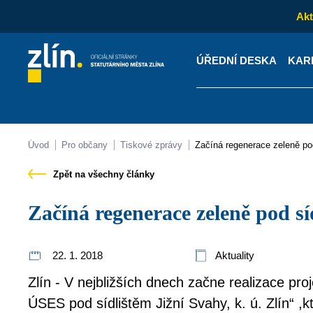
Akt
ÚŘEDNÍ DESKA
KAR
Kontakty
Úřední desk
Úvod
Pro občany
Tiskové zprávy
Začíná regenerace zeleně po
Zpět na všechny články
Začíná regenerace zeleně pod s
22. 1. 2018
Aktuality
Zlín - V nejbližších dnech začne realizace pr
ÚSES pod sídlištěm Jižní Svahy, k. ú. Zlín“ ,k