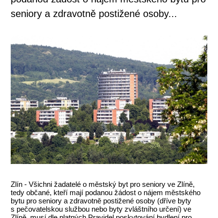
seniory a zdravotně postižené osoby...
Zlín - Všichni žadatelé o městský byt pro seniory ve Zlíně,
tedy občané, kteří mají podanou žádost o nájem městského
bytu pro seniory a zdravotně postižené osoby (dříve byty
s pečovatelskou službou nebo byty zvláštního určení) ve
Zlíně, musí dle platných Pravidel poskytování bydlení pro