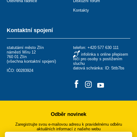
Otevřená radnice
Diskuzní fórum
Kontakty
Kontaktní spojení
statutární město Zlín
telefon:
+420 577 630 111
náměstí Míru 12
infolinka s online přepisem
760 01 Zlín
řeči pro osoby s postižením
(
všechna kontaktní spojení
)
sluchu
datová schránka: ID: 5ttb7bs
IČO: 00283924
Odběr novinek
Zaregistrujte svou e-mailovou adresu k pravidelnému odběru
aktuálních informací z našeho webu