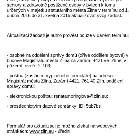
seniory a zdravotně postižené osoby v bytech k tomu
určených v majetku statutárního města Zlína v termínu od 1.
dubna 2016 do 31. května 2016 aktualizovat svoji žádost.
Aktualizaci žádosti je nutno provést pouze v daném termínu:
- osobně na oddělení správy domů (dříve oddělení bytové) v
budově Magistrátu města Zlína na Zarámí 4421 ve Zlíně, v
přízemí, dveře č. 103;
- poštou (zasláním vyplněného formuláře) na adresu:
Magistrát města Zlína, Zarámí 4421, 761 40 Zlín, oddělení
správy domů;
- elektronickou poštou:
renatamoringlova@zlin.eu
;
- prostřednictvím datové schránky: ID: 5ttb7bs
Formulář pro aktualizaci je možno získat na webových
stránkách:
www.zlin.eu
- úřední