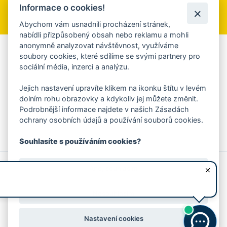
Informace o cookies!
Přihlásit se k odběru
Abychom vám usnadnili procházení stránek,
nabídli přizpůsobený obsah nebo reklamu a mohli
anonymně analyzovat návštěvnost, využíváme
Aplikace Mobilní rozhlas
soubory cookies, které sdílíme se svými partnery pro
sociální média, inzerci a analýzu.
Chcete dostávat do svého mobilu či mailu upozornění na
blížící se nebezpečí, odstávky, poruchy a výpadky energií,
Jejich nastavení upravíte klikem na ikonku štítu v levém
ankety, pozvánky na kulturní a sportovní akce?
dolním rohu obrazovky a kdykoliv jej můžete změnit.
Více informací o aplikaci
Podrobnější informace najdete v našich Zásadách
ochrany osobních údajů a používání souborů cookies.
Souhlasíte s používáním cookies?
© 2026 Magistrát města Zlína
Prohlášení o používání cookies
Ano, souhlasím
všechna práva vyhrazena
Ochrana osobních údajů
Prohlášení o přístupnosti
Podněty k webovým stránkám
Kontakt:
webmaster@zlin.eu
Nesouhlasím
Nastavení cookies