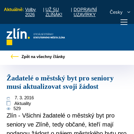
Aktuálně:
Volby
|
UŽ SU
|
DOPRAVNÍ
Česky
2026
ZLÍŇÁK!
UZAVÍRKY
vy
Žadatelé o městský byt pro seniory musí aktualizovat svoji žádost
Zpět na všechny články
otřebuji vyřídit
Potřebuji zaplatit
Diskuzní fór
Žadatelé o městský byt pro seniory
musí aktualizovat svoji žádost
7. 3. 2016
Aktuality
529
Zlín - Všichni žadatelé o městský byt pro
seniory ve Zlíně, tedy občané, kteří mají
podanou žádost o nájem městského bytu pro