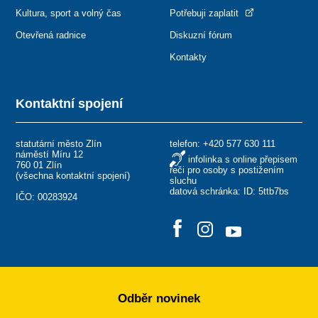
Kultura, sport a volný čas
Potřebuji zaplatit
Otevřená radnice
Diskuzní fórum
Kontakty
Kontaktní spojení
statutární město Zlín
telefon:
+420 577 630 111
náměstí Míru 12
infolinka s online přepisem
760 01 Zlín
řeči pro osoby s postižením
(
všechna kontaktní spojení
)
sluchu
datová schránka: ID: 5ttb7bs
IČO: 00283924
Odběr novinek