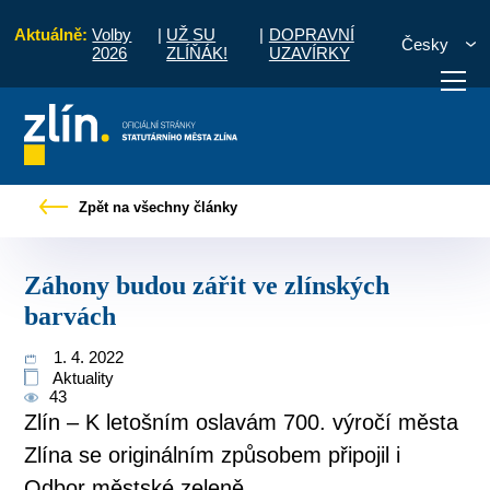
Aktuálně:
Volby
|
UŽ SU
|
DOPRAVNÍ
Česky
2026
ZLÍŇÁK!
UZAVÍRKY
ro občany
Tiskové zprávy
Záhony budou zářit ve zlínských barvách
Zpět na všechny články
otřebuji vyřídit
Potřebuji zaplatit
Diskuzní fór
Záhony budou zářit ve zlínských
barvách
1. 4. 2022
Aktuality
43
Zlín – K letošním oslavám 700. výročí města
Zlína se originálním způsobem připojil i
Odbor městské zeleně.