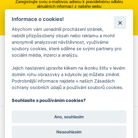
Zaregistrujte svou e-mailovou adresu k pravidelnému odběru
aktuálních informací z našeho webu
Informace o cookies!
Přihlásit se k odběru
Abychom vám usnadnili procházení stránek,
nabídli přizpůsobený obsah nebo reklamu a mohli
anonymně analyzovat návštěvnost, využíváme
Aplikace Mobilní rozhlas
soubory cookies, které sdílíme se svými partnery pro
sociální média, inzerci a analýzu.
Chcete dostávat do svého mobilu či mailu upozornění na
blížící se nebezpečí, odstávky, poruchy a výpadky energií,
Jejich nastavení upravíte klikem na ikonku štítu v levém
ankety, pozvánky na kulturní a sportovní akce?
dolním rohu obrazovky a kdykoliv jej můžete změnit.
Více informací o aplikaci
Podrobnější informace najdete v našich Zásadách
ochrany osobních údajů a používání souborů cookies.
Souhlasíte s používáním cookies?
© 2026 Magistrát města Zlína
Prohlášení o používání cookies
Ano, souhlasím
všechna práva vyhrazena
Ochrana osobních údajů
Prohlášení o přístupnosti
Podněty k webovým stránkám
Kontakt:
webmaster@zlin.eu
Nesouhlasím