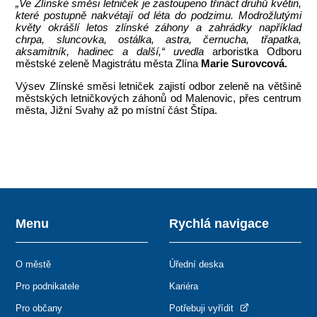
„Ve Zlínské směsi letniček je zastoupeno třináct druhů květin,
které postupně nakvétají od léta do podzimu. Modrožlutými
květy okrášlí letos zlínské záhony a zahrádky například
chrpa, sluncovka, ostálka, astra, černucha, třapatka,
aksamitník, hadinec a další,“ uvedla
arboristka Odboru
městské zeleně Magistrátu města Zlína
Marie Surovcová.
Výsev Zlínské směsi letniček zajistí odbor zeleně na většině
městských letničkových záhonů od Malenovic, přes centrum
města, Jižní Svahy až po místní část Štípa.
Menu
Rychlá navigace
O městě
Úřední deska
Pro podnikatele
Kariéra
Pro občany
Potřebuji vyřídit