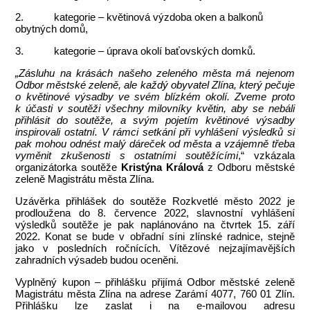
2. kategorie – květinová výzdoba oken a balkonů
obytných domů,
3. kategorie – úprava okolí baťovských domků.
„Zásluhu na krásách našeho zeleného města má nejenom
Odbor městské zeleně, ale každý obyvatel Zlína, který pečuje
o květinové výsadby ve svém blízkém okolí. Zveme proto
k účasti v soutěži všechny milovníky květin, aby se nebáli
přihlásit do soutěže, a svým pojetím květinové výsadby
inspirovali ostatní. V rámci setkání při vyhlášení výsledků si
pak mohou odnést malý dáreček od města a vzájemně třeba
vyměnit zkušenosti s ostatními soutěžícími
,“ vzkázala
organizátorka soutěže
Kristýna Králová
z Odboru městské
zeleně Magistrátu města Zlína.
Uzávěrka přihlášek do soutěže Rozkvetlé město 2022 je
prodloužena do 8. července 2022, slavnostní vyhlášení
výsledků soutěže je pak naplánováno na čtvrtek 15. září
2022. Konat se bude v obřadní síni zlínské radnice, stejně
jako v posledních ročnících. Vítězové nejzajímavějších
zahradních výsadeb budou oceněni.
Vyplněný kupon – přihlášku přijímá Odbor městské zeleně
Magistrátu města Zlína na adrese Zarámí 4077, 760 01 Zlín.
Přihlášku lze zaslat i na e-mailovou adresu