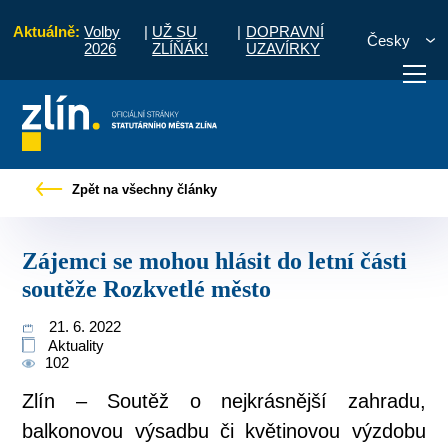
Aktuálně:
Volby
|
UŽ SU
|
DOPRAVNÍ
Česky
2026
ZLÍŇÁK!
UZAVÍRKY
rávy
Zájemci se mohou hlásit do letní části soutěže Rozkvetlé město
Zpět na všechny články
otřebuji vyřídit
Potřebuji zaplatit
Diskuzní fór
Zájemci se mohou hlásit do letní části
soutěže Rozkvetlé město
21. 6. 2022
Aktuality
102
Zlín – Soutěž o nejkrásnější zahradu,
balkonovou výsadbu či květinovou výzdobu