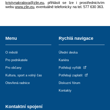
kristynakralova@zlin.eu
, přihlásit se lze i prostřednictvím
webu
www.zlin.eu
, eventuálně telefonicky na tel. 577 630 363.
Menu
Rychlá navigace
O městě
Úřední deska
Pro podnikatele
Kariéra
Pro občany
Potřebuji vyřídit
Kultura, sport a volný čas
Potřebuji zaplatit
Otevřená radnice
Diskuzní fórum
Kontakty
Kontaktní spojení