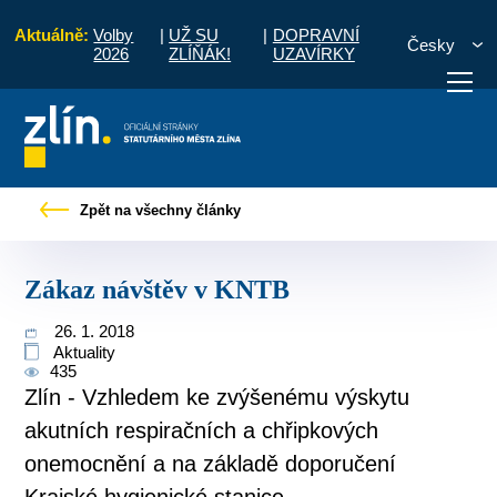
Aktuálně:
Volby
|
UŽ SU
|
DOPRAVNÍ
Česky
2026
ZLÍŇÁK!
UZAVÍRKY
Úvod
Pro občany
Tiskové zprávy
Zákaz návštěv v KNTB
Zpět na všechny články
otřebuji vyřídit
Potřebuji zaplatit
Diskuzní fór
Zákaz návštěv v KNTB
26. 1. 2018
Aktuality
435
Zlín - Vzhledem ke zvýšenému výskytu
akutních respiračních a chřipkových
onemocnění a na základě doporučení
Krajské hygienické stanice...