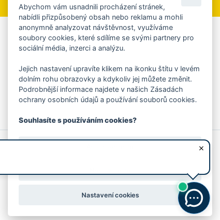
Abychom vám usnadnili procházení stránek,
nabídli přizpůsobený obsah nebo reklamu a mohli
anonymně analyzovat návštěvnost, využíváme
Aplikace Mobilní rozhlas
soubory cookies, které sdílíme se svými partnery pro
sociální média, inzerci a analýzu.
Chcete dostávat do svého mobilu či mailu upozornění na
blížící se nebezpečí, odstávky, poruchy a výpadky energií,
Jejich nastavení upravíte klikem na ikonku štítu v levém
ankety, pozvánky na kulturní a sportovní akce?
dolním rohu obrazovky a kdykoliv jej můžete změnit.
Více informací o aplikaci
Podrobnější informace najdete v našich Zásadách
ochrany osobních údajů a používání souborů cookies.
Souhlasíte s používáním cookies?
© 2026 Magistrát města Zlína
Prohlášení o používání cookies
Ano, souhlasím
všechna práva vyhrazena
Ochrana osobních údajů
Prohlášení o přístupnosti
Podněty k webovým stránkám
Kontakt:
webmaster@zlin.eu
Nesouhlasím
Nastavení cookies