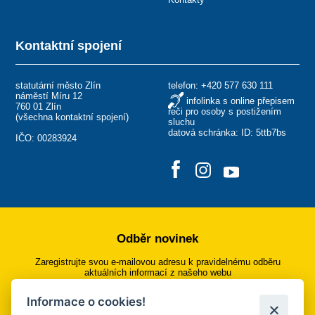
Kontaktní spojení
statutární město Zlín
telefon:
+420 577 630 111
náměstí Míru 12
infolinka s online přepisem
760 01 Zlín
řeči pro osoby s postižením
(
všechna kontaktní spojení
)
sluchu
datová schránka: ID: 5ttb7bs
IČO: 00283924
Odběr novinek
Zaregistrujte svou e-mailovou adresu k pravidelnému odběru
aktuálních informací z našeho webu
Informace o cookies!
Přihlásit se k odběru