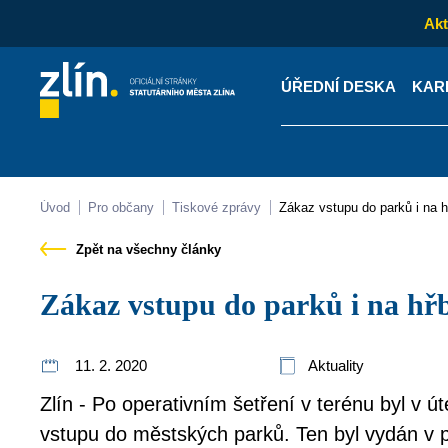
Akt
ÚŘEDNÍ DESKA
KAR
Kontakty
Úřední desk
Úvod
Pro občany
Tiskové zprávy
Zákaz vstupu do parků i na 
Zpět na všechny články
Zákaz vstupu do parků i na hř
11. 2. 2020
Aktuality
Zlín - Po operativním šetření v terénu byl v 
vstupu do městských parků. Ten byl vydán v 