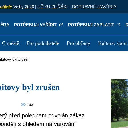
uálně:
Volby 2026
|
UŽ SU ZLÍŇÁK!
|
DOPRAVNÍ UZAVÍRKY
IÉRA
POTŘEBUJI VYŘÍDIT
POTŘEBUJI ZAPLATIT
O městě
Pro podnikatele
Pro občany
Kultura, sport
a
Kariéra
P
hřbitovy byl zrušen
bitovy byl zrušen
63
úterý před polednem odvolán zákaz
pondělí s ohledem na varování