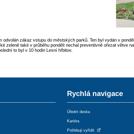
dnem odvolán zákaz vstupu do městských parků. Ten byl vydán v pondě
ké zeleně také v průběhu pondělí nechal preventivně ořezat větve na
lední to byl v 10 hodin Lesní hřbitov.
Rychlá navigace
Úřední deska
Kariéra
Potřebuji vyřídit