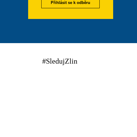
Přihlásit se k odběru
#SledujZlin