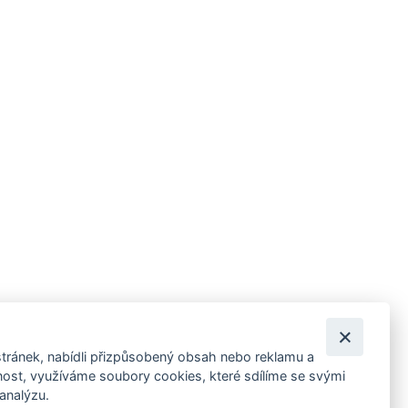
tránek, nabídli přizpůsobený obsah nebo reklamu a
 ankety, pozvánky na kulturní a sportovní akce?
st, využíváme soubory cookies, které sdílíme se svými
 analýzu.