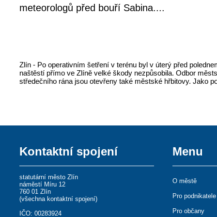
meteorologů před bouří Sabina....
Zlín - Po operativním šetření v terénu byl v úterý před pole
naštěstí přímo ve Zlíně velké škody nezpůsobila. Odbor městs
středečního rána jsou otevřeny také městské hřbitovy. Jako pos
Kontaktní spojení
Menu
statutární město Zlín
O městě
náměstí Míru 12
760 01 Zlín
Pro podnikatele
(
všechna kontaktní spojení
)
Pro občany
IČO: 00283924