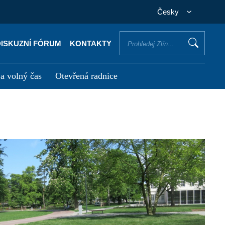
Česky
DISKUZNÍ FÓRUM
KONTAKTY
 a volný čas
Otevřená radnice
otřebuji vyřídit
Potřebuji zaplatit