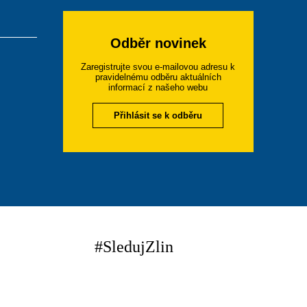
Odběr novinek
Zaregistrujte svou e-mailovou adresu k
pravidelnému odběru aktuálních
informací z našeho webu
Přihlásit se k odběru
#SledujZlin