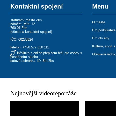
Kontaktní spojení
Menu
statutární město Zlín
O městě
náměstí Míru 12
760 01 Zlín
Pro podnikatele
(
všechna kontaktní spojení
)
Pro občany
IČO: 00283924
Kultura, sport a
telefon:
+420 577 630 111
infolinka s online přepisem řeči pro osoby s
Otevřená radni
postižením sluchu
datová schránka: ID: 5ttb7bs
Nejnovější videoreportáže