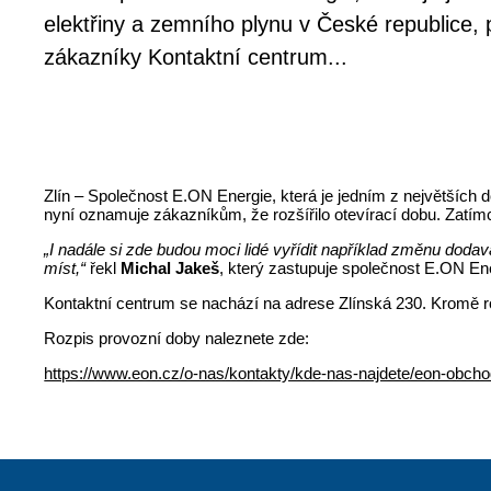
elektřiny a zemního plynu v České republice, 
zákazníky Kontaktní centrum...
Zlín – Společnost E.ON Energie, která je jedním z největších 
nyní oznamuje zákazníkům, že rozšířilo otevírací dobu. Zatímc
„I nadále si zde budou moci lidé vyřídit například změnu do
míst,“
řekl
Michal Jakeš
, který zastupuje společnost E.ON En
Kontaktní centrum se nachází na adrese Zlínská 230. Kromě roz
Rozpis provozní doby naleznete zde:
https://www.eon.cz/o-nas/kontakty/kde-nas-najdete/eon-obcho