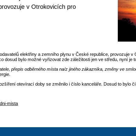
provozuje v Otrokovicích pro
dodavatelů elektřiny a zemního plynu v České republice, provozuje v
o dosud bylo možné vyřizovat zde záležitosti jen ve středu, nyní je t
davatele, přepis odběrného místa na/z jiného zákazníka, změny ve s
ergie.
šíření otevírací doby se změnilo i číslo kanceláře. Dosud to bylo čí
dni-mista