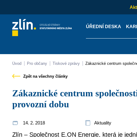
Akt
ÚŘEDNÍ DESKA
KAR
Kontakty
Úřední desk
Úvod
Pro občany
Tiskové zprávy
Zákaznické centrum společn
Zpět na všechny články
Zákaznické centrum společnosti E.ON rozšířilo svou
provozní dobu
14. 2. 2018
Aktuality
Zlín – Společnost E.ON Energie, která je jedn