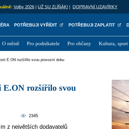
uálně:
Volby 2026
|
UŽ SU ZLÍŇÁK!
|
DOPRAVNÍ UZAVÍRKY
IÉRA
POTŘEBUJI VYŘÍDIT
POTŘEBUJI ZAPLATIT
O městě
Pro podnikatele
Pro občany
Kultura, sport
a
Kariéra
P
osti E.ON rozšířilo svou provozní dobu
2345
ím z největších dodavatelů