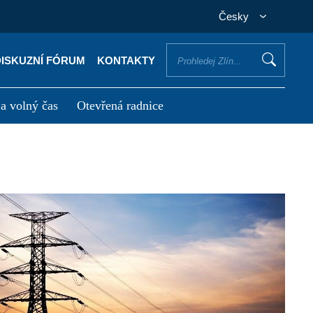
Česky
DISKUZNÍ FÓRUM
KONTAKTY
 a volný čas
Otevřená radnice
otřebuji vyřídit
Potřebuji zaplatit