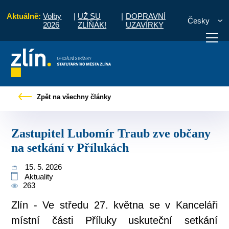
Aktuálně:
Volby
|
UŽ SU
|
DOPRAVNÍ
Česky
2026
ZLÍŇÁK!
UZAVÍRKY
é zprávy
Zastupitel Lubomír Traub zve občany na setkání v Přílukách
Zpět na všechny články
otřebuji vyřídit
Potřebuji zaplatit
Diskuzní fór
Zastupitel Lubomír Traub zve občany
na setkání v Přílukách
15. 5. 2026
Aktuality
263
Zlín - Ve středu 27. května se v Kanceláři
místní části Příluky uskuteční setkání