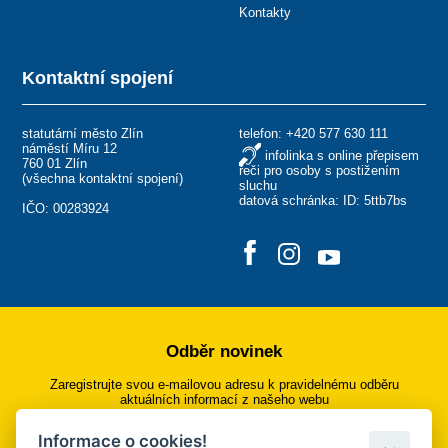
Kontakty
Kontaktní spojení
statutární město Zlín
telefon:
+420 577 630 111
náměstí Míru 12
infolinka s online přepisem
760 01 Zlín
řeči pro osoby s postižením
(
všechna kontaktní spojení
)
sluchu
datová schránka: ID: 5ttb7bs
IČO: 00283924
Odběr novinek
Zaregistrujte svou e-mailovou adresu k pravidelnému odběru
aktuálních informací z našeho webu
Informace o cookies!
Přihlásit se k odběru