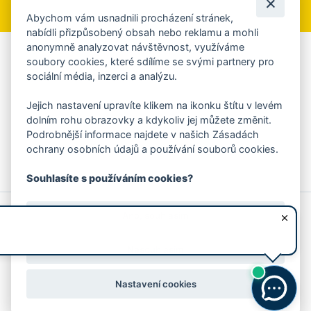
Abychom vám usnadnili procházení stránek,
nabídli přizpůsobený obsah nebo reklamu a mohli
anonymně analyzovat návštěvnost, využíváme
Aplikace Mobilní rozhlas
soubory cookies, které sdílíme se svými partnery pro
sociální média, inzerci a analýzu.
Chcete dostávat do svého mobilu či mailu upozornění na
blížící se nebezpečí, odstávky, poruchy a výpadky energií,
Jejich nastavení upravíte klikem na ikonku štítu v levém
ankety, pozvánky na kulturní a sportovní akce?
dolním rohu obrazovky a kdykoliv jej můžete změnit.
Více informací o aplikaci
Podrobnější informace najdete v našich Zásadách
ochrany osobních údajů a používání souborů cookies.
Souhlasíte s používáním cookies?
© 2026 Magistrát města Zlína
Prohlášení o používání cookies
Ano, souhlasím
všechna práva vyhrazena
Ochrana osobních údajů
Prohlášení o přístupnosti
Podněty k webovým stránkám
Kontakt:
webmaster@zlin.eu
Nesouhlasím
Nastavení cookies