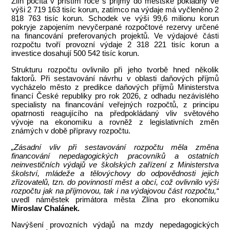
Zlín počítá v příštím roce s příjmy do městské pokladny ve
výši 2 719 163 tisíc korun, zatímco na výdaje má vyčleněno 2
818 763 tisíc korun. Schodek ve výši 99,6 milionu korun
pokryje zapojením nevyčerpané rozpočtové rezervy určené
na financování preferovaných projektů. Ve výdajové části
rozpočtu tvoří provozní výdaje 2 318 221 tisíc korun a
investice dosahují 500 542 tisíc korun.
Strukturu rozpočtu ovlivnilo při jeho tvorbě hned několik
faktorů. Při sestavování návrhu v oblasti daňových příjmů
vycházelo město z predikce daňových příjmů Ministerstva
financí České republiky pro rok 2026, z odhadu nezávislého
specialisty na financování veřejných rozpočtů, z principu
opatrnosti reagujícího na předpokládaný vliv světového
vývoje na ekonomiku a rovněž z legislativních změn
známých v době přípravy rozpočtu.
„Zásadní vliv při sestavování rozpočtu měla změna
financování nepedagogických pracovníků a ostatních
neinvestičních výdajů ve školských zařízení z Ministerstva
školství, mládeže a tělovýchovy do odpovědnosti jejich
zřizovatelů, tzn. do povinností měst a obcí, což ovlivnilo výši
rozpočtu jak na příjmovou, tak i na výdajovou část rozpočtu,“
uvedl náměstek primátora města Zlína pro ekonomiku
Miroslav Chalánek.
Navýšení provozních výdajů na mzdy nepedagogických