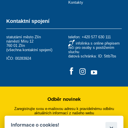
Kontakty
Kontaktní spojení
statutární město Zlín
telefon:
+420 577 630 111
náměstí Míru 12
infolinka s online přepisem
760 01 Zlín
řeči pro osoby s postižením
(
všechna kontaktní spojení
)
sluchu
datová schránka: ID: 5ttb7bs
IČO: 00283924
Odběr novinek
Zaregistrujte svou e-mailovou adresu k pravidelnému odběru
aktuálních informací z našeho webu
Informace o cookies!
Přihlásit se k odběru