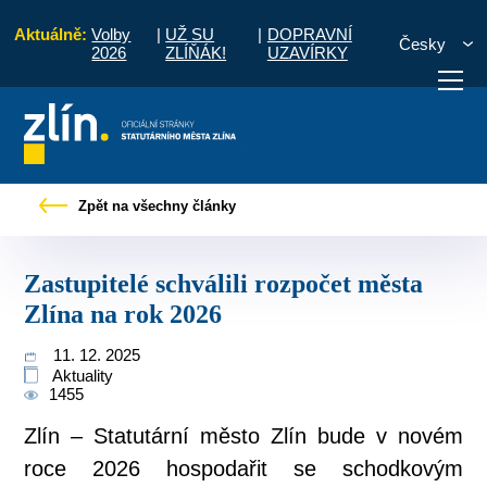
Aktuálně:
Volby
|
UŽ SU
|
DOPRAVNÍ
Česky
2026
ZLÍŇÁK!
UZAVÍRKY
Tiskové zprávy
Zastupitelé schválili rozpočet města Zlína na rok 2026
Zpět na všechny články
otřebuji vyřídit
Potřebuji zaplatit
Diskuzní fór
Zastupitelé schválili rozpočet města
Zlína na rok 2026
11. 12. 2025
Aktuality
1455
Zlín – Statutární město Zlín bude v novém
roce 2026 hospodařit se schodkovým