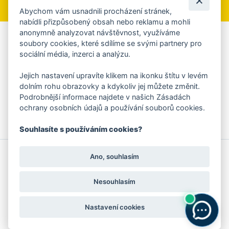
Abychom vám usnadnili procházení stránek,
nabídli přizpůsobený obsah nebo reklamu a mohli
anonymně analyzovat návštěvnost, využíváme
Aplikace Mobilní rozhlas
soubory cookies, které sdílíme se svými partnery pro
sociální média, inzerci a analýzu.
Chcete dostávat do svého mobilu či mailu upozornění na
blížící se nebezpečí, odstávky, poruchy a výpadky energií,
Jejich nastavení upravíte klikem na ikonku štítu v levém
ankety, pozvánky na kulturní a sportovní akce?
dolním rohu obrazovky a kdykoliv jej můžete změnit.
Více informací o aplikaci
Podrobnější informace najdete v našich Zásadách
ochrany osobních údajů a používání souborů cookies.
Souhlasíte s používáním cookies?
© 2026 Magistrát města Zlína
Prohlášení o používání cookies
Ano, souhlasím
všechna práva vyhrazena
Ochrana osobních údajů
Prohlášení o přístupnosti
Podněty k webovým stránkám
Kontakt:
webmaster@zlin.eu
Nesouhlasím
Nastavení cookies