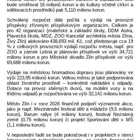
bude směřovat 16 milionů korun a do kultury včetně církví a
sdělovacích prostředků pak 5,110 milionu korun.
Schválený rozpočet dále počítá s výdaji na provozní
příspěvky zřízeným příspěvkovým organizacím. Celkem je
pro 42 organizací (mateřské a základní školy, DDM Astra,
Plavecká škola, MDZ, ZOO Kancelář architekta města Zlína,
Živý Zlín) alokováno 438,693 mil. Kč, což představuje cca 19
% z celkových provozních výdajů rozpočtu města, např. pro
ZOO a zámek Lešná je plánován příspěvek ve výši 34,721
milionu korun a pro Městské divadlo Zlín příspěvek ve výši
69,688 milionu korun.
Výdaje na městskou hromadnou dopravu jsou plánovány ve
výši 223,95 milionů korun. Velkou měrou je také podporována
oblast životního prostředí – konkrétně nakládání s odpady.
Dotace na provoz sběrných dvorů, na mobilní vozy a na
třídírnu odpadů je rozpočtována ve výši 32,141 milionu korun.
Město Zlín i v roce 2026 finančně podpoří významné akce,
jako je např. Mezinárodní festival dětí a mládeže (9,5 milionu
korun), Barum rallye (4 miliony korun), festival Neznámá
země (0,75 milionu korun) či projekt Sportování dětí v MŠ
(1,1 milionu korun).
V neposlední řadě se bude pokračovat i v projektech v rámci