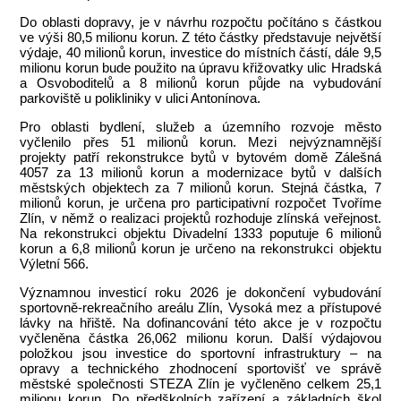
Do oblasti dopravy, je v návrhu rozpočtu počítáno s částkou
ve výši 80,5 milionu korun. Z této částky představuje největší
výdaje, 40 milionů korun, investice do místních částí, dále 9,5
milionu korun bude použito na úpravu křižovatky ulic Hradská
a Osvoboditelů a 8 milionů korun půjde na vybudování
parkoviště u polikliniky v ulici Antonínova.
Pro oblasti bydlení, služeb a územního rozvoje město
vyčlenilo přes 51 milionů korun. Mezi nejvýznamnější
projekty patří rekonstrukce bytů v bytovém domě Zálešná
4057 za 13 milionů korun a modernizace bytů v dalších
městských objektech za 7 milionů korun. Stejná částka, 7
milionů korun, je určena pro participativní rozpočet Tvoříme
Zlín, v němž o realizaci projektů rozhoduje zlínská veřejnost.
Na rekonstrukci objektu Divadelní 1333 poputuje 6 milionů
korun a 6,8 milionů korun je určeno na rekonstrukci objektu
Výletní 566.
Významnou investicí roku 2026 je dokončení vybudování
sportovně-rekreačního areálu Zlín, Vysoká mez a přístupové
lávky na hřiště. Na dofinancování této akce je v rozpočtu
vyčleněna částka 26,062 milionu korun. Další výdajovou
položkou jsou investice do sportovní infrastruktury – na
opravy a technického zhodnocení sportovišť ve správě
městské společnosti STEZA Zlín je vyčleněno celkem 25,1
milionu korun. Do předškolních zařízení a základních škol