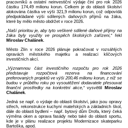
pracovníků a ostatní neinvestiční výdaje činí pro rok 2026
částku 174,49 milionu korun. Celkem je do oblasti školství
alokována částka ve výši 321,9 milionu korun, což odpovídá
předpokládané výši sdílených daňových příjmů na žáka,
které by mělo město obdržet v roce 2026.
„Naší prioritou je, aby tyto veškeré sdílené daňové příjmy na
žáka byly využity ve prospěch školských zařízení,“
řekl
Miroslav Chalánek
.
Město Zlín v roce 2026 plánuje pokračovat v rozsáhlých
opravách městského majetku a realizaci klíčových
investičních akcí.
„Významnou část investičního rozpočtu pro rok 2026
představuje rozpočtová rezerva na financování
preferovaných projektů ve výši 200,46 milionu korun, z níž se
budou v průběhu roku po vysoutěžení dodavatele přesouvat
finanční prostředky na konkrétní akce,“
vysvětlil
Miroslav
Chalánek
.
Jedná se např. o výdaje do oblasti školství, jako jsou opravy
střech, rekonstrukce kuchyní mateřských a základních škol,
dále do oblasti bydlení – např. bytový dům Drofa, který čeká
výměna oken a oprava fasády nebo také do oblasti sportu,
kde je v plánu realizace projektu Modernizace skateparku
Bartoška, apod.