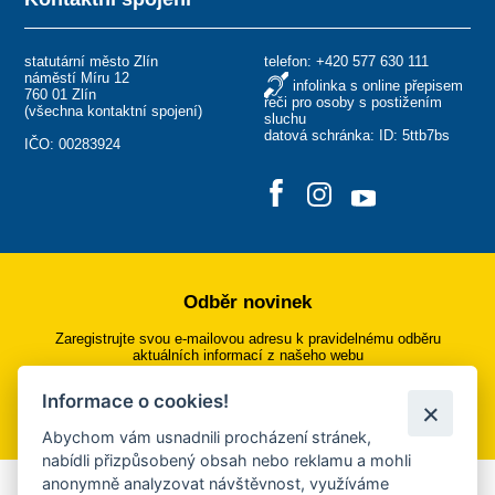
statutární město Zlín
telefon:
+420 577 630 111
náměstí Míru 12
infolinka s online přepisem
760 01 Zlín
řeči pro osoby s postižením
(
všechna kontaktní spojení
)
sluchu
datová schránka: ID: 5ttb7bs
IČO: 00283924
Odběr novinek
Zaregistrujte svou e-mailovou adresu k pravidelnému odběru
aktuálních informací z našeho webu
Informace o cookies!
Přihlásit se k odběru
Abychom vám usnadnili procházení stránek,
nabídli přizpůsobený obsah nebo reklamu a mohli
anonymně analyzovat návštěvnost, využíváme