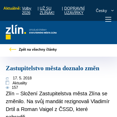
Aktuálně:
Volby
|
UŽ SU
|
DOPRAVNÍ
Česky
2026
ZLÍŇÁK!
UZAVÍRKY
Pro občany
Tiskové zprávy
Zastupitelstvo města doznalo změn
Zpět na všechny články
otřebuji vyřídit
Potřebuji zaplatit
Diskuzní fór
Zastupitelstvo města doznalo změn
17. 5. 2018
Aktuality
157
Zlín – Složení Zastupitelstva města Zlína se
změnilo. Na svůj mandát rezignovali Vladimír
Drtil a Roman Vaigel z ČSSD, které
nahradili...