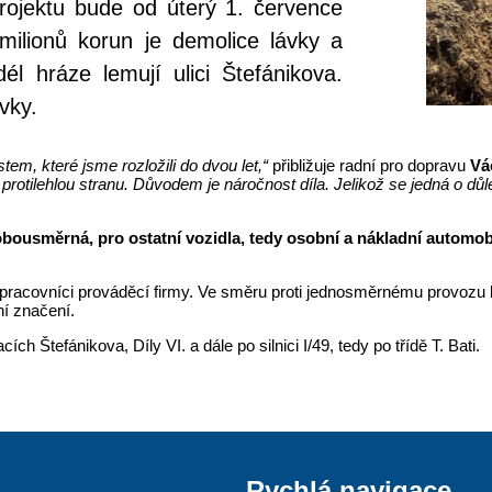
rojektu bude od úterý 1. července
ilionů korun je demolice lávky a
l hráze lemují ulici Štefánikova.
vky.
em, které jsme rozložili do dvou let,“
přibližuje radní pro dopravu
Vá
rotilehlou stranu. Důvodem je náročnost díla. Jelikož se jedná o důle
usměrná, pro ostatní vozidla, tedy osobní a nákladní automobil
 pracovníci prováděcí firmy. Ve směru proti jednosměrnému provo
í značení.
 Štefánikova, Díly VI. a dále po silnici I/49, tedy po třídě T. Bati.
Rychlá navigace