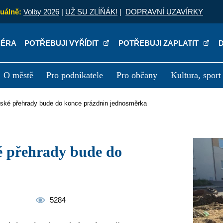
uálně:
Volby 2026
|
UŽ SU ZLÍŇÁK!
|
DOPRAVNÍ UZAVÍRKY
IÉRA
POTŘEBUJI VYŘÍDIT
POTŘEBUJI ZAPLATIT
O městě
Pro podnikatele
Pro občany
Kultura, sport
a
Kariéra
P
ovské přehrady bude do konce prázdnin jednosměrka
5284