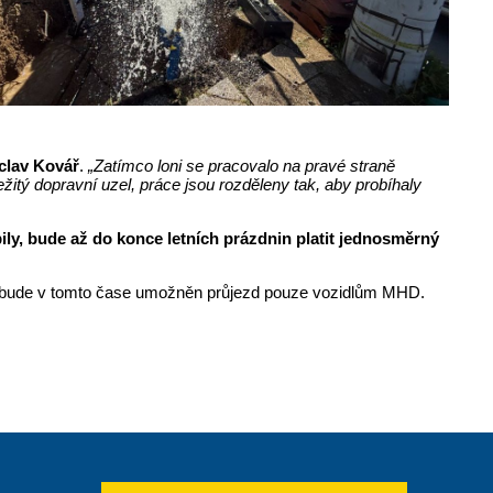
clav Kovář
.
„Zatímco loni se pracovalo na pravé straně
žitý dopravní uzel, práce jsou rozděleny tak, aby probíhaly
y, bude až do konce letních prázdnin platit jednosměrný
zu bude v tomto čase umožněn průjezd pouze vozidlům MHD.