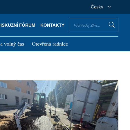
Česky
DISKUZNÍ FÓRUM
KONTAKTY
 a volný čas
Otevřená radnice
otřebuji vyřídit
Potřebuji zaplatit