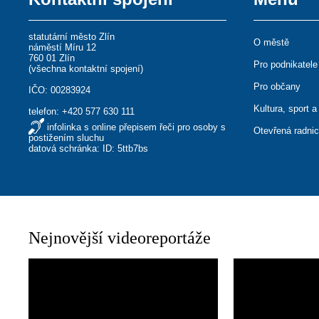
statutární město Zlín
O městě
náměstí Míru 12
760 01 Zlín
Pro podnikatele
(
všechna kontaktní spojení
)
Pro občany
IČO: 00283924
Kultura, sport a
telefon:
+420 577 630 111
infolinka s online přepisem řeči pro osoby s
Otevřená radni
postižením sluchu
datová schránka: ID: 5ttb7bs
Nejnovější videoreportáže