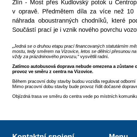
Zlín - Most přes Kudlovský potok u Centrop
v opravě. Předmětem díla za více než 10 m
náhrada oboustranných chodníků, které podé
Součástí prací je i vznik nového povrchu vozo
„Jedná se o druhou etapu prací financovaných statutárním měst
mostu, tedy směrem na Vizovice, letos se dělníci přesunou na p
vždy za prázdninového provozu,“
vysvětlil radní.
Zatímco autobusová doprava nebude omezena a zůstane obo
provoz ve směru z centra na Vizovice.
Během pracovní doby stavby budou vozidla regulovat odborní
Mimo pracovní dobu stavby bude provoz řídit dočasné dopravn
Objízdná trasa ve směru do centra vede po místních komunikacích
Kontaktní spojení
Menu