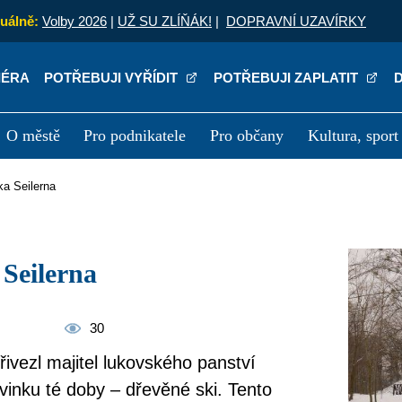
uálně:
Volby 2026
|
UŽ SU ZLÍŇÁK!
|
DOPRAVNÍ UZAVÍRKY
IÉRA
POTŘEBUJI VYŘÍDIT
POTŘEBUJI ZAPLATIT
O městě
Pro podnikatele
Pro občany
Kultura, sport
a
Kariéra
P
ka Seilerna
 Seilerna
30
řivezl majitel lukovského panství
ovinku té doby – dřevěné ski. Tento