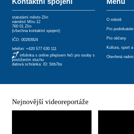
Kontaktní spojení
Menu
statutární město Zlín
O městě
náměstí Míru 12
760 01 Zlín
Pro podnikatele
(
všechna kontaktní spojení
)
Pro občany
IČO: 00283924
Kultura, sport a
telefon:
+420 577 630 111
infolinka s online přepisem řeči pro osoby s
Otevřená radni
postižením sluchu
datová schránka: ID: 5ttb7bs
Nejnovější videoreportáže