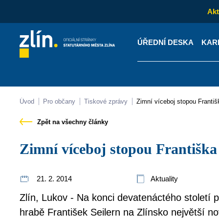
Akt
ÚŘEDNÍ DESKA
KAR
Kontakty
Úřední desk
Úvod
Pro občany
Tiskové zprávy
Zimní víceboj stopou Františ
Zpět na všechny články
Zimní víceboj stopou Františka
21. 2. 2014
Aktuality
Zlín, Lukov - Na konci devatenáctého století p
hrabě František Seilern na Zlínsko největší n