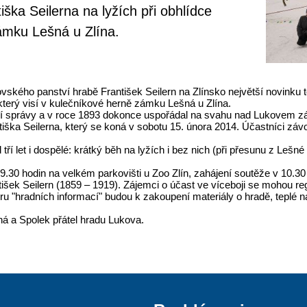
ška Seilerna na lyžích při obhlídce
zámku Lešná u Zlína.
ukovského panství hrabě František Seilern na Zlínsko největší novinku
, který visí v kulečníkové herně zámku Lešná u Zlína.
ní správy a v roce 1893 dokonce uspořádal na svahu nad Lukovem záv
ška Seilerna, který se koná v sobotu 15. února 2014. Účastníci závod
tří let i dospělé: krátký běh na lyžích i bez nich (při přesunu z Leš
 9.30 hodin na velkém parkovišti u Zoo Zlín, zahájení soutěže v 10.
antišek Seilern (1859 – 1919). Zájemci o účast ve víceboji se mohou 
 "hradních informací" budou k zakoupení materiály o hradě, teplé ná
á a Spolek přátel hradu Lukova.