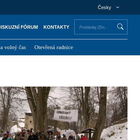
Česky
DISKUZNÍ FÓRUM
KONTAKTY
 a volný čas
Otevřená radnice
otřebuji vyřídit
Potřebuji zaplatit