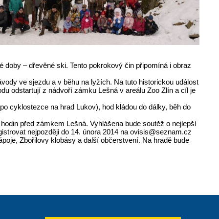
 té doby – dřevěné ski. Tento pokrokový čin připomíná i obraz
ody ve sjezdu a v běhu na lyžích. Na tuto historickou událost
u odstartují z nádvoří zámku Lešná v areálu Zoo Zlín a cíl je
né po cyklostezce na hrad Lukov), hod kládou do dálky, běh do
30 hodin před zámkem Lešná. Vyhlášena bude soutěž o nejlepší
registrovat nejpozději do 14. února 2014 na ovisis@seznam.cz
poje, Zbořilovy klobásy a další občerstvení. Na hradě bude