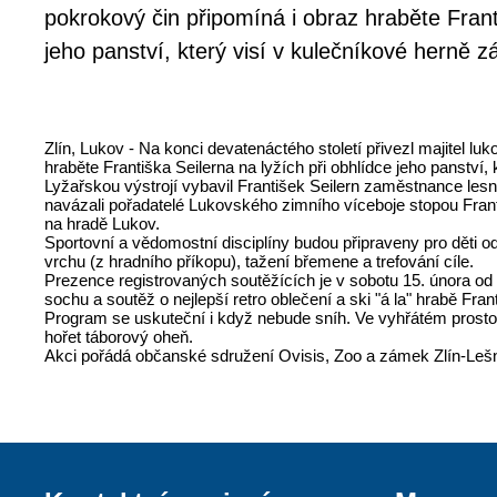
pokrokový čin připomíná i obraz hraběte Franti
jeho panství, který visí v kulečníkové herně 
Zlín, Lukov - Na konci devatenáctého století přivezl majitel l
hraběte Františka Seilerna na lyžích při obhlídce jeho panství
Lyžařskou výstrojí vybavil František Seilern zaměstnance les
navázali pořadatelé Lukovského zimního víceboje stopou Franti
na hradě Lukov.
Sportovní a vědomostní disciplíny budou připraveny pro děti od 
vrchu (z hradního příkopu), tažení břemene a trefování cíle.
Prezence registrovaných soutěžících je v sobotu 15. února od
sochu a soutěž o nejlepší retro oblečení a ski "á la" hrabě Fr
Program se uskuteční i když nebude sníh. Ve vyhřátém prostoru
hořet táborový oheň.
Akci pořádá občanské sdružení Ovisis, Zoo a zámek Zlín-Lešn