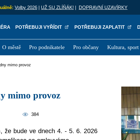
uálně:
Volby 2026
|
UŽ SU ZLÍŇÁK!
|
DOPRAVNÍ UZAVÍRKY
IÉRA
POTŘEBUJI VYŘÍDIT
POTŘEBUJI ZAPLATIT
O městě
Pro podnikatele
Pro občany
Kultura, sport
a
Kariéra
P
a dny mimo provoz
ny mimo provoz
384
 že bude ve dnech 4. - 5. 6. 2026