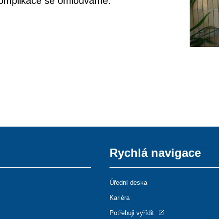
komplikace se omlouváme.
Rychlá navigace
Úřední deska
Kariéra
Potřebuji vyřídit