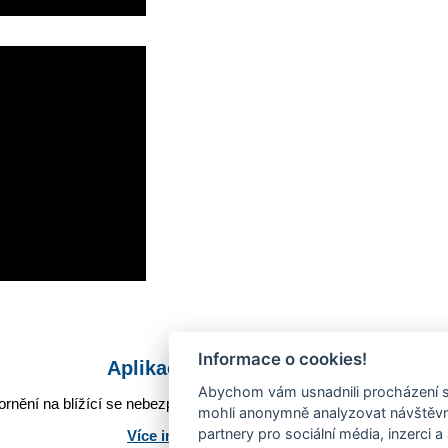
Informace o cookies!
Aplikace Mobilní rozhlas
Abychom vám usnadnili procházení s
rnění na blížící se nebezpečí, odstávky, poruchy a výpadky energií,
mohli anonymně analyzovat návštěvno
partnery pro sociální média, inzerci a
Více informací o aplikaci