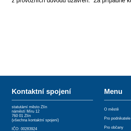
z provozních důvodů uzavřen. Za případné 
Kontaktní spojení
Menu
statutární město Zlín
O městě
náměstí Míru 12
760 01 Zlín
Pro podnikatele
(
všechna kontaktní spojení
)
Pro občany
IČO: 00283924