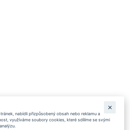
tránek, nabídli přizpůsobený obsah nebo reklamu a
 ankety, pozvánky na kulturní a sportovní akce?
st, využíváme soubory cookies, které sdílíme se svými
 analýzu.