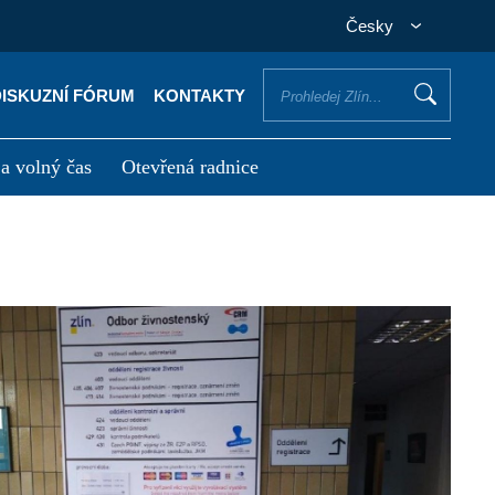
Česky
DISKUZNÍ FÓRUM
KONTAKTY
 a volný čas
Otevřená radnice
otřebuji vyřídit
Potřebuji zaplatit