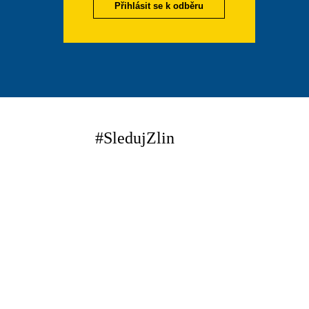
Přihlásit se k odběru
#SledujZlin