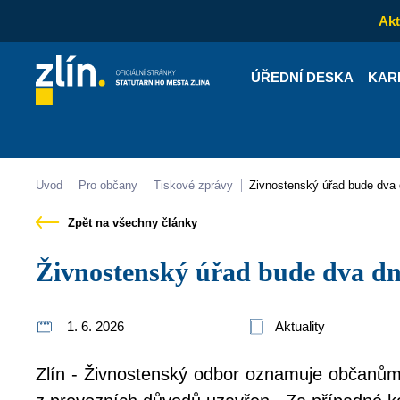
Akt
ÚŘEDNÍ DESKA
KAR
Kontakty
Úřední desk
Úvod
Pro občany
Tiskové zprávy
Živnostenský úřad bude dv
Zpět na všechny články
Živnostenský úřad bude dva d
1. 6. 2026
Aktuality
Zlín - Živnostenský odbor oznamuje občanům,