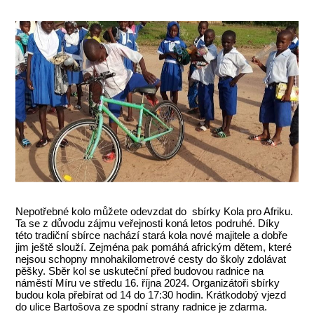
Nepotřebné kolo můžete odevzdat do sbírky Kola pro Afriku.
Ta se z důvodu zájmu veřejnosti koná letos podruhé. Díky
této tradiční sbírce nachází stará kola nové majitele a dobře
jim ještě slouží. Zejména pak pomáhá africkým dětem, které
nejsou schopny mnohakilometrové cesty do školy zdolávat
pěšky. Sběr kol se uskuteční před budovou radnice na
náměstí Míru ve středu 16. října 2024. Organizátoři sbírky
budou kola přebírat od 14 do 17:30 hodin. Krátkodobý vjezd
do ulice Bartošova ze spodní strany radnice je zdarma.