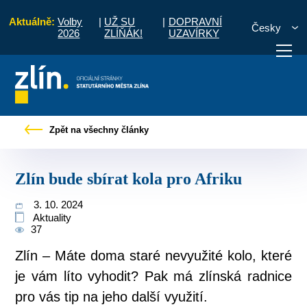
Aktuálně:
Volby
|
UŽ SU
|
DOPRAVNÍ
Česky
2026
ZLÍŇÁK!
UZAVÍRKY
Úvod
Pro občany
Tiskové zprávy
Zlín bude sbírat kola pro Afriku
Zpět na všechny články
otřebuji vyřídit
Potřebuji zaplatit
Diskuzní fór
Zlín bude sbírat kola pro Afriku
3. 10. 2024
Aktuality
37
Zlín – Máte doma staré nevyužité kolo, které
je vám líto vyhodit? Pak má zlínská radnice
pro vás tip na jeho další využití.