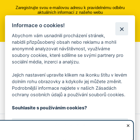
Zaregistrujte svou e-mailovou adresu k pravidelnému odběru
aktuálních informací z našeho webu
Informace o cookies!
Přihlásit se k odběru
Abychom vám usnadnili procházení stránek,
nabídli přizpůsobený obsah nebo reklamu a mohli
anonymně analyzovat návštěvnost, využíváme
Aplikace Mobilní rozhlas
soubory cookies, které sdílíme se svými partnery pro
sociální média, inzerci a analýzu.
Chcete dostávat do svého mobilu či mailu upozornění na
blížící se nebezpečí, odstávky, poruchy a výpadky energií,
Jejich nastavení upravíte klikem na ikonku štítu v levém
ankety, pozvánky na kulturní a sportovní akce?
dolním rohu obrazovky a kdykoliv jej můžete změnit.
Více informací o aplikaci
Podrobnější informace najdete v našich Zásadách
ochrany osobních údajů a používání souborů cookies.
Souhlasíte s používáním cookies?
© 2026 Magistrát města Zlína
Prohlášení o používání cookies
Ano, souhlasím
všechna práva vyhrazena
Ochrana osobních údajů
Prohlášení o přístupnosti
Podněty k webovým stránkám
Kontakt:
webmaster@zlin.eu
Nesouhlasím