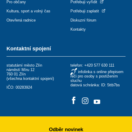
Pro občany
Potřebuji vyřídit
Kultura, sport a volný čas
Potřebuji zaplatit
Otevřená radnice
Diskuzní fórum
Kontakty
Kontaktní spojení
statutární město Zlín
telefon:
+420 577 630 111
náměstí Míru 12
infolinka s online přepisem
760 01 Zlín
řeči pro osoby s postižením
(
všechna kontaktní spojení
)
sluchu
datová schránka: ID: 5ttb7bs
IČO: 00283924
Odběr novinek