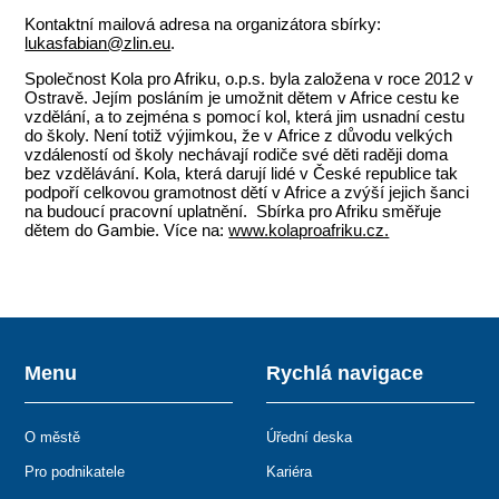
Kontaktní mailová adresa na organizátora sbírky:
lukasfabian@zlin.eu
.
Společnost Kola pro Afriku, o.p.s. byla založena v roce 2012 v
Ostravě. Jejím posláním je umožnit dětem v Africe cestu ke
vzdělání, a to zejména s pomocí kol, která jim usnadní cestu
do školy. Není totiž výjimkou, že v Africe z důvodu velkých
vzdáleností od školy nechávají rodiče své děti raději doma
bez vzdělávání. Kola, která darují lidé v České republice tak
podpoří celkovou gramotnost dětí v Africe a zvýší jejich šanci
na budoucí pracovní uplatnění. Sbírka pro Afriku směřuje
dětem do Gambie. Více na:
www.kolaproafriku.cz.
Menu
Rychlá navigace
O městě
Úřední deska
Pro podnikatele
Kariéra