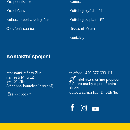
Pro podnikatele
Kariéra
Pro občany
Potřebuji vyřídit
Kultura, sport a volný čas
Potřebuji zaplatit
Otevřená radnice
Diskuzní fórum
Kontakty
Kontaktní spojení
statutární město Zlín
telefon:
+420 577 630 111
náměstí Míru 12
infolinka s online přepisem
760 01 Zlín
řeči pro osoby s postižením
(
všechna kontaktní spojení
)
sluchu
datová schránka: ID: 5ttb7bs
IČO: 00283924