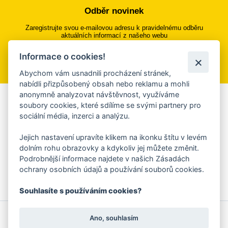
Odběr novinek
Zaregistrujte svou e-mailovou adresu k pravidelnému odběru
aktuálních informací z našeho webu
Informace o cookies!
Přihlásit se k odběru
Abychom vám usnadnili procházení stránek,
nabídli přizpůsobený obsah nebo reklamu a mohli
anonymně analyzovat návštěvnost, využíváme
Aplikace Mobilní rozhlas
soubory cookies, které sdílíme se svými partnery pro
sociální média, inzerci a analýzu.
Chcete dostávat do svého mobilu či mailu upozornění na
blížící se nebezpečí, odstávky, poruchy a výpadky energií,
Jejich nastavení upravíte klikem na ikonku štítu v levém
ankety, pozvánky na kulturní a sportovní akce?
dolním rohu obrazovky a kdykoliv jej můžete změnit.
Více informací o aplikaci
Podrobnější informace najdete v našich Zásadách
ochrany osobních údajů a používání souborů cookies.
Souhlasíte s používáním cookies?
© 2026 Magistrát města Zlína
Prohlášení o používání cookies
Ano, souhlasím
všechna práva vyhrazena
Ochrana osobních údajů