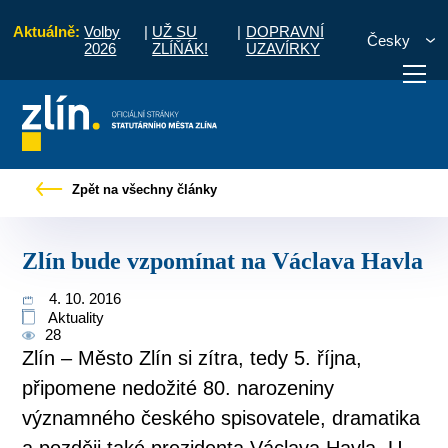
Aktuálně:
Volby
|
UŽ SU
|
DOPRAVNÍ
Česky
2026
ZLÍŇÁK!
UZAVÍRKY
Pro občany
Tiskové zprávy
Zlín bude vzpomínat na Václava Havla
Zpět na všechny články
otřebuji vyřídit
Potřebuji zaplatit
Diskuzní fór
Zlín bude vzpomínat na Václava Havla
4. 10. 2016
Aktuality
28
Zlín – Město Zlín si zítra, tedy 5. října,
připomene nedožité 80. narozeniny
významného českého spisovatele, dramatika
a později také prezidenta Václava Havla. U