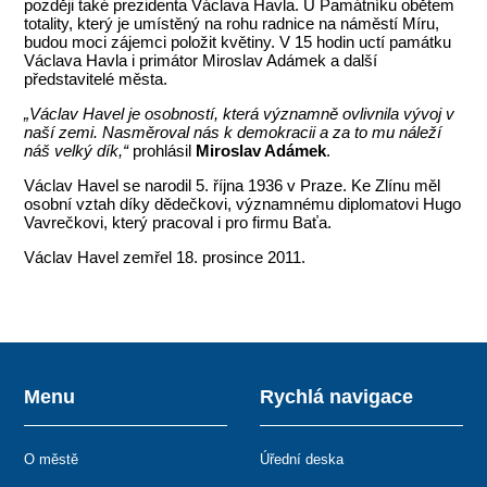
později také prezidenta Václava Havla. U Památníku obětem
totality, který je umístěný na rohu radnice na náměstí Míru,
budou moci zájemci položit květiny. V 15 hodin uctí památku
Václava Havla i primátor Miroslav Adámek a další
představitelé města.
„Václav Havel je osobností, která významně ovlivnila vývoj v
naší zemi. Nasměroval nás k demokracii a za to mu náleží
náš velký dík,“
prohlásil
Miroslav Adámek
.
Václav Havel se narodil 5. října 1936 v Praze. Ke Zlínu měl
osobní vztah díky dědečkovi, významnému diplomatovi Hugo
Vavrečkovi, který pracoval i pro firmu Baťa.
Václav Havel zemřel 18. prosince 2011.
Menu
Rychlá navigace
O městě
Úřední deska