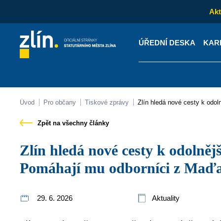
Akt
ÚŘEDNÍ DESKA
KAR
Kontakty
Úřední desk
Úvod
Pro občany
Tiskové zprávy
Zlín hledá nové cesty k odo
Zpět na všechny články
Zlín hledá nové cesty k odolnější městské zeleni.
Pomáhají mu odborníci z Maďa
29. 6. 2026
Aktuality