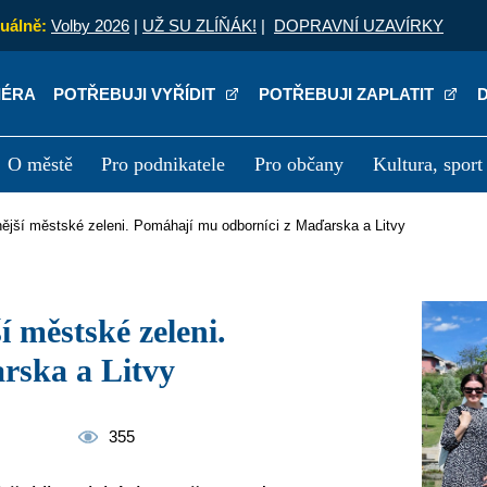
uálně:
Volby 2026
|
UŽ SU ZLÍŇÁK!
|
DOPRAVNÍ UZAVÍRKY
IÉRA
POTŘEBUJI VYŘÍDIT
POTŘEBUJI ZAPLATIT
O městě
Pro podnikatele
Pro občany
Kultura, sport
a
Kariéra
P
lnější městské zeleni. Pomáhají mu odborníci z Maďarska a Litvy
rska a Litvy
355