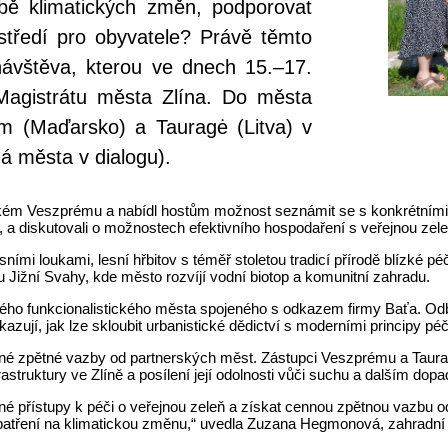
bě klimatických změn, podporovat
ostředí pro obyvatele? Právě těmto
návštěva, kterou ve dnech 15.–17.
Magistrátu města Zlína. Do města
ém (Maďarsko) a Tauragė (Litva) v
ná města v dialogu).
ém Veszprému a nabídl hostům možnost seznámit se s konkrétními přík
, a diskutovali o možnostech efektivního hospodaření s veřejnou ze
ími loukami, lesní hřbitov s téměř stoletou tradicí přírodě blízké pé
 Jižní Svahy, kde město rozvíjí vodní biotop a komunitní zahradu.
ného funkcionalistického města spojeného s odkazem firmy Baťa. Od
 ukazují, jak lze skloubit urbanistické dědictví s moderními principy p
orné zpětné vazby od partnerských měst. Zástupci Veszprému a Taura
rastruktury ve Zlíně a posílení její odolnosti vůči suchu a dalším do
 přístupy k péči o veřejnou zeleň a získat cennou zpětnou vazbu 
 opatření na klimatickou změnu,“ uvedla Zuzana Hegmonová, zahradní