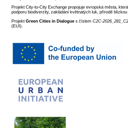
Projekt City-to-City Exchange propojuje evropská města, kter
podporu biodiverzity, zakládání květnatých luk, přírodě blízko
Projekt
Green Cities in Dialogue
s číslem
C2C-2026_281_CZ_M
(EUI).