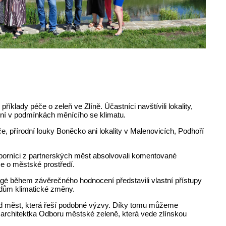
lady péče o zeleň ve Zlíně. Účastníci navštívili lokality,
lení v podmínkách měnícího se klimatu.
če, přírodní louky Boněcko ani lokality v Malenovicích, Podhoří
borníci z partnerských měst absolvovali komentované
éče o městské prostředí.
gė během závěrečného hodnocení představili vlastní přístupy
padům klimatické změny.
od měst, která řeší podobné výzvy. Díky tomu můžeme
 architektka Odboru městské zeleně, která vede zlínskou