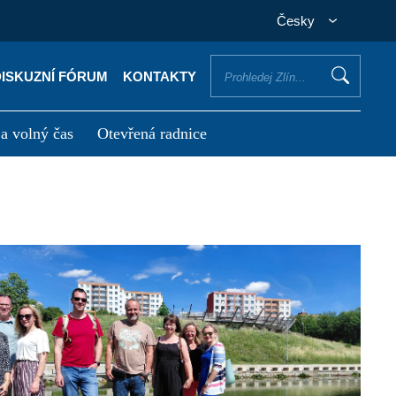
Česky
DISKUZNÍ FÓRUM
KONTAKTY
 a volný čas
Otevřená radnice
otřebuji vyřídit
Potřebuji zaplatit