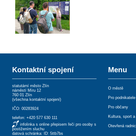
Kontaktní spojení
Menu
statutární město Zlín
O městě
náměstí Míru 12
760 01 Zlín
Pro podnikatele
(
všechna kontaktní spojení
)
Pro občany
IČO: 00283924
Kultura, sport a
telefon:
+420 577 630 111
infolinka s online přepisem řeči pro osoby s
Otevřená radni
postižením sluchu
datová schránka: ID: 5ttb7bs