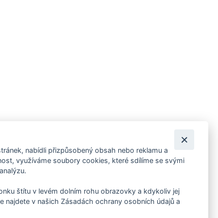
tránek, nabídli přizpůsobený obsah nebo reklamu a
 ankety, pozvánky na kulturní a sportovní akce?
st, využíváme soubory cookies, které sdílíme se svými
 analýzu.
konku štítu v levém dolním rohu obrazovky a kdykoliv jej
e najdete v našich Zásadách ochrany osobních údajů a