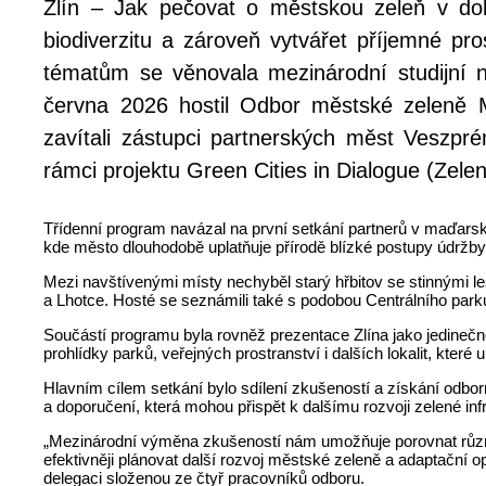
Zlín – Jak pečovat o městskou zeleň v do
biodiverzitu a zároveň vytvářet příjemné pr
tématům se věnovala mezinárodní studijní 
června 2026 hostil Odbor městské zeleně 
zavítali zástupci partnerských měst Veszpr
rámci projektu Green Cities in Dialogue (Zele
Třídenní program navázal na první setkání partnerů v maďarsk
kde město dlouhodobě uplatňuje přírodě blízké postupy údržby
Mezi navštívenými místy nechyběl starý hřbitov se stinnými lesn
a Lhotce. Hosté se seznámili také s podobou Centrálního parku
Součástí programu byla rovněž prezentace Zlína jako jedineč
prohlídky parků, veřejných prostranství i dalších lokalit, které
Hlavním cílem setkání bylo sdílení zkušeností a získání odb
a doporučení, která mohou přispět k dalšímu rozvoji zelené inf
„Mezinárodní výměna zkušeností nám umožňuje porovnat různé
efektivněji plánovat další rozvoj městské zeleně a adaptační
delegaci složenou ze čtyř pracovníků odboru.