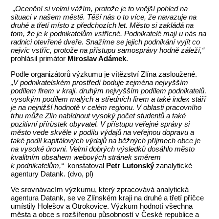
„Ocenění si velmi vážím, protože je to vnější pohled na
situaci v našem městě. Těší nás o to více, že navazuje na
druhé a třetí místo z předchozích let. Město si zakládá na
tom, že je k podnikatelům vstřícné. Podnikatelé mají u nás na
radnici otevřené dveře. Snažíme se jejich podnikání vyjít co
nejvíc vstříc, protože na přístupu samosprávy hodně záleží,“
prohlásil primátor
Miroslav Adámek
.
Podle organizátorů výzkumu je vítězství Zlína zasloužené.
„
V podnikatelském prostředí boduje zejména nejvyšším
podílem firem v kraji, druhým nejvyšším podílem podnikatelů,
vysokým podílem malých a středních firem a také index stáří
je na nejnižší hodnotě v celém regionu. V oblasti pracovního
trhu může Zlín nabídnout vysoký počet studentů a také
pozitivní přírůstek obyvatel. V přístupu veřejné správy si
město vede skvěle v podílu výdajů na veřejnou dopravu a
také podíl kapitálových výdajů na běžných příjmech obce je
na vysoké úrovni. Velmi dobrých výsledků dosáhlo město
kvalitním obsahem webových stránek směrem
k podnikatelům,“
konstatoval
Petr Lutonský
zanalytické
agentury Datank. (dvo, pl)
Ve srovnávacím výzkumu, který zpracovává analytická
agentura Datank, se ve Zlínském kraji na druhé a třetí příčce
umístily Holešov a Otrokovice. Výzkum hodnotí všechna
města a obce s rozšířenou působností v České republice a