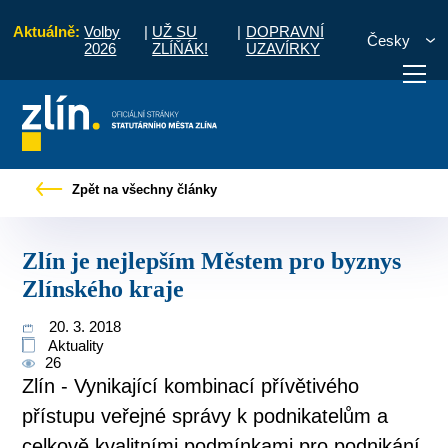
Aktuálně:
Volby
|
UŽ SU
|
DOPRAVNÍ
Česky
2026
ZLÍŇÁK!
UZAVÍRKY
Tiskové zprávy
Zlín je nejlepším Městem pro byznys Zlínského kraje
Zpět na všechny články
otřebuji vyřídit
Potřebuji zaplatit
Diskuzní fór
Zlín je nejlepším Městem pro byznys
Zlínského kraje
20. 3. 2018
Aktuality
26
Zlín - Vynikající kombinací přívětivého
přístupu veřejné správy k podnikatelům a
celkově kvalitními podmínkami pro podnikání