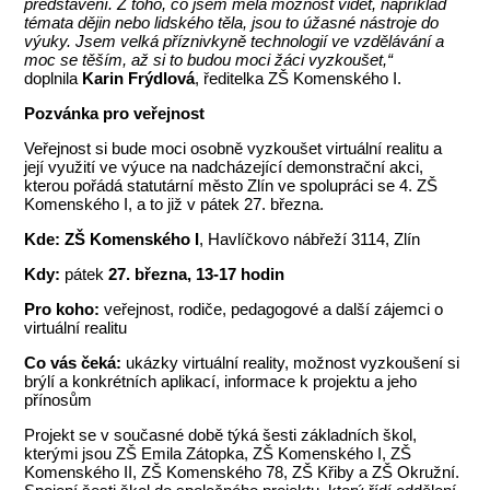
představení. Z toho, co jsem měla možnost vidět, například
témata dějin nebo lidského těla, jsou to úžasné nástroje do
výuky. Jsem velká příznivkyně technologií ve vzdělávání a
moc se těším, až si to budou moci žáci vyzkoušet,“
doplnila
Karin Frýdlová
, ředitelka ZŠ Komenského I.
Pozvánka pro veřejnost
Veřejnost si bude moci osobně vyzkoušet virtuální realitu a
její využití ve výuce na nadcházející demonstrační akci,
kterou pořádá statutární město Zlín ve spolupráci se 4. ZŠ
Komenského I, a to již v pátek 27. března.
Kde:
ZŠ Komenského I
, Havlíčkovo nábřeží 3114, Zlín
Kdy:
pátek
27. března,
13-17 hodin
Pro koho:
veřejnost, rodiče, pedagogové a další zájemci o
virtuální realitu
Co vás čeká:
ukázky virtuální reality, možnost vyzkoušení si
brýlí a konkrétních aplikací, informace k projektu a jeho
přínosům
Projekt se v současné době týká šesti základních škol,
kterými jsou ZŠ Emila Zátopka, ZŠ Komenského I, ZŠ
Komenského II, ZŠ Komenského 78, ZŠ Křiby a ZŠ Okružní.