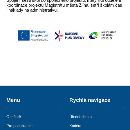
Spojení šesti škol do společného projektu, který řídí oddělení
koordinace projektů Magistrátu města Zlína, šetří školám čas
i náklady na administrativu.
Menu
Rychlá navigace
O městě
Úřední deska
Pro podnikatele
Kariéra