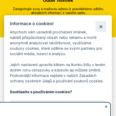
Odběr novinek
Zaregistrujte svou e-mailovou adresu k pravidelnému odběru
aktuálních informací z našeho webu
Informace o cookies!
Přihlásit se k odběru
Abychom vám usnadnili procházení stránek,
nabídli přizpůsobený obsah nebo reklamu a mohli
anonymně analyzovat návštěvnost, využíváme
Aplikace Mobilní rozhlas
soubory cookies, které sdílíme se svými partnery pro
sociální média, inzerci a analýzu.
Chcete dostávat do svého mobilu či mailu upozornění na
blížící se nebezpečí, odstávky, poruchy a výpadky energií,
Jejich nastavení upravíte klikem na ikonku štítu v levém
ankety, pozvánky na kulturní a sportovní akce?
dolním rohu obrazovky a kdykoliv jej můžete změnit.
Více informací o aplikaci
Podrobnější informace najdete v našich Zásadách
ochrany osobních údajů a používání souborů cookies.
Souhlasíte s používáním cookies?
© 2026 Magistrát města Zlína
Prohlášení o používání cookies
Ano, souhlasím
všechna práva vyhrazena
Ochrana osobních údajů
Prohlášení o přístupnosti
Podněty k webovým stránkám
Kontakt:
webmaster@zlin.eu