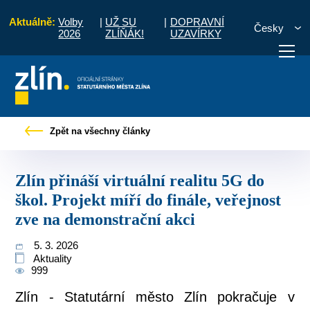
Aktuálně:
Volby
|
UŽ SU
|
DOPRAVNÍ
Česky
2026
ZLÍŇÁK!
UZAVÍRKY
litu 5G do škol. Projekt míří do finále, veřejnost zve na demonstrační akci
Zpět na všechny články
otřebuji vyřídit
Potřebuji zaplatit
Diskuzní fór
Zlín přináší virtuální realitu 5G do
škol. Projekt míří do finále, veřejnost
zve na demonstrační akci
5. 3. 2026
Aktuality
999
Zlín - Statutární město Zlín pokračuje v