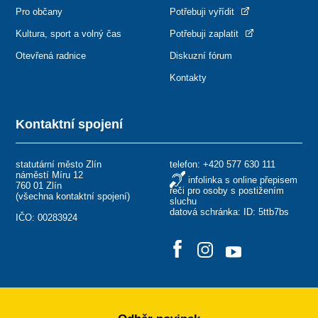
Pro občany
Potřebuji vyřídit
Kultura, sport a volný čas
Potřebuji zaplatit
Otevřená radnice
Diskuzní fórum
Kontakty
Kontaktní spojení
statutární město Zlín
telefon:
+420 577 630 111
náměstí Míru 12
infolinka s online přepisem
760 01 Zlín
řeči pro osoby s postižením
(
všechna kontaktní spojení
)
sluchu
datová schránka: ID: 5ttb7bs
IČO: 00283924