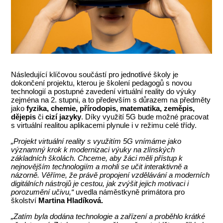
Následující klíčovou součástí pro jednotlivé školy je
dokončení projektu, kterou je školení pedagogů s novou
technologií a postupné zavedení virtuální reality do výuky
zejména na 2. stupni, a to především s důrazem na předměty
jako
fyzika, chemie, přírodopis, matematika, zeměpis,
dějepis
či
cizí jazyky
. Díky využití 5G bude možné pracovat
s virtuální realitou aplikacemi plynule i v režimu celé třídy.
„Projekt virtuální reality s využitím 5G vnímáme jako
významný krok k modernizaci výuky na zlínských
základních školách. Chceme, aby žáci měli přístup k
nejnovějším technologiím a mohli se učit interaktivně a
názorně. Věříme, že právě propojení vzdělávání a moderních
digitálních nástrojů je cestou, jak zvýšit jejich motivaci i
porozumění učivu,“
uvedla náměstkyně primátora
pro
školství
Martina Hladíková.
„Zatím byla dodána technologie a zařízení a proběhlo krátké