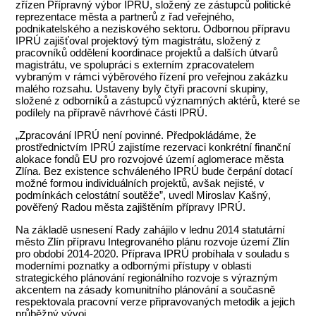
zřízen Přípravný výbor IPRÚ, složený ze zástupců politické
reprezentace města a partnerů z řad veřejného,
podnikatelského a neziskového sektoru. Odbornou přípravu
IPRÚ zajišťoval projektový tým magistrátu, složený z
pracovníků oddělení koordinace projektů a dalších útvarů
magistrátu, ve spolupráci s externím zpracovatelem
vybraným v rámci výběrového řízení pro veřejnou zakázku
malého rozsahu. Ustaveny byly čtyři pracovní skupiny,
složené z odborníků a zástupců významných aktérů, které se
podílely na přípravě návrhové části IPRÚ.
„Zpracování IPRÚ není povinné. Předpokládáme, že
prostřednictvím IPRÚ zajistíme rezervaci konkrétní finanční
alokace fondů EU pro rozvojové území aglomerace města
Zlína. Bez existence schváleného IPRÚ bude čerpání dotací
možné formou individuálních projektů, avšak nejisté, v
podmínkách celostátní soutěže”, uvedl Miroslav Kašný,
pověřený Radou města zajištěním přípravy IPRÚ.
Na základě usnesení Rady zahájilo v lednu 2014 statutární
město Zlín přípravu Integrovaného plánu rozvoje území Zlín
pro období 2014-2020. Příprava IPRÚ probíhala v souladu s
moderními poznatky a odbornými přístupy v oblasti
strategického plánování regionálního rozvoje s výrazným
akcentem na zásady komunitního plánování a současně
respektovala pracovní verze připravovaných metodik a jejich
průběžný vývoj.