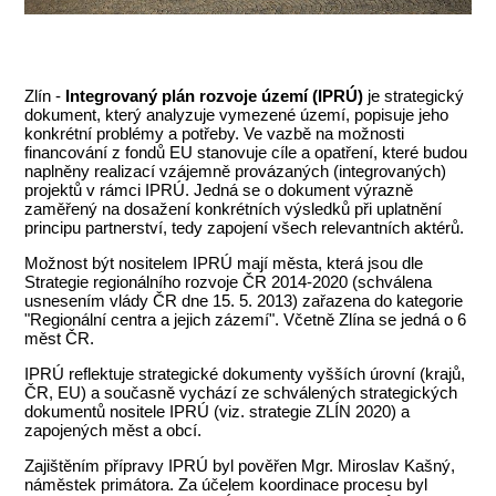
Zlín -
Integrovaný plán rozvoje území (
IPRÚ)
je strategický
dokument, který analyzuje vymezené území, popisuje jeho
konkrétní problémy a potřeby. Ve vazbě na možnosti
financování z fondů EU stanovuje cíle a opatření, které budou
naplněny realizací vzájemně provázaných (integrovaných)
projektů v rámci IPRÚ. Jedná se o dokument výrazně
zaměřený na dosažení konkrétních výsledků při uplatnění
principu partnerství, tedy zapojení všech relevantních aktérů.
Možnost být nositelem IPRÚ mají města, která jsou dle
Strategie regionálního rozvoje ČR 2014-2020 (schválena
usnesením vlády ČR dne 15. 5. 2013) zařazena do kategorie
"Regionální centra a jejich zázemí". Včetně Zlína se jedná o 6
měst ČR.
IPRÚ reflektuje strategické dokumenty vyšších úrovní (krajů,
ČR, EU) a současně vychází ze schválených strategických
dokumentů nositele IPRÚ (viz. strategie ZLÍN 2020) a
zapojených měst a obcí.
Zajištěním přípravy IPRÚ byl pověřen Mgr. Miroslav Kašný,
náměstek primátora. Za účelem koordinace procesu byl