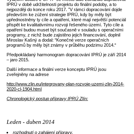
IPRÚ v době udržitelnosti projektu do finální podoby, a to
nejpozději do konce roku 2017. "V rámci dopracování dojde
především ke zúžení strategie IPRÚ, kdy by měly být
upřednostněny ty cíle a opatření, které mají největší potenciál
přispět ke kvalitativnímu rozvoji řešeného území. Tyto cíle a
opatření budou muset být současně v souladu s operačními
programy, z nichž bude zajistěno jejich financování, doplnil
Miroslav Kašný a dodal: “Konečné verze operačních
programů by měly být známy v průběhu podzimu 2014.“
Předpokládaný harmonogram dopracování IPRÚ je září 2014
– jaro 2015.
Další informace a finální verze konceptu IPRÚ jsou
zveřejněny na adrese
http://www.zlin.eu/integrovany-plan-rozvoje-uzemi-zlin-2014-
2020-cl-1904.html
Chronologický postup přípravy IPRÚ Zlín:
Leden - duben 2014
rozhodnutí o zahájení přípravy,