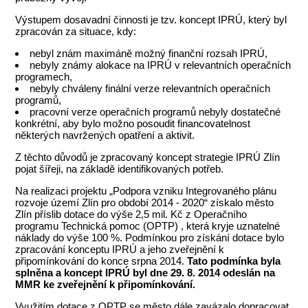
Výstupem dosavadní činnosti je tzv. koncept IPRÚ, který byl
zpracován za situace, kdy:
nebyl znám maximáně možný finanční rozsah IPRÚ,
nebyly známy alokace na IPRÚ v relevantních operačních
programech,
nebyly chváleny finální verze relevantních operačních
programů,
pracovní verze operačních programů nebyly dostatečné
konkrétní, aby bylo možno posoudit financovatelnost
některých navržených opatření a aktivit.
Z těchto důvodů je zpracovaný koncept strategie IPRÚ Zlín
pojat šířeji, na základě identifikovaných potřeb.
Na realizaci projektu „Podpora vzniku Integrovaného plánu
rozvoje území Zlín pro období 2014 - 2020“ získalo město
Zlín příslib dotace do výše 2,5 mil. Kč z Operačního
programu Technická pomoc (OPTP) , která kryje uznatelné
náklady do výše 100 %. Podmínkou pro získání dotace bylo
zpracování konceptu IPRÚ a jeho zveřejnění k
připomínkování do konce srpna 2014.
Tato podmínka byla
splněna a koncept IPRÚ byl dne 29. 8. 2014 odeslán na
MMR ke zveřejnění k připomínkování.
Využitím dotace z OPTP se město dále zavázalo dopracovat