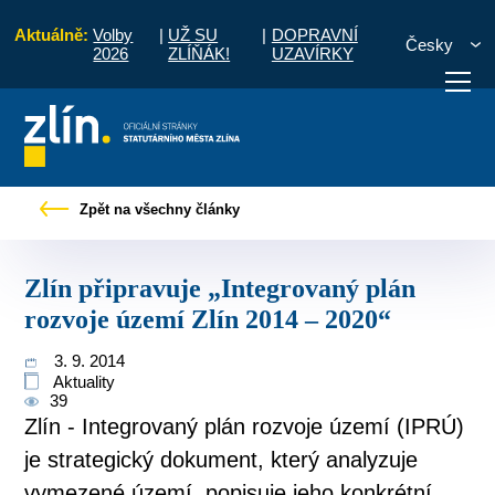
Aktuálně:
Volby
|
UŽ SU
|
DOPRAVNÍ
Česky
2026
ZLÍŇÁK!
UZAVÍRKY
ávy
Zlín připravuje „Integrovaný plán rozvoje území Zlín 2014 – 2020“
Zpět na všechny články
otřebuji vyřídit
Potřebuji zaplatit
Diskuzní fór
Zlín připravuje „Integrovaný plán
rozvoje území Zlín 2014 – 2020“
3. 9. 2014
Aktuality
39
Zlín - Integrovaný plán rozvoje území (IPRÚ)
je strategický dokument, který analyzuje
vymezené území, popisuje jeho konkrétní