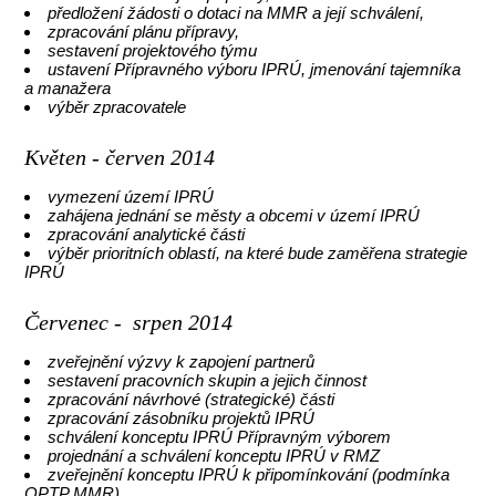
předložení žádosti o dotaci na MMR a její schválení,
zpracování plánu přípravy,
sestavení projektového týmu
ustavení Přípravného výboru IPRÚ, jmenování tajemníka
a manažera
výběr zpracovatele
Květen - červen 2014
vymezení území IPRÚ
zahájena jednání se městy a obcemi v území IPRÚ
zpracování analytické části
výběr prioritních oblastí, na které bude zaměřena strategie
IPRÚ
Červenec - srpen 2014
zveřejnění výzvy k zapojení partnerů
sestavení pracovních skupin a jejich činnost
zpracování návrhové (strategické) části
zpracování zásobníku projektů IPRÚ
schválení konceptu IPRÚ Přípravným výborem
projednání a schválení konceptu IPRÚ v RMZ
zveřejnění konceptu IPRÚ k připomínkování (podmínka
OPTP MMR)