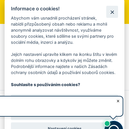
Informace o cookies!
Přihlásit se k odběru
Abychom vám usnadnili procházení stránek,
nabídli přizpůsobený obsah nebo reklamu a mohli
anonymně analyzovat návštěvnost, využíváme
Aplikace Mobilní rozhlas
soubory cookies, které sdílíme se svými partnery pro
sociální média, inzerci a analýzu.
Chcete dostávat do svého mobilu či mailu upozornění na
blížící se nebezpečí, odstávky, poruchy a výpadky energií,
Jejich nastavení upravíte klikem na ikonku štítu v levém
ankety, pozvánky na kulturní a sportovní akce?
dolním rohu obrazovky a kdykoliv jej můžete změnit.
Více informací o aplikaci
Podrobnější informace najdete v našich Zásadách
ochrany osobních údajů a používání souborů cookies.
Souhlasíte s používáním cookies?
© 2026 Magistrát města Zlína
Prohlášení o používání cookies
Ano, souhlasím
všechna práva vyhrazena
Ochrana osobních údajů
Prohlášení o přístupnosti
Podněty k webovým stránkám
Kontakt:
webmaster@zlin.eu
Nesouhlasím
Nastavení cookies