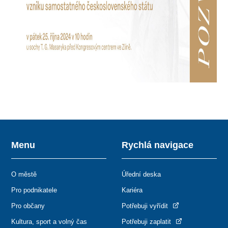
Menu
Rychlá navigace
O městě
Úřední deska
Pro podnikatele
Kariéra
Pro občany
Potřebuji vyřídit
Kultura, sport a volný čas
Potřebuji zaplatit