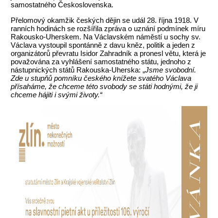
samostatného Československa.
Přelomový okamžik českých dějin se udál 28. října 1918. V
ranních hodinách se rozšířila zpráva o uznání podmínek míru
Rakousko-Uherskem. Na Václavském náměstí u sochy sv.
Václava vystoupil spontánně z davu kněz, politik a jeden z
organizátorů převratu Isidor Zahradník a pronesl větu, která je
považována za vyhlášení samostatného státu, jednoho z
nástupnických států Rakouska-Uherska: „
Jsme svobodní.
Zde u stupňů pomníku českého knížete svatého Václava
přísaháme, že chceme této svobody se státi hodnými, že ji
chceme hájiti i svými životy.“