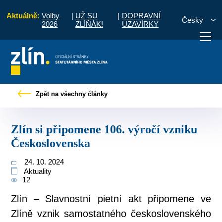
Aktuálně:
Volby
|
UŽ SU
|
DOPRAVNÍ
Česky
2026
ZLÍŇÁK!
UZAVÍRKY
Tiskové zprávy
Zlín si připomene 106. výročí vzniku Československa
Zpět na všechny články
otřebuji vyřídit
Potřebuji zaplatit
Diskuzní fór
Zlín si připomene 106. výročí vzniku
Československa
24. 10. 2024
Aktuality
12
Zlín – Slavnostní pietní akt připomene ve
Zlíně vznik samostatného československého