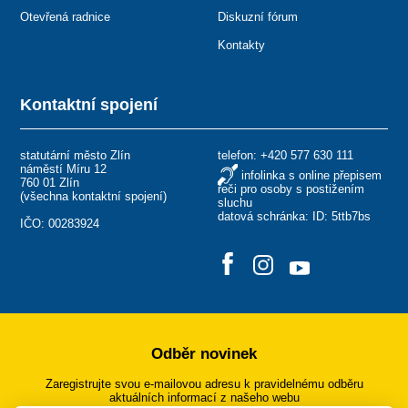
Otevřená radnice
Diskuzní fórum
Kontakty
Kontaktní spojení
statutární město Zlín
telefon:
+420 577 630 111
náměstí Míru 12
infolinka s online přepisem
760 01 Zlín
řeči pro osoby s postižením
(
všechna kontaktní spojení
)
sluchu
datová schránka: ID: 5ttb7bs
IČO: 00283924
Odběr novinek
Zaregistrujte svou e-mailovou adresu k pravidelnému odběru
aktuálních informací z našeho webu