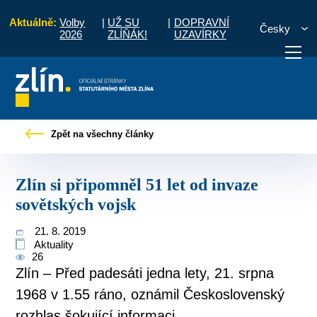
Aktuálně:
Volby
|
UŽ SU
|
DOPRAVNÍ
Česky
2026
ZLÍŇÁK!
UZAVÍRKY
Tiskové zprávy
Zlín si připomněl 51 let od invaze sovětských vojsk
Zpět na všechny články
otřebuji vyřídit
Potřebuji zaplatit
Diskuzní fór
Zlín si připomněl 51 let od invaze
sovětských vojsk
21. 8. 2019
Aktuality
26
Zlín – Před padesáti jedna lety, 21. srpna
1968 v 1.55 ráno, oznámil Československý
rozhlas šokující informaci.