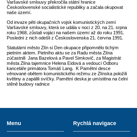
Varšavské smlouvy překročila státní hranice
Československé socialistické republiky a začala okupovat
naše území.
Od invaze pěti okupačních vojsk komunistických zemí
Varšavské smlouvy, která se udála v noci z 20. na 21. srpna
roku 1968, zůstali vojáci na našem území až do roku 1991.
Poslední z nich odešli z Československa 21. června 1991.
Statutární město Zlín si Den okupace připomnělo tichým
pietním aktem. Pietního aktu se za Radu města Zlína
zúčastnili Jana Bazelová a Pavel Simkovič, za Magistrát
města Zlína tajemnice Helena Eidová a vedoucí Odboru
kanceláře primátora Tomáš Lang. K Pamětní desce
věnované obětem komunistického režimu ze Zlínska položili
květiny a zapálili svíčky. Pamětní deska je umístěna na čelní
stěně budovy radnice
Menu
Rychlá navigace