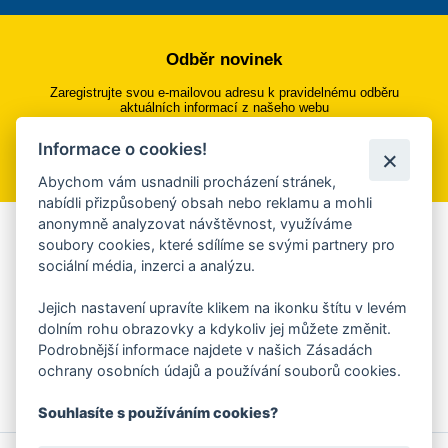
Odběr novinek
Zaregistrujte svou e-mailovou adresu k pravidelnému odběru
aktuálních informací z našeho webu
Informace o cookies!
Přihlásit se k odběru
Abychom vám usnadnili procházení stránek,
nabídli přizpůsobený obsah nebo reklamu a mohli
anonymně analyzovat návštěvnost, využíváme
Aplikace Mobilní rozhlas
soubory cookies, které sdílíme se svými partnery pro
sociální média, inzerci a analýzu.
Chcete dostávat do svého mobilu či mailu upozornění na
blížící se nebezpečí, odstávky, poruchy a výpadky energií,
Jejich nastavení upravíte klikem na ikonku štítu v levém
ankety, pozvánky na kulturní a sportovní akce?
dolním rohu obrazovky a kdykoliv jej můžete změnit.
Více informací o aplikaci
Podrobnější informace najdete v našich Zásadách
ochrany osobních údajů a používání souborů cookies.
Souhlasíte s používáním cookies?