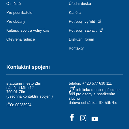
O městě
Úřední deska
Pro podnikatele
Kariéra
Pro občany
Potřebuji vyřídit
Kultura, sport a volný čas
Potřebuji zaplatit
Otevřená radnice
Diskuzní fórum
Kontakty
Kontaktní spojení
statutární město Zlín
telefon:
+420 577 630 111
náměstí Míru 12
infolinka s online přepisem
760 01 Zlín
řeči pro osoby s postižením
(
všechna kontaktní spojení
)
sluchu
datová schránka: ID: 5ttb7bs
IČO: 00283924