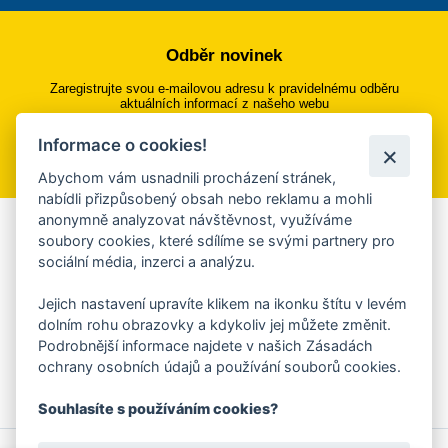
Odběr novinek
Zaregistrujte svou e-mailovou adresu k pravidelnému odběru
aktuálních informací z našeho webu
Informace o cookies!
Přihlásit se k odběru
Abychom vám usnadnili procházení stránek,
nabídli přizpůsobený obsah nebo reklamu a mohli
anonymně analyzovat návštěvnost, využíváme
Aplikace Mobilní rozhlas
soubory cookies, které sdílíme se svými partnery pro
sociální média, inzerci a analýzu.
Chcete dostávat do svého mobilu či mailu upozornění na
blížící se nebezpečí, odstávky, poruchy a výpadky energií,
Jejich nastavení upravíte klikem na ikonku štítu v levém
ankety, pozvánky na kulturní a sportovní akce?
dolním rohu obrazovky a kdykoliv jej můžete změnit.
Více informací o aplikaci
Podrobnější informace najdete v našich Zásadách
ochrany osobních údajů a používání souborů cookies.
Souhlasíte s používáním cookies?