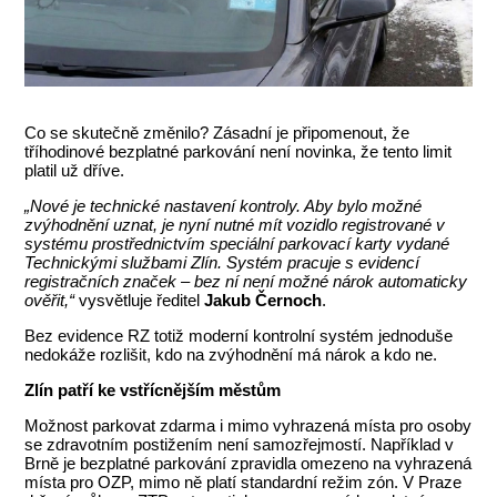
Co se skutečně změnilo? Zásadní je připomenout, že
tříhodinové bezplatné parkování není novinka, že tento limit
platil už dříve.
„Nové je technické nastavení kontroly. Aby bylo možné
zvýhodnění uznat, je nyní nutné mít vozidlo registrované v
systému prostřednictvím speciální parkovací karty vydané
Technickými službami Zlín. Systém pracuje s evidencí
registračních značek – bez ní není možné nárok automaticky
ověřit,“
vysvětluje ředitel
Jakub Černoch
.
Bez evidence RZ totiž moderní kontrolní systém jednoduše
nedokáže rozlišit, kdo na zvýhodnění má nárok a kdo ne.
Zlín patří ke vstřícnějším městům
Možnost parkovat zdarma i mimo vyhrazená místa pro osoby
se zdravotním postižením není samozřejmostí. Například v
Brně je bezplatné parkování zpravidla omezeno na vyhrazená
místa pro OZP, mimo ně platí standardní režim zón. V Praze