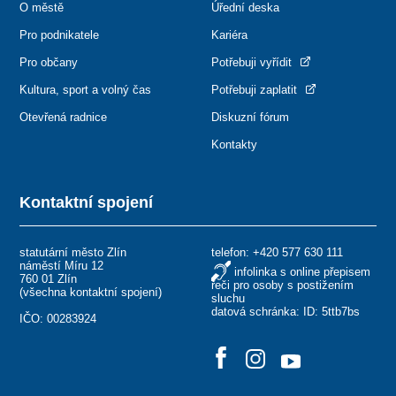
O městě
Úřední deska
Pro podnikatele
Kariéra
Pro občany
Potřebuji vyřídit
Kultura, sport a volný čas
Potřebuji zaplatit
Otevřená radnice
Diskuzní fórum
Kontakty
Kontaktní spojení
statutární město Zlín
telefon:
+420 577 630 111
náměstí Míru 12
infolinka s online přepisem
760 01 Zlín
řeči pro osoby s postižením
(
všechna kontaktní spojení
)
sluchu
datová schránka: ID: 5ttb7bs
IČO: 00283924