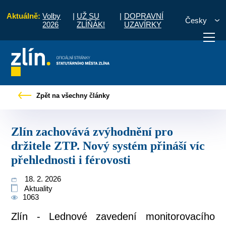
Aktuálně:
Volby
|
UŽ SU
|
DOPRAVNÍ
Česky
2026
ZLÍŇÁK!
UZAVÍRKY
dnění pro držitele ZTP. Nový systém přináší víc přehlednosti i férovosti
Zpět na všechny články
otřebuji vyřídit
Potřebuji zaplatit
Diskuzní fór
Zlín zachovává zvýhodnění pro
držitele ZTP. Nový systém přináší víc
přehlednosti i férovosti
18. 2. 2026
Aktuality
1063
Zlín - Lednové zavedení monitorovacího