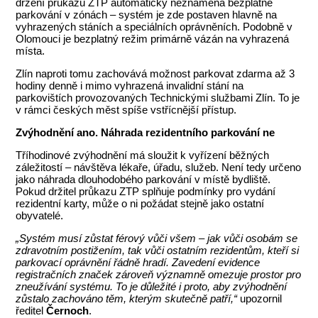
držení průkazu ZTP automaticky neznamená bezplatné
parkování v zónách – systém je zde postaven hlavně na
vyhrazených stáních a speciálních oprávněních. Podobně v
Olomouci je bezplatný režim primárně vázán na vyhrazená
místa.
Zlín naproti tomu zachovává možnost parkovat zdarma až 3
hodiny denně i mimo vyhrazená invalidní stání na
parkovištích provozovaných Technickými službami Zlín. To je
v rámci českých měst spíše vstřícnější přístup.
Zvýhodnění ano. Náhrada rezidentního parkování ne
Tříhodinové zvýhodnění má sloužit k vyřízení běžných
záležitostí – návštěva lékaře, úřadu, služeb. Není tedy určeno
jako náhrada dlouhodobého parkování v místě bydliště.
Pokud držitel průkazu ZTP splňuje podmínky pro vydání
rezidentní karty, může o ni požádat stejně jako ostatní
obyvatelé.
„Systém musí zůstat férový vůči všem – jak vůči osobám se
zdravotním postižením, tak vůči ostatním rezidentům, kteří si
parkovací oprávnění řádně hradí. Zavedení evidence
registračních značek zároveň významně omezuje prostor pro
zneužívání systému. To je důležité i proto, aby zvýhodnění
zůstalo zachováno těm, kterým skutečně patří,“
upozornil
ředitel
Černoch
.