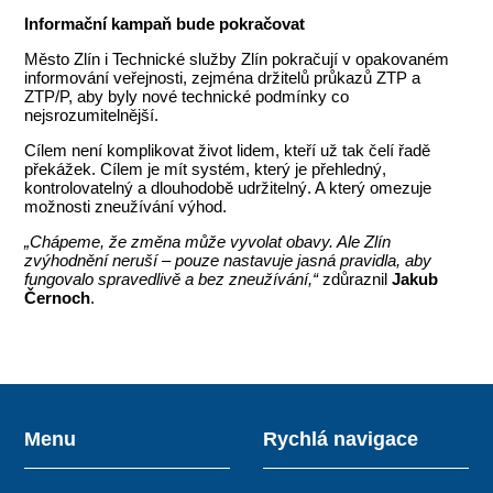
Informační kampaň bude pokračovat
Město Zlín i Technické služby Zlín pokračují v opakovaném
informování veřejnosti, zejména držitelů průkazů ZTP a
ZTP/P, aby byly nové technické podmínky co
nejsrozumitelnější.
Cílem není komplikovat život lidem, kteří už tak čelí řadě
překážek. Cílem je mít systém, který je přehledný,
kontrolovatelný a dlouhodobě udržitelný. A který omezuje
možnosti zneužívání výhod.
„Chápeme, že změna může vyvolat obavy. Ale Zlín
zvýhodnění neruší – pouze nastavuje jasná pravidla, aby
fungovalo spravedlivě a bez zneužívání,“
zdůraznil
Jakub
Černoch
.
Menu
Rychlá navigace