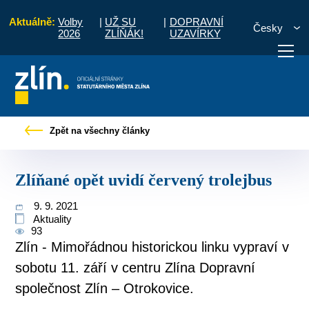
Aktuálně:
Volby
|
UŽ SU
|
DOPRAVNÍ
Česky
2026
ZLÍŇÁK!
UZAVÍRKY
Pro občany
Tiskové zprávy
Zlíňané opět uvidí červený trolejbus
Zpět na všechny články
otřebuji vyřídit
Potřebuji zaplatit
Diskuzní fór
Zlíňané opět uvidí červený trolejbus
9. 9. 2021
Aktuality
93
Zlín - Mimořádnou historickou linku vypraví v
sobotu 11. září v centru Zlína Dopravní
společnost Zlín – Otrokovice.