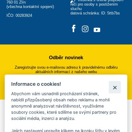
760 01 Zlín
řeči pro osoby s postižením
(
všechna kontaktní spojení
)
sluchu
datová schránka: ID: 5ttb7bs
IČO: 00283924
Odběr novinek
Zaregistrujte svou e-mailovou adresu k pravidelnému odběru
aktuálních informací z našeho webu
Informace o cookies!
Přihlásit se k odběru
Abychom vám usnadnili procházení stránek,
nabídli přizpůsobený obsah nebo reklamu a mohli
anonymně analyzovat návštěvnost, využíváme
Aplikace Mobilní rozhlas
soubory cookies, které sdílíme se svými partnery pro
sociální média, inzerci a analýzu.
Chcete dostávat do svého mobilu či mailu upozornění na
blížící se nebezpečí, odstávky, poruchy a výpadky energií,
Jejich nastavení upravíte klikem na ikonku štítu v levém
ankety, pozvánky na kulturní a sportovní akce?