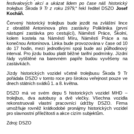
festivalových akcí a ukázat lidem po čase náš historický
trolejbus Škoda 9 Tr z roku 1979,
“ řekl ředitel DSZO
Josef
Kocháň.
Červený historický trolejbus bude jezdit na zvláštní lince
z obratiště Antonínova přes zastávky Poliklinika (první
nástupní zastávka pro cestující), Náměstí Práce, Školní,
kolem kostela na Náměstí Míru, Náměstí Práce a na
konečnou Antonínova. Linka bude provozována v čase od 10
do 17 hodin, mezi jednotlivými spoji bude asi půlhodinový
interval. Pro jízdu budou platit běžné tarifní podmínky. Jízdní
řády vytištěné na barevném papíře budou vyvěšeny na
zastávkách.
Jízdy historických vozidel včetně trolejbusu Škoda 9 Tr
pořádala DSZO v tomto roce pro širokou veřejnost pouze ve
dnech státních svátků 1. a 8. května.
DSZO má ve svém depu 5 historických vozidel MHD –
trolejbus, dva autobusy a dvě vlečky. Všechna vozidla
rekonstruovali vlastní pracovníci údržby DSZO. Firma
umožňuje rovněž krátkodobé pronájmy historických vozidel
pro slavnostní příležitosti a akce cizím subjektům.
Zdroj: DSZO