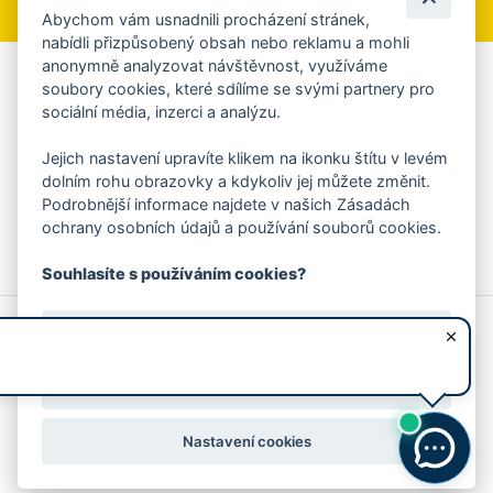
Abychom vám usnadnili procházení stránek,
nabídli přizpůsobený obsah nebo reklamu a mohli
anonymně analyzovat návštěvnost, využíváme
Aplikace Mobilní rozhlas
soubory cookies, které sdílíme se svými partnery pro
sociální média, inzerci a analýzu.
Chcete dostávat do svého mobilu či mailu upozornění na
blížící se nebezpečí, odstávky, poruchy a výpadky energií,
Jejich nastavení upravíte klikem na ikonku štítu v levém
ankety, pozvánky na kulturní a sportovní akce?
dolním rohu obrazovky a kdykoliv jej můžete změnit.
Více informací o aplikaci
Podrobnější informace najdete v našich Zásadách
ochrany osobních údajů a používání souborů cookies.
Souhlasíte s používáním cookies?
© 2026 Magistrát města Zlína
Prohlášení o používání cookies
Ano, souhlasím
všechna práva vyhrazena
Ochrana osobních údajů
Prohlášení o přístupnosti
Podněty k webovým stránkám
Kontakt:
webmaster@zlin.eu
Nesouhlasím
Nastavení cookies