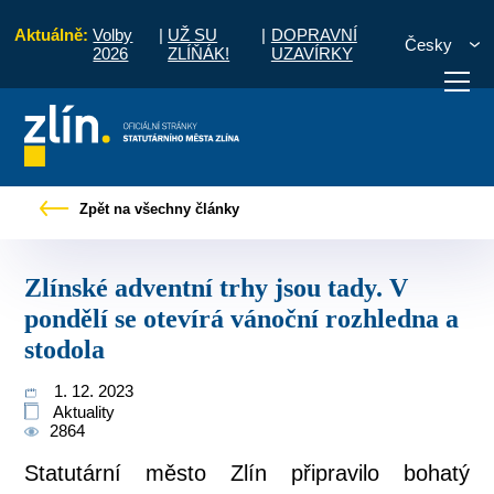
Aktuálně:
Volby
|
UŽ SU
|
DOPRAVNÍ
Česky
2026
ZLÍŇÁK!
UZAVÍRKY
adventní trhy jsou tady. V pondělí se otevírá vánoční rozhledna a stodola
Zpět na všechny články
otřebuji vyřídit
Potřebuji zaplatit
Diskuzní fór
Zlínské adventní trhy jsou tady. V
pondělí se otevírá vánoční rozhledna a
stodola
1. 12. 2023
Aktuality
2864
Statutární město Zlín připravilo bohatý