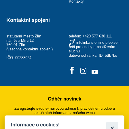
Kontakty
Kontaktní spojení
statutární město Zlín
telefon:
+420 577 630 111
náměstí Míru 12
infolinka s online přepisem
760 01 Zlín
řeči pro osoby s postižením
(
všechna kontaktní spojení
)
sluchu
datová schránka: ID: 5ttb7bs
IČO: 00283924
Odběr novinek
Zaregistrujte svou e-mailovou adresu k pravidelnému odběru
aktuálních informací z našeho webu
Informace o cookies!
Přihlásit se k odběru