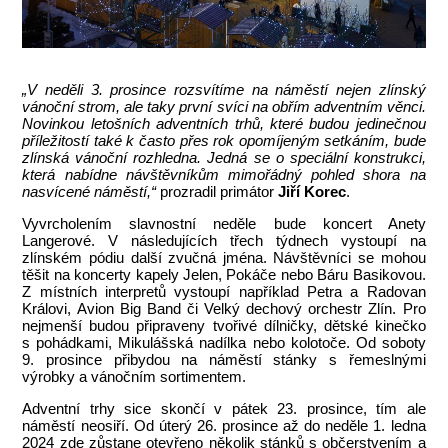
„V neděli 3. prosince rozsvítíme na náměstí nejen zlínský
vánoční strom, ale taky první svíci na obřím adventním věnci.
Novinkou letošních adventních trhů, které budou jedinečnou
příležitostí také k často přes rok opomíjeným setkáním, bude
zlínská vánoční rozhledna. Jedná se o speciální konstrukci,
která nabídne návštěvníkům mimořádný pohled shora na
nasvícené náměstí,“
prozradil primátor
Jiří Korec
.
Vyvrcholením slavnostní neděle bude koncert Anety
Langerové. V následujících třech týdnech vystoupí na
zlínském pódiu další zvučná jména. Návštěvníci se mohou
těšit na koncerty kapely Jelen, Pokáče nebo Báru Basikovou.
Z místních interpretů vystoupí například Petra a Radovan
Královi, Avion Big Band či Velký dechový orchestr Zlín. Pro
nejmenší budou připraveny tvořivé dílničky, dětské kinečko
s pohádkami, Mikulášská nadílka nebo kolotoče. Od soboty
9. prosince přibydou na náměstí stánky s řemeslnými
výrobky a vánočním sortimentem.
Adventní trhy sice skončí v pátek 23. prosince, tím ale
náměstí neosiří. Od úterý 26. prosince až do neděle 1. ledna
2024 zde zůstane otevřeno několik stánků s občerstvením a