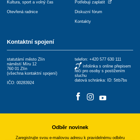
Kultura, sport a volný čas
Potřebuji zaplatit
Otevřená radnice
Diskuzní fórum
Kontakty
Kontaktní spojení
statutární město Zlín
telefon:
+420 577 630 111
náměstí Míru 12
infolinka s online přepisem
760 01 Zlín
řeči pro osoby s postižením
(
všechna kontaktní spojení
)
sluchu
datová schránka: ID: 5ttb7bs
IČO: 00283924
Odběr novinek
Zaregistrujte svou e-mailovou adresu k pravidelnému odběru