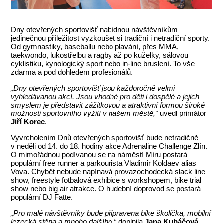
Dny otevřených sportovišť nabídnou návštěvníkům
jedinečnou příležitost vyzkoušet si tradiční i netradiční sporty.
Od gymnastiky, baseballu nebo plavání, přes MMA,
taekwondo, lukostřelbu a ragby až po kuželky, sálovou
cyklistiku, kynologický sport nebo in-line bruslení. To vše
zdarma a pod dohledem profesionálů.
„Dny otevřených sportovišť jsou každoročně velmi
vyhledávanou akcí. Jsou vhodné pro děti i dospělé a jejich
smyslem je představit zážitkovou a atraktivní formou široké
možnosti sportovního vyžití v našem městě,“
uvedl primátor
Jiří Korec
.
Vyvrcholením Dnů otevřených sportovišť bude netradičně
v neděli od 14. do 18. hodiny akce Adrenaline Challenge Zlín.
O mimořádnou podívanou se na náměstí Míru postará
populární free runner a parkourista Vladimir Koldaev alias
Vova. Chybět nebude napínavá provazochodecká slack line
show, freestyle fotbalová exhibice s workshopem, bike trial
show nebo big air atrakce. O hudební doprovod se postará
populární DJ Fatte.
„Pro malé návštěvníky bude připravena bike školička, mobilní
lezecká stěna a mnoho dalšího,“
doplnila
Jana Kubáčová
,