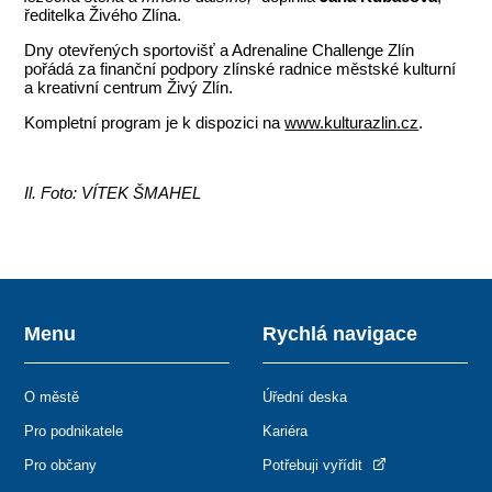
ředitelka Živého Zlína.
Dny otevřených sportovišť a Adrenaline Challenge Zlín
pořádá za finanční podpory zlínské radnice městské kulturní
a kreativní centrum Živý Zlín.
Kompletní program je k dispozici na
www.kulturazlin.cz
.
Il. Foto: VÍTEK ŠMAHEL
Menu
Rychlá navigace
O městě
Úřední deska
Pro podnikatele
Kariéra
Pro občany
Potřebuji vyřídit