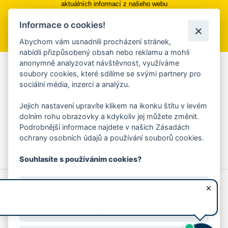
aktuálních informací z našeho webu
Informace o cookies!
Přihlásit se k odběru
Abychom vám usnadnili procházení stránek,
nabídli přizpůsobený obsah nebo reklamu a mohli
anonymně analyzovat návštěvnost, využíváme
Aplikace Mobilní rozhlas
soubory cookies, které sdílíme se svými partnery pro
sociální média, inzerci a analýzu.
Chcete dostávat do svého mobilu či mailu upozornění na
blížící se nebezpečí, odstávky, poruchy a výpadky energií,
Jejich nastavení upravíte klikem na ikonku štítu v levém
ankety, pozvánky na kulturní a sportovní akce?
dolním rohu obrazovky a kdykoliv jej můžete změnit.
Více informací o aplikaci
Podrobnější informace najdete v našich Zásadách
ochrany osobních údajů a používání souborů cookies.
Souhlasíte s používáním cookies?
© 2026 Magistrát města Zlína
Prohlášení o používání cookies
Ano, souhlasím
všechna práva vyhrazena
Ochrana osobních údajů
Prohlášení o přístupnosti
Podněty k webovým stránkám
Kontakt:
webmaster@zlin.eu
Nesouhlasím