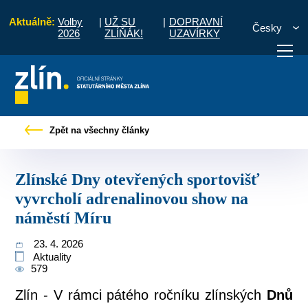
Aktuálně:
Volby
|
UŽ SU
|
DOPRAVNÍ
Česky
2026
ZLÍŇÁK!
UZAVÍRKY
ny otevřených sportovišť vyvrcholí adrenalinovou show na náměstí Míru
Zpět na všechny články
otřebuji vyřídit
Potřebuji zaplatit
Diskuzní fór
Zlínské Dny otevřených sportovišť
vyvrcholí adrenalinovou show na
náměstí Míru
23. 4. 2026
Aktuality
579
Zlín - V rámci pátého ročníku zlínských
Dnů