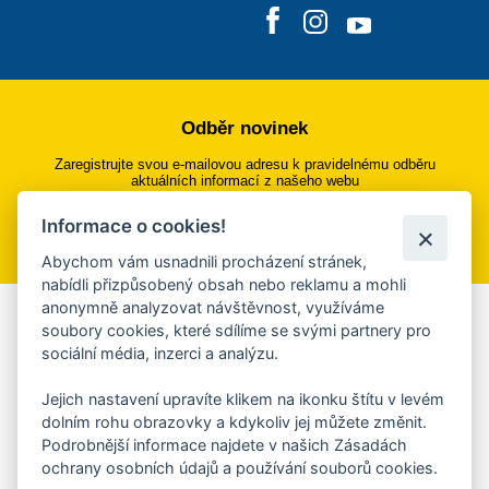
Odběr novinek
Zaregistrujte svou e-mailovou adresu k pravidelnému odběru
aktuálních informací z našeho webu
Informace o cookies!
Přihlásit se k odběru
Abychom vám usnadnili procházení stránek,
nabídli přizpůsobený obsah nebo reklamu a mohli
anonymně analyzovat návštěvnost, využíváme
Aplikace Mobilní rozhlas
soubory cookies, které sdílíme se svými partnery pro
sociální média, inzerci a analýzu.
Chcete dostávat do svého mobilu či mailu upozornění na
blížící se nebezpečí, odstávky, poruchy a výpadky energií,
Jejich nastavení upravíte klikem na ikonku štítu v levém
ankety, pozvánky na kulturní a sportovní akce?
dolním rohu obrazovky a kdykoliv jej můžete změnit.
Více informací o aplikaci
Podrobnější informace najdete v našich Zásadách
ochrany osobních údajů a používání souborů cookies.