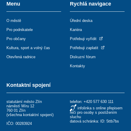
Menu
Rychlá navigace
O městě
Úřední deska
Pro podnikatele
Kariéra
Pro občany
Potřebuji vyřídit
Kultura, sport a volný čas
Potřebuji zaplatit
Otevřená radnice
Diskuzní fórum
Kontakty
Kontaktní spojení
statutární město Zlín
telefon:
+420 577 630 111
náměstí Míru 12
infolinka s online přepisem
760 01 Zlín
řeči pro osoby s postižením
(
všechna kontaktní spojení
)
sluchu
datová schránka: ID: 5ttb7bs
IČO: 00283924