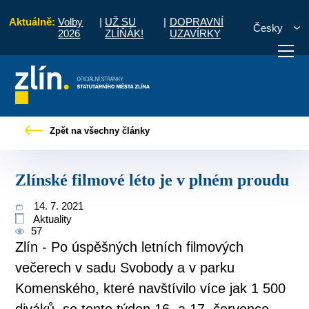
Aktuálně:
Volby
|
UŽ SU
|
DOPRAVNÍ
Česky
2026
ZLÍŇÁK!
UZAVÍRKY
Pro občany
Tiskové zprávy
Zlínské filmové léto je v plném proudu
Zpět na všechny články
otřebuji vyřídit
Potřebuji zaplatit
Diskuzní fór
Zlínské filmové léto je v plném proudu
14. 7. 2021
Aktuality
57
Zlín - Po úspěšných letních filmových
večerech v sadu Svobody a v parku
Komenského, které navštívilo více jak 1 500
diváků, se tento týden 16. a 17. července