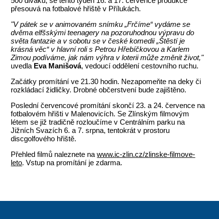
500 diváků, se tento týden 16. a 17. července produkce
přesouvá na fotbalové hřiště v Přílukách.
"V pátek se v animovaném snímku „Frčíme“ vydáme se
dvěma elfšskými teenagery na pozoruhodnou výpravu do
světa fantazie a v sobotu se v české komedii „Štěstí je
krásná věc“ v hlavní roli s Petrou Hřebíčkovou a Karlem
Zimou podíváme, jak nám výhra v loterii může změnit život,"
uvedla
Eva Manišová
, vedoucí oddělení cestovního ruchu.
Začátky promítání ve 21.30 hodin. Nezapomeňte na deky či
rozkládací židličky. Drobné občerstvení bude zajištěno.
Poslední červencové promítání skončí 23. a 24. července na
fotbalovém hřišti v Malenovicích. Se Zlínským filmovým
létem se již tradičně rozloučíme v Centrálním parku na
Jižních Svazích 6. a 7. srpna, tentokrát v prostoru
discgolfového hřiště.
Přehled filmů naleznete na
www.ic-zlin.cz/zlinske-filmove-
leto
. Vstup na promítání je zdarma.