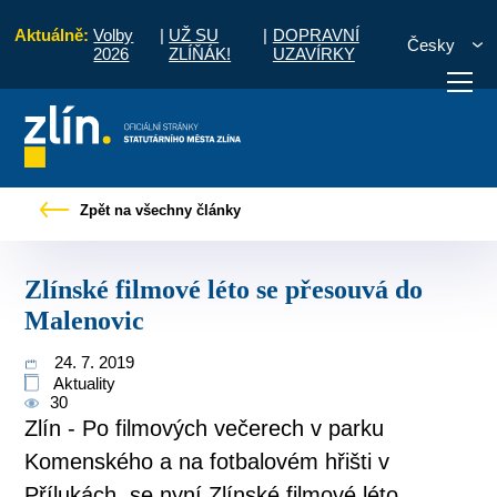
Aktuálně:
Volby
|
UŽ SU
|
DOPRAVNÍ
Česky
2026
ZLÍŇÁK!
UZAVÍRKY
any
Tiskové zprávy
Zlínské filmové léto se přesouvá do Malenovic
Zpět na všechny články
otřebuji vyřídit
Potřebuji zaplatit
Diskuzní fór
Zlínské filmové léto se přesouvá do
Malenovic
24. 7. 2019
Aktuality
30
Zlín - Po filmových večerech v parku
Komenského a na fotbalovém hřišti v
Přílukách, se nyní Zlínské filmové léto