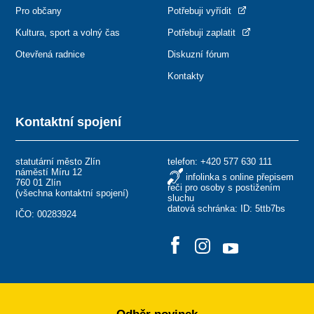
Pro občany
Potřebuji vyřídit
Kultura, sport a volný čas
Potřebuji zaplatit
Otevřená radnice
Diskuzní fórum
Kontakty
Kontaktní spojení
statutární město Zlín
telefon:
+420 577 630 111
náměstí Míru 12
infolinka s online přepisem
760 01 Zlín
řeči pro osoby s postižením
(
všechna kontaktní spojení
)
sluchu
datová schránka: ID: 5ttb7bs
IČO: 00283924