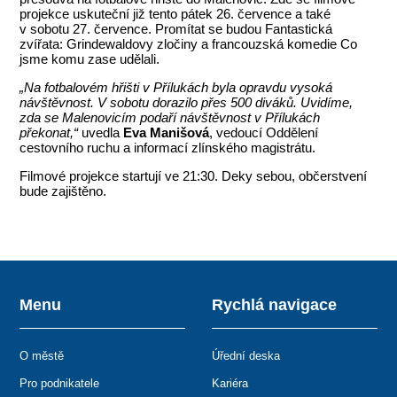
projekce uskuteční již tento pátek 26. července a také
v sobotu 27. července. Promítat se budou Fantastická
zvířata: Grindewaldovy zločiny a francouzská komedie Co
jsme komu zase udělali.
„Na fotbalovém hřišti v Přílukách byla opravdu vysoká
návštěvnost. V sobotu dorazilo přes 500 diváků. Uvidíme,
zda se Malenovicím podaří návštěvnost v Přílukách
překonat,“
uvedla
Eva Manišová
, vedoucí Oddělení
cestovního ruchu a informací zlínského magistrátu.
Filmové projekce startují ve 21:30. Deky sebou, občerstvení
bude zajištěno.
Menu
Rychlá navigace
O městě
Úřední deska
Pro podnikatele
Kariéra