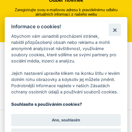
Odběr novinek
Zaregistrujte svou e-mailovou adresu k pravidelnému odběru
aktuálních informací z našeho webu
Informace o cookies!
Přihlásit se k odběru
Abychom vám usnadnili procházení stránek,
nabídli přizpůsobený obsah nebo reklamu a mohli
anonymně analyzovat návštěvnost, využíváme
Aplikace Mobilní rozhlas
soubory cookies, které sdílíme se svými partnery pro
sociální média, inzerci a analýzu.
Chcete dostávat do svého mobilu či mailu upozornění na
blížící se nebezpečí, odstávky, poruchy a výpadky energií,
Jejich nastavení upravíte klikem na ikonku štítu v levém
ankety, pozvánky na kulturní a sportovní akce?
dolním rohu obrazovky a kdykoliv jej můžete změnit.
Více informací o aplikaci
Podrobnější informace najdete v našich Zásadách
ochrany osobních údajů a používání souborů cookies.
Souhlasíte s používáním cookies?
© 2026 Magistrát města Zlína
Prohlášení o používání cookies
Ano, souhlasím
všechna práva vyhrazena
Ochrana osobních údajů
Prohlášení o přístupnosti
Podněty k webovým stránkám
Kontakt:
webmaster@zlin.eu