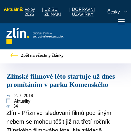
Aktuálně:
Volby
|
UŽ SU
|
DOPRAVNÍ
Česky
2026
ZLÍŇÁK!
UZAVÍRKY
Zlínské filmové léto startuje už dnes promítáním v parku Komenského
Zpět na všechny články
otřebuji vyřídit
Potřebuji zaplatit
Diskuzní fór
Zlínské filmové léto startuje už dnes
promítáním v parku Komenského
2. 7. 2019
Aktuality
34
Zlín - Příznivci sledování filmů pod širým
nebem se mohou těšit již na třetí ročník
Zlínského filmového léta. Na základě