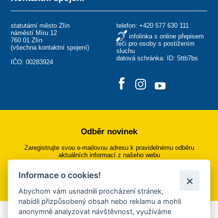
statutární město Zlín
telefon:
+420 577 630 111
náměstí Míru 12
infolinka s online přepisem
760 01 Zlín
řeči pro osoby s postižením
(
všechna kontaktní spojení
)
sluchu
datová schránka: ID: 5ttb7bs
IČO: 00283924
Odběr novinek
Zaregistrujte svou e-mailovou adresu k pravidelnému odběru
aktuálních informací z našeho webu
Informace o cookies!
Přihlásit se k odběru
Abychom vám usnadnili procházení stránek,
nabídli přizpůsobený obsah nebo reklamu a mohli
anonymně analyzovat návštěvnost, využíváme