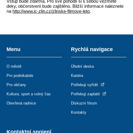
Vstup bude zdarma. Pro své pohodlí si s sebou vezměte
deky, občerstvení bude zajištěno. Bližší informace naleznete
na
http://www.ic-zlin.cz/zlinske-filmove-leto
.
Menu
Rychlá navigace
O městě
Úřední deska
Pro podnikatele
Kariéra
Pro občany
Potřebuji vyřídit
Kultura, sport a volný čas
Potřebuji zaplatit
Otevřená radnice
Diskuzní fórum
Kontakty
Kontaktní spojení