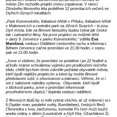
město Zlín rozhodlo projekt znovu zopakovat. V rámci
Zlínského filmového léta proběhne 12 promítacích večerů ve
čtyřech různých lokalitách.
„Park Komenského, fotbalové hřiště v Příluku, fotbalové hřiště
v Malenovicích a centrální park na Jižních Svazích – to jsou
čtyři místa, kde na filmové fanoušky budou čekat jak české
tak i zahraniční filmy. Na první projekci se můžete těšit
v úterý 9. července v parku Komenského,“
sdělila
Eva
Manišová
, vedoucí Oddělení cestovního ruchu a informací.
Během července začne promítání ve 21:30 hodin, v srpnu
pak ve 21:00 hodin.
„Jsme si vědomi, že promítání se protáhne i po 22 hodině a
ačkoliv máme schválenou výjimku pro prodloužení nočního
klidu, chtěli bychom tímto zdvořile požádat obyvatele města,
kteří bydlí nejblíže projekcím a které by mohlo filmové
představení rušit, o shovívavost a toleranci. Věříme, že si i
oni z nabízené nabídky vyberou. Obyvatele, kteří bydlí
v blízkosti parku, jsme o promítání informovali
prostřednictvím dopisů,“
doplnila vedoucí oddělení.
Z filmových titulů by si měli vybrat všichni, ať už milovníci sci-
fi (Spider man: paralelní světy, Bumblebee), českých filmů
(Teroristka s Ivou Janžurovou, komedie Po čem muži touží)
anebo rodiny s dětmi (Louskáček a čtyři říše, Úžasňákovi 2).