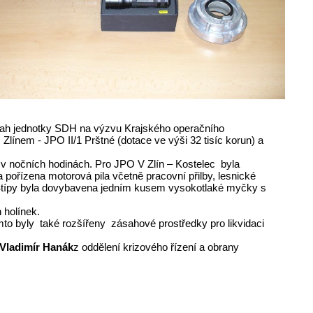
zásah jednotky SDH na výzvu Krajského operačního
línem - JPO II/1 Prštné (dotace ve výši 32 tisíc korun) a
 v nočních hodinách. Pro JPO V Zlín – Kostelec byla
ořízena motorová pila včetně pracovní přilby, lesnické
e Štípy byla dovybavena jedním kusem vysokotlaké myčky s
 holínek.
mto byly také rozšířeny zásahové prostředky pro likvidaci
Vladimír Hanák
z oddělení krizového řízení a obrany