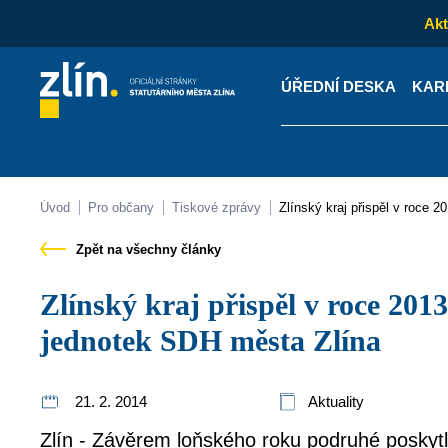
Akt
ÚŘEDNÍ DESKA
KAR
Kontakty
Úřední desk
Úvod
Pro občany
Tiskové zprávy
Zlínský kraj přispěl v roce
Zpět na všechny články
Zlínský kraj přispěl v roce 2013 podruhé na činnost
jednotek SDH města Zlína
21. 2. 2014
Aktuality
Zlín - Závěrem loňského roku podruhé poskytl 