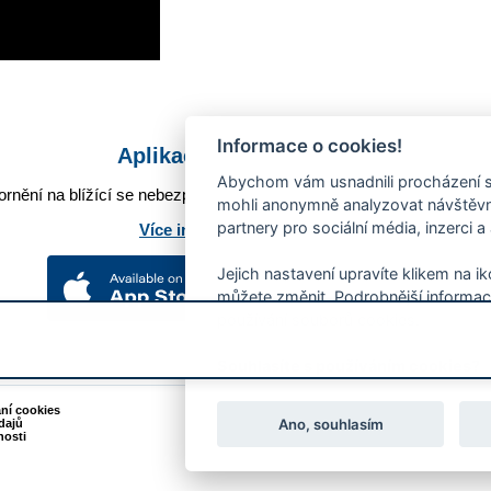
Informace o cookies!
Aplikace Mobilní rozhlas
Abychom vám usnadnili procházení s
rnění na blížící se nebezpečí, odstávky, poruchy a výpadky energií,
mohli anonymně analyzovat návštěvno
partnery pro sociální média, inzerci a
Více informací o aplikaci
Jejich nastavení upravíte klikem na i
můžete změnit. Podrobnější informac
používání souborů cookies.
Souhlasíte s používáním cookies?
ání cookies
Podněty k webovým stránkám
Ano, souhlasím
dajů
Kontakt:
webmaster@zlin.eu
nosti