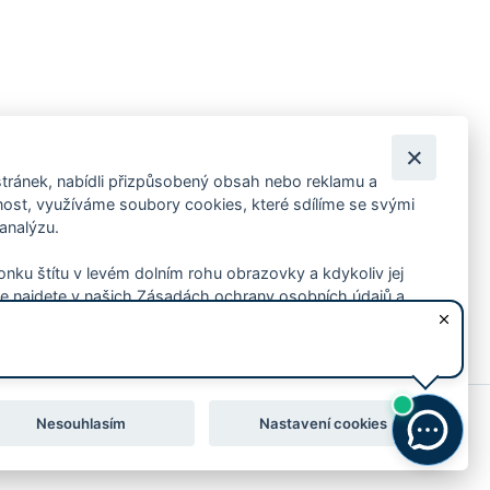
tránek, nabídli přizpůsobený obsah nebo reklamu a
 ankety, pozvánky na kulturní a sportovní akce?
st, využíváme soubory cookies, které sdílíme se svými
 analýzu.
konku štítu v levém dolním rohu obrazovky a kdykoliv jej
e najdete v našich Zásadách ochrany osobních údajů a
Nesouhlasím
Nastavení cookies