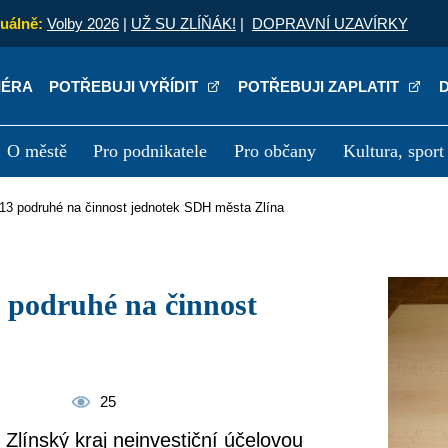
uálně:
Volby 2026
|
UŽ SU ZLÍŇÁK!
|
DOPRAVNÍ UZAVÍRKY
IÉRA
POTŘEBUJI VYŘÍDIT
POTŘEBUJI ZAPLATIT
O městě
Pro podnikatele
Pro občany
Kultura, sport
a
Kariéra
P
 2013 podruhé na činnost jednotek SDH města Zlína
25
Zlínský kraj neinvestiční účelovou