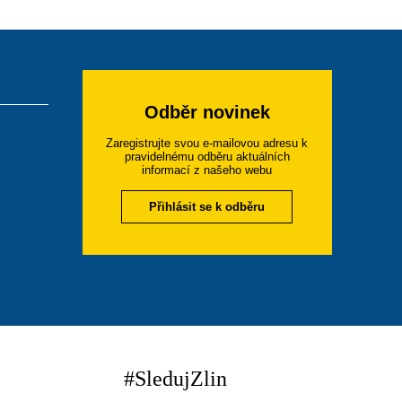
Odběr novinek
Zaregistrujte svou e-mailovou adresu k
pravidelnému odběru aktuálních
informací z našeho webu
Přihlásit se k odběru
#SledujZlin