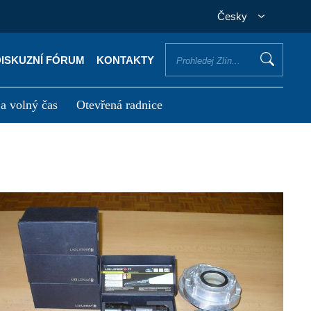
Česky
DISKUZNÍ FÓRUM
KONTAKTY
 a volný čas
Otevřená radnice
otřebuji vyřídit
Potřebuji zaplatit