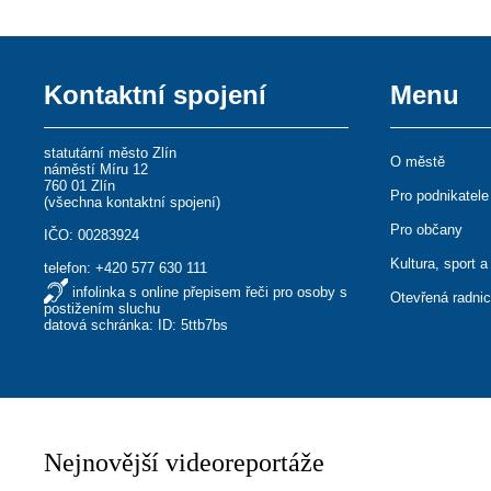
Kontaktní spojení
Menu
statutární město Zlín
O městě
náměstí Míru 12
760 01 Zlín
Pro podnikatele
(
všechna kontaktní spojení
)
Pro občany
IČO: 00283924
Kultura, sport a
telefon:
+420 577 630 111
infolinka s online přepisem řeči pro osoby s
Otevřená radni
postižením sluchu
datová schránka: ID: 5ttb7bs
Nejnovější videoreportáže