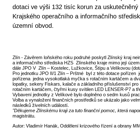
dotaci ve výši 132 tisíc korun za uskutečněn
Krajského operačního a informačního středisk
územní obvod.
Zlín - Závěrem loňského roku podruhé poskytl Zlínský kraj ne
a informačního střediska HZS Zlínského kraje mimo její územn
dále JPO V Zlín – Kostelec, Lužkovice, Štípu a Velíkovou (dot
Pro jednotku JPO II/1 Zlín – Prštné byl z této dotace poříze
pořízena jedna vysokotlaká myčka s rotačním kartáčem a dva 
lopatky, sekery Fiskars, kalače a základního příslušenství 
rotačním kartáčem, čtyřmi kusy svítilen LED LENSER-P7 a t
Vybavení jednotky z Velíkové bylo doplněno o sedm kusů praco
Volba a vynaložení finančních prostředků se ukázalo jako velm
následků živelních událostí.
"Děkujeme Zlínskému kraji za tuto finanční pomoc, která napom
magistrátu.
Autor: Vladimír Hanák, Oddělení krizového řízení a obrany M