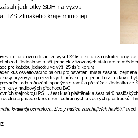
ý zásah jednotky SDH na výzvu
a HZS Zlínského kraje mimo její
investiční účelovou dotaci ve výši 132 tisíc korun za uskutečněný 
í obvod. Jednalo se o pět jednotek zřizovaných statutárním městem Z
ace pro každou jednotku ve výši 25 tisíc korun).
n jeden kus osvětlovacího balonu pro osvětlení místa zásahu zejména
kusy pryžových přejezdových můstků, pro jednotku z Lužkovic byla p
pro provádění odstraňování spadlých stromů a překážek. Jednotka z
řemi kusy hadicových přechodů B/C.
vních stejnokrojů PS II, šest kusů pláštěnek a šest párů hasičských
i účelné a přispělo k rozšíření ochranných a věcných prostředků. Tí
áhá kvalitněji ochraňovat životy našich zasahujících hasičů,"
uvedl
MZ