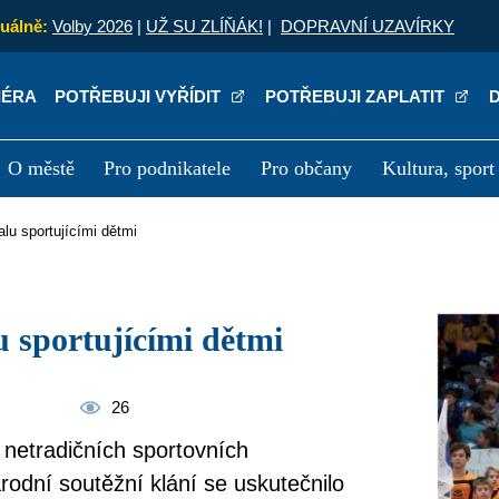
uálně:
Volby 2026
|
UŽ SU ZLÍŇÁK!
|
DOPRAVNÍ UZAVÍRKY
IÉRA
POTŘEBUJI VYŘÍDIT
POTŘEBUJI ZAPLATIT
O městě
Pro podnikatele
Pro občany
Kultura, sport
a
Kariéra
P
halu sportujícími dětmi
lu sportujícími dětmi
26
v netradičních sportovních
rodní soutěžní klání se uskutečnilo