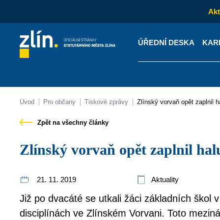
Akt
ÚŘEDNÍ DESKA
KAR
Kontakty
Úřední desk
Úvod
Pro občany
Tiskové zprávy
Zlínský vorvaň opět zaplnil 
Zpět na všechny články
Zlínský vorvaň opět zaplnil ha
21. 11. 2019
Aktuality
Již po dvacáté se utkali žáci základních škol 
disciplínách ve Zlínském Vorvani. Toto meziná