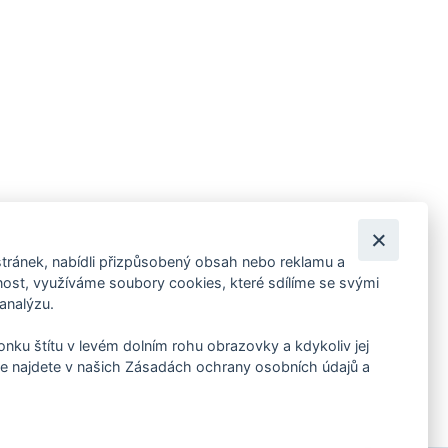
tránek, nabídli přizpůsobený obsah nebo reklamu a
 ankety, pozvánky na kulturní a sportovní akce?
st, využíváme soubory cookies, které sdílíme se svými
 analýzu.
konku štítu v levém dolním rohu obrazovky a kdykoliv jej
e najdete v našich Zásadách ochrany osobních údajů a