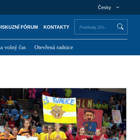
Česky
DISKUZNÍ FÓRUM
KONTAKTY
 a volný čas
Otevřená radnice
otřebuji vyřídit
Potřebuji zaplatit