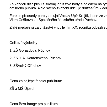
Za každou disciplínu získávají družstva body s ohledem na rych
dětského publika. A dle svého zvážení uděluje družstvům klad
Funkce předsedy poroty se ujal Václav Upír Krejčí, jeden ze z
Viera Češková ze Společného školského úřadu Púchov.
Zlaté medaile si za vítězství v jubilejním XX. ročníku odvezli
Celkové výsledky:
1. ZŠ Gorazdova, Púchov
2. ZŠ J. A. Komenského, Púchov
3. ZŠVelký Ořechov
Cena za nejlépe fandící publikum:
ZŠ a MŠ Újezd
Cena Best Image pro publikum