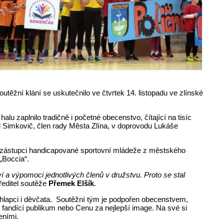
outěžní klání se uskutečnilo ve čtvrtek 14. listopadu ve zlínské
u zaplnilo tradičně i početné obecenstvo, čítající na tisíc
l Simkovič, člen rady Města Zlína, v doprovodu Lukáše
 se zástupci handicapované sportovní mládeže z městského
m „Boccia“.
ví a výpomoci jednotlivých členů v družstvu. Proto se stal
ředitel soutěže
Přemek Elšík
.
chlapci i děvčata. Soutěžní tým je podpořen obecenstvem,
e fandící publikum nebo Cenu za nejlepší image. Na své si
eními.