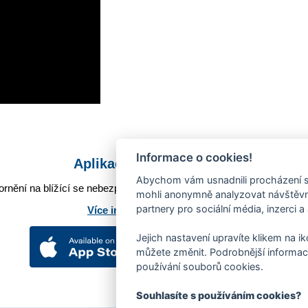
Informace o cookies!
Aplikace Mobilní rozhlas
Abychom vám usnadnili procházení s
rnění na blížící se nebezpečí, odstávky, poruchy a výpadky energií,
mohli anonymně analyzovat návštěvno
partnery pro sociální média, inzerci a
Více informací o aplikaci
Jejich nastavení upravíte klikem na i
můžete změnit. Podrobnější informac
používání souborů cookies.
Souhlasíte s používáním cookies?