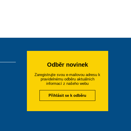
Odběr novinek
Zaregistrujte svou e-mailovou adresu k
pravidelnému odběru aktuálních
informací z našeho webu
Přihlásit se k odběru