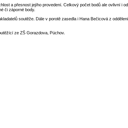
lost a přesnost jejího provedení. Celkový počet bodů ale ovlivní i o
né či záporné body.
akladatelů soutěže. Dále v porotě zasedla i Hana Bečicová z oddělení
 soutěžící ze ZŠ Gorazdova, Púchov.