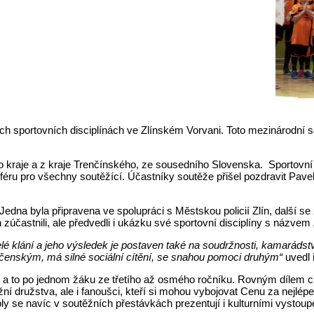
ních sportovních disciplínách ve Zlínském Vorvani. Toto mezinárodní s
 kraje a z kraje Trenčínského, ze sousedního Slovenska. Sportovní hal
éru pro všechny soutěžící. Účastníky soutěže přišel pozdravit Pave
. Jedna byla připravena ve spolupráci s Městskou policií Zlín, další
 zúčastnili, ale předvedli i ukázku své sportovní disciplíny s názve
Celé klání a jeho výsledek je postaven také na soudržnosti, kamarádst
enským, má silné sociální cítění, se snahou pomoci druhým“
uvedl 
ů, a to po jednom žáku ze třetího až osmého ročníku. Rovným dílem 
žní družstva, ale i fanoušci, kteří si mohou vybojovat Cenu za nejlép
Školy se navíc v soutěžních přestávkách prezentují i kulturními vystoup