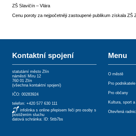
ZŠ Slavičín – Vlára
Cenu poroty za nejpočetněji zastoupené publikum získala ZŠ Z
Kontaktní spojení
Menu
statutární město Zlín
O městě
náměstí Míru 12
760 01 Zlín
Pro podnikatele
(
všechna kontaktní spojení
)
Pro občany
IČO: 00283924
Kultura, sport a
telefon:
+420 577 630 111
infolinka s online přepisem řeči pro osoby s
Otevřená radni
postižením sluchu
datová schránka: ID: 5ttb7bs