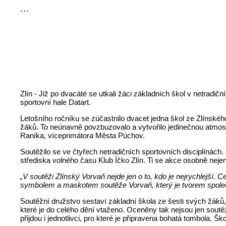
...
Zlín - Již po dvacáté se utkali žáci základních škol v netradič
sportovní hale Datart.
Letošního ročníku se zúčastnilo dvacet jedna škol ze Zlínského
žáků. To neúnavně povzbuzovalo a vytvořilo jedinečnou atmosf
Raníka, víceprimátora Města Púchov.
Soutěžilo se ve čtyřech netradičních sportovních disciplínách
střediska volného času Klub Íčko Zlín. Ti se akce osobně nejen
„V soutěži Zlínský Vorvaň nejde jen o to, kdo je nejrychlejší. 
symbolem a maskotem soutěže Vorvaň, který je tvorem společ
Soutěžní družstvo sestaví základní škola ze šesti svých žák
které je do celého dění vtaženo. Oceněny tak nejsou jen soutě
přijdou i jednotlivci, pro které je připravena bohatá tombola. 