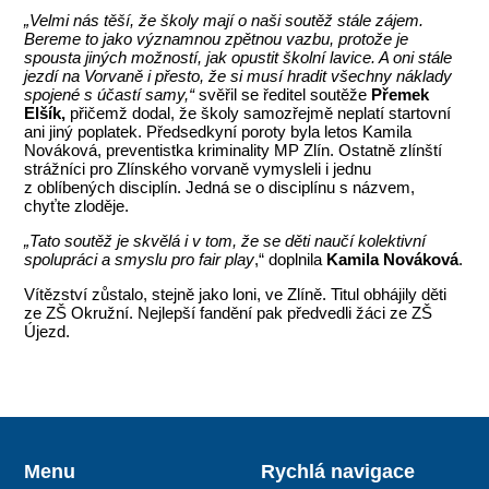
„Velmi nás těší, že školy mají o naši soutěž stále zájem.
Bereme to jako významnou zpětnou vazbu, protože je
spousta jiných možností, jak opustit školní lavice. A oni stále
jezdí na Vorvaně i přesto, že si musí hradit všechny náklady
spojené s účastí samy,“
svěřil se ředitel soutěže
Přemek
Elšík,
přičemž dodal, že školy samozřejmě neplatí startovní
ani jiný poplatek. Předsedkyní poroty byla letos Kamila
Nováková, preventistka kriminality MP Zlín. Ostatně zlínští
strážníci pro Zlínského vorvaně vymysleli i jednu
z oblíbených disciplín. Jedná se o disciplínu s názvem,
chyťte zloděje.
„Tato soutěž je skvělá i v tom, že se děti naučí kolektivní
spolupráci a smyslu pro fair play
,“ doplnila
Kamila Nováková
.
Vítězství zůstalo, stejně jako loni, ve Zlíně. Titul obhájily děti
ze ZŠ Okružní. Nejlepší fandění pak předvedli žáci ze ZŠ
Újezd.
Menu
Rychlá navigace