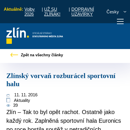
Aktuálně:
Volby
|
UŽ SU
|
DOPRAVNÍ
Česky
2026
ZLÍŇÁK!
UZAVÍRKY
ro občany
Tiskové zprávy
Zlínský vorvaň rozburácel sportovní halu
Zpět na všechny články
otřebuji vyřídit
Potřebuji zaplatit
Diskuzní fór
Zlínský vorvaň rozburácel sportovní
halu
11. 11. 2016
Aktuality
39
Zlín – Tak to byl opět rachot. Ostatně jako
každý rok. Zaplněná sportovní hala Euronics
po roce hostila soutěž v netradičních