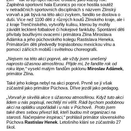
Zaplněná sportovní hala Euronics po roce hostila soutěž
v netradičních sportovních disciplínách s názvem Zlínský
vorvaň a jak bývá na této akci zvykem, fandilo se doslova o
duši. Více než 1100 dětí z různých koutů Zlínského kraje, ale i
z kraje Trenčínského, vytvořily kulisu, kterou by mohly
závidět leckteré fotbalové či hokejové fankluby. Spontánní děti
přivítaly bouřlivými ovacemi i primátora Zlína Miroslava
Adámka a jeho púchovského kolegu Rastislava Heneka.
Primátorům děti předvedly trojnásobnou mexickou vlnu a
pomocí zářících mobilů i světelnou choreografii.
„Nejsem na této akci poprvé, ale vždy jsem unešený
naprosto úžasnou atmosférou. Přijde mi, že fandíte rok od
roku lépe,“
vysekl malým fandům poklonu
Miroslav Adámek
,
primátor Zlína.
Také jeho kolega nebyl na akci poprvé. Prvně se jí však
zúčastnil jako primátor Púchova. Dříve jezdil jako pedagog.
„Vorvaň je skvělá akce s úžasnou atmosférou. Když tuto akci
lidem u nás popisuji, nechtějí mi věřit. Rádi bychom podobnou
akci na oplátku uspořádali i u nás v Púchově. Proto jsem
také dnes sebou přivezl lidi, kteří budou mít organizaci na
starosti. Načerpáme inspiraci,“
prohlásil primátor slovenského
Púchova
Rastislav Henek
. Letošního klání se zúčastnilo 27
škol.