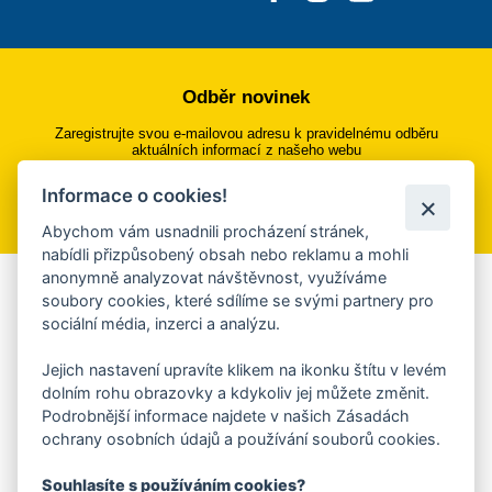
Odběr novinek
Zaregistrujte svou e-mailovou adresu k pravidelnému odběru
aktuálních informací z našeho webu
Informace o cookies!
Přihlásit se k odběru
Abychom vám usnadnili procházení stránek,
nabídli přizpůsobený obsah nebo reklamu a mohli
anonymně analyzovat návštěvnost, využíváme
Aplikace Mobilní rozhlas
soubory cookies, které sdílíme se svými partnery pro
sociální média, inzerci a analýzu.
Chcete dostávat do svého mobilu či mailu upozornění na
blížící se nebezpečí, odstávky, poruchy a výpadky energií,
Jejich nastavení upravíte klikem na ikonku štítu v levém
ankety, pozvánky na kulturní a sportovní akce?
dolním rohu obrazovky a kdykoliv jej můžete změnit.
Více informací o aplikaci
Podrobnější informace najdete v našich Zásadách
ochrany osobních údajů a používání souborů cookies.
Souhlasíte s používáním cookies?