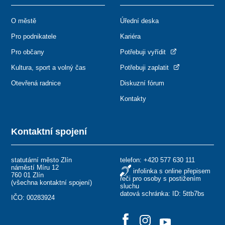
O městě
Úřední deska
Pro podnikatele
Kariéra
Pro občany
Potřebuji vyřídit
Kultura, sport a volný čas
Potřebuji zaplatit
Otevřená radnice
Diskuzní fórum
Kontakty
Kontaktní spojení
statutární město Zlín
telefon:
+420 577 630 111
náměstí Míru 12
infolinka s online přepisem
760 01 Zlín
řeči pro osoby s postižením
(
všechna kontaktní spojení
)
sluchu
datová schránka: ID: 5ttb7bs
IČO: 00283924