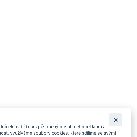
tránek, nabídli přizpůsobený obsah nebo reklamu a
 ankety, pozvánky na kulturní a sportovní akce?
st, využíváme soubory cookies, které sdílíme se svými