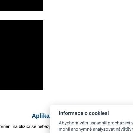
Informace o cookies!
Aplikace Mobilní rozhlas
Abychom vám usnadnili procházení s
rnění na blížící se nebezpečí, odstávky, poruchy a výpadky energií,
mohli anonymně analyzovat návštěvno