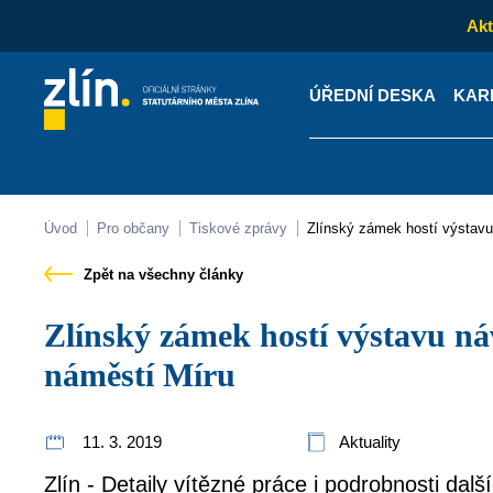
Akt
ÚŘEDNÍ DESKA
KAR
Kontakty
Úřední desk
Úvod
Pro občany
Tiskové zprávy
Zlínský zámek hostí výstav
Zpět na všechny články
Zlínský zámek hostí výstavu návrhů na proměnu
náměstí Míru
11. 3. 2019
Aktuality
Zlín - Detaily vítězné práce i podrobnosti dal