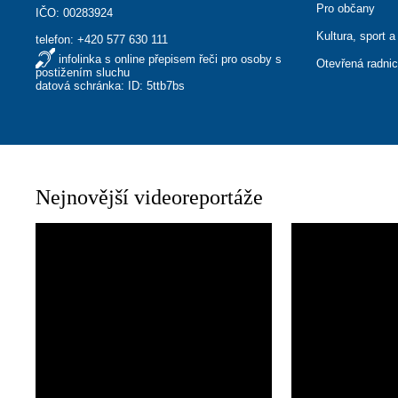
Pro občany
IČO: 00283924
Kultura, sport a
telefon:
+420 577 630 111
infolinka s online přepisem řeči pro osoby s
Otevřená radni
postižením sluchu
datová schránka: ID: 5ttb7bs
Nejnovější videoreportáže