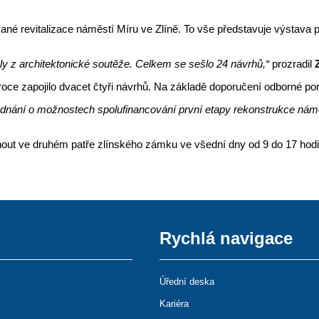
ované revitalizace náměstí Míru ve Zlíně. To vše představuje výstava 
y z architektonické soutěže. Celkem se sešlo 24 návrhů,“
prozradil
 zapojilo dvacet čtyři návrhů. Na základě doporučení odborné poroty z
ednání o možnostech spolufinancování první etapy rekonstrukce nám
out ve druhém patře zlínského zámku ve všední dny od 9 do 17 hodin
Rychlá navigace
Úřední deska
Kariéra