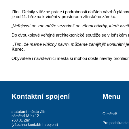
Zlín - Detaily vítězné práce i podrobnosti dalších návrhů plán
je od 11. března k vidění v prostorách zlínského zámku.
„Veřejnost se zde může seznámit se všemi návrhy, které vzešl
Do dvoukolové veřejné architektonické soutěže se v loňském roce
„Tím, že máme vítězný návrh, můžeme zahájit již konkrétní j
Korec
.
Obyvatelé i návštěvníci města si mohou došlé návrhy prohlédn
Kontaktní spojení
Menu
statutární město Zlín
O městě
náměstí Míru 12
760 01 Zlín
Pro podnikatele
(
všechna kontaktní spojení
)