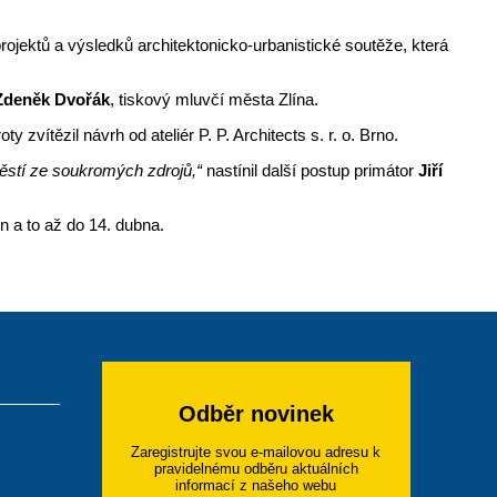
projektů a výsledků architektonicko-urbanistické soutěže, která
Zdeněk Dvořák
, tiskový mluvčí města Zlína.
vítězil návrh od ateliér P. P. Architects s. r. o. Brno.
ěstí ze soukromých zdrojů,“
nastínil další postup primátor
Jiří
 a to až do 14. dubna.
Odběr novinek
Zaregistrujte svou e-mailovou adresu k
pravidelnému odběru aktuálních
informací z našeho webu