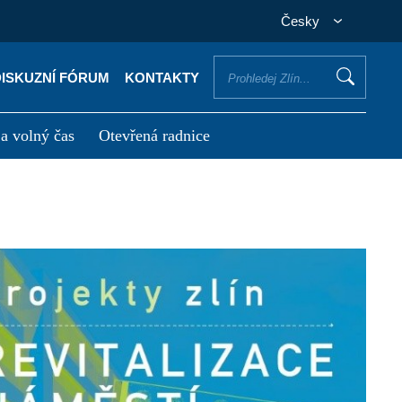
Česky
DISKUZNÍ FÓRUM
KONTAKTY
 a volný čas
Otevřená radnice
otřebuji vyřídit
Potřebuji zaplatit