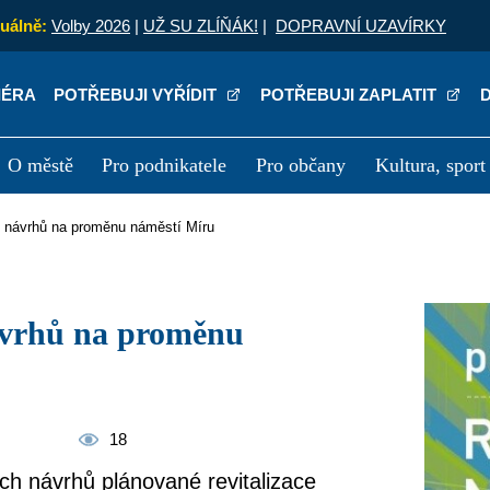
uálně:
Volby 2026
|
UŽ SU ZLÍŇÁK!
|
DOPRAVNÍ UZAVÍRKY
IÉRA
POTŘEBUJI VYŘÍDIT
POTŘEBUJI ZAPLATIT
O městě
Pro podnikatele
Pro občany
Kultura, sport
a
Kariéra
P
u návrhů na proměnu náměstí Míru
18
ších návrhů plánované revitalizace