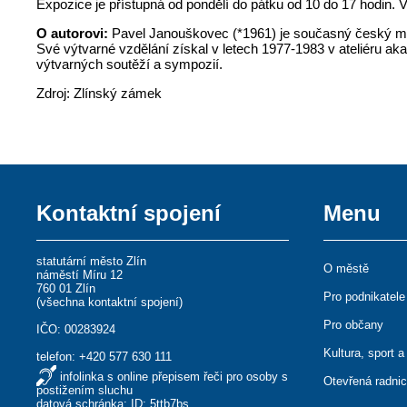
Expozice je přístupná od pondělí do pátku od 10 do 17 hodin. 
O autorovi:
Pavel Janouškovec (*1961) je současný český malíř
Své výtvarné vzdělání získal v letech 1977-1983 v ateliéru a
výtvarných soutěží a sympozií.
Zdroj: Zlínský zámek
Kontaktní spojení
Menu
statutární město Zlín
O městě
náměstí Míru 12
760 01 Zlín
Pro podnikatele
(
všechna kontaktní spojení
)
Pro občany
IČO: 00283924
Kultura, sport a
telefon:
+420 577 630 111
infolinka s online přepisem řeči pro osoby s
Otevřená radni
postižením sluchu
datová schránka: ID: 5ttb7bs