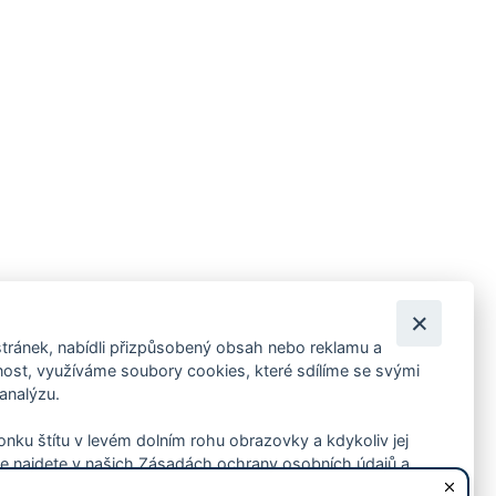
tránek, nabídli přizpůsobený obsah nebo reklamu a
 ankety, pozvánky na kulturní a sportovní akce?
st, využíváme soubory cookies, které sdílíme se svými
 analýzu.
konku štítu v levém dolním rohu obrazovky a kdykoliv jej
e najdete v našich Zásadách ochrany osobních údajů a