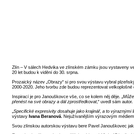
Zlín – V sálech Hedvika ve zlínském zámku jsou vystaveny ve
20 let budou k vidění do 30. srpna.
Prozaický název „Obrazy“ si pro svou výstavu vybral plzeňský 
2000-2020. Jeho tvorbu zde budou reprezentovat velkoplošné di
Inspirací je pro Janouškovce vše, co se kolem něj děje. „
Může 
přenést na své obrazy a dál zprostředkovat
,“ uvedl sám autor.
„
Specifické expresivity dosahuje jako krajinář, a to výraznými
výstavy
Ivana Beranová
. Nejužívanějším výrazovým médiem aut
Svou zlínskou autorskou výstavu bere Pavel Janouškovec ja