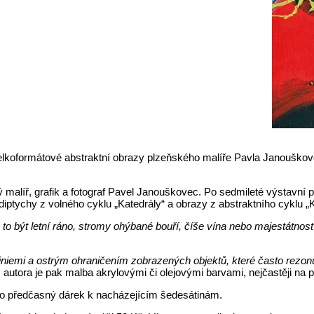
lkoformátové abstraktní obrazy plzeňského malíře Pavla Janouškovce
malíř, grafik a fotograf Pavel Janouškovec. Po sedmileté výstavní p
ptychy z volného cyklu „Katedrály“ a obrazy z abstraktního cyklu „K
to být letní ráno, stromy ohýbané bouří, číše vína nebo majestátnos
 liniemi a ostrým ohraničením zobrazených objektů, které často rezon
ora je pak malba akrylovými či olejovými barvami, nejčastěji na plát
ko předčasný dárek k nacházejícím šedesátinám.