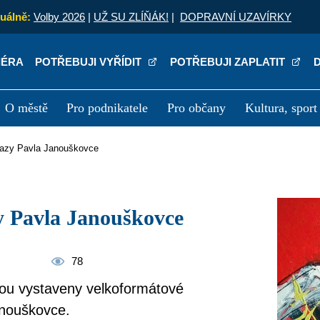
uálně:
Volby 2026
|
UŽ SU ZLÍŇÁK!
|
DOPRAVNÍ UZAVÍRKY
IÉRA
POTŘEBUJI VYŘÍDIT
POTŘEBUJI ZAPLATIT
O městě
Pro podnikatele
Pro občany
Kultura, sport
a
Kariéra
P
brazy Pavla Janouškovce
zy Pavla Janouškovce
78
sou vystaveny velkoformátové
anouškovce.