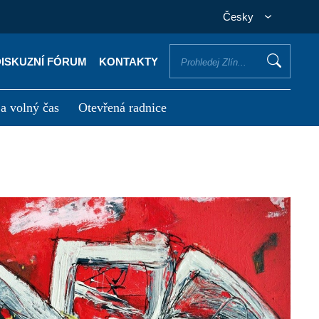
Česky
DISKUZNÍ FÓRUM
KONTAKTY
 a volný čas
Otevřená radnice
otřebuji vyřídit
Potřebuji zaplatit