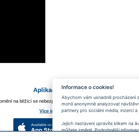
Informace o cookies!
Aplikace Mobilní rozhlas
Abychom vám usnadnili procházení s
rnění na blížící se nebezpečí, odstávky, poruchy a výpadky energií,
mohli anonymně analyzovat návštěvno
partnery pro sociální média, inzerci a
Více informací o aplikaci
Jejich nastavení upravíte klikem na i
můžete změnit. Podrobnější informac
používání souborů cookies.