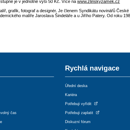
Vstupné je v jednotné výši 50 Kč. Více na
www.zlinskyzamek.cz
, grafik, fotograf a designér. Je členem Syndikátu novinářů České rep
kademického malíře Jaroslava Šindeláře a u Jiřího Patery. Od roku 1
Rychlá navigace
Úřední deska
Kariéra
Potřebuji vyřídit
 volný čas
Potřebuji zaplatit
ce
Diskuzní fórum