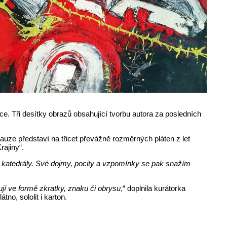
. Tři desítky obrazů obsahující tvorbu autora za posledních
auze představí na třicet převážně rozměrných pláten z let
rajiny“.
t katedrály. Své dojmy, pocity a vzpomínky se pak snažím
ují ve formě zkratky, znaku či obrysu
,“ doplnila kurátorka
no, sololit i karton.