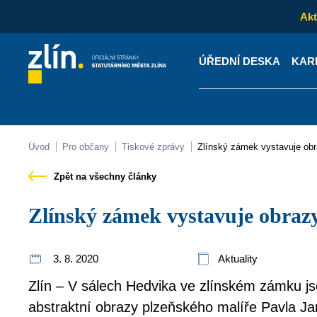
Akt
ÚŘEDNÍ DESKA
KAR
Kontakty
Úřední desk
Úvod
Pro občany
Tiskové zprávy
Zlínský zámek vystavuje o
Zpět na všechny články
Zlínský zámek vystavuje obra
3. 8. 2020
Aktuality
Zlín – V sálech Hedvika ve zlínském zámku j
abstraktní obrazy plzeňského malíře Pavla J