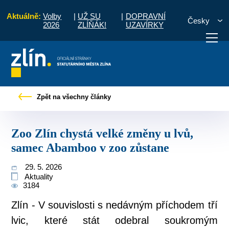
Aktuálně:
Volby
|
UŽ SU
|
DOPRAVNÍ
Česky
2026
ZLÍŇÁK!
UZAVÍRKY
y
Zoo Zlín chystá velké změny u lvů, samec Abamboo v zoo zůstane
Zpět na všechny články
otřebuji vyřídit
Potřebuji zaplatit
Diskuzní fór
Zoo Zlín chystá velké změny u lvů,
samec Abamboo v zoo zůstane
29. 5. 2026
Aktuality
3184
Zlín - V souvislosti s nedávným příchodem tří
lvic, které stát odebral soukromým