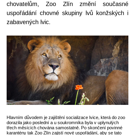
chovatelům, Zoo Zlín změní současné
uspořádání chovné skupiny lvů konžských i
zabavených lvic.
Hlavním důvodem je zajištění socializace lvice, která do zoo
dorazila jako poslední a u soukromníka byla v uplynulých
třech měsících chována samostatně. Po skončení povinné
karantény tak Zoo Zlín zajistí nové uspořádání, aby se tato