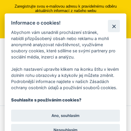
Zaregistrujte svou e-mailovou adresu k pravidelnému odběru
aktuálních informací z našeho webu
Informace o cookies!
Přihlásit se k odběru
Abychom vám usnadnili procházení stránek,
nabídli přizpůsobený obsah nebo reklamu a mohli
anonymně analyzovat návštěvnost, využíváme
Aplikace Mobilní rozhlas
soubory cookies, které sdílíme se svými partnery pro
sociální média, inzerci a analýzu.
Chcete dostávat do svého mobilu či mailu upozornění na
blížící se nebezpečí, odstávky, poruchy a výpadky energií,
Jejich nastavení upravíte klikem na ikonku štítu v levém
ankety, pozvánky na kulturní a sportovní akce?
dolním rohu obrazovky a kdykoliv jej můžete změnit.
Více informací o aplikaci
Podrobnější informace najdete v našich Zásadách
ochrany osobních údajů a používání souborů cookies.
Souhlasíte s používáním cookies?
© 2026 Magistrát města Zlína
Prohlášení o používání cookies
Ano, souhlasím
všechna práva vyhrazena
Ochrana osobních údajů
Prohlášení o přístupnosti
Podněty k webovým stránkám
Kontakt:
webmaster@zlin.eu
Nesouhlasím