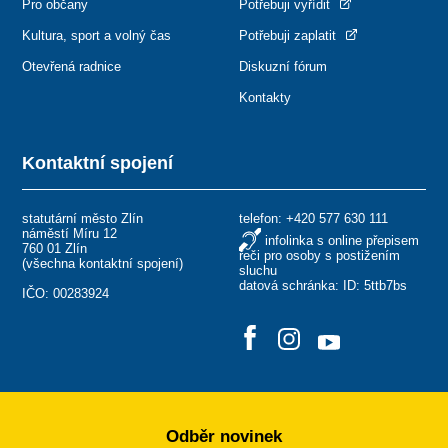
Pro občany
Potřebuji vyřídit
Kultura, sport a volný čas
Potřebuji zaplatit
Otevřená radnice
Diskuzní fórum
Kontakty
Kontaktní spojení
statutární město Zlín
telefon:
+420 577 630 111
náměstí Míru 12
infolinka s online přepisem
760 01 Zlín
řeči pro osoby s postižením
(
všechna kontaktní spojení
)
sluchu
datová schránka: ID: 5ttb7bs
IČO: 00283924
Odběr novinek