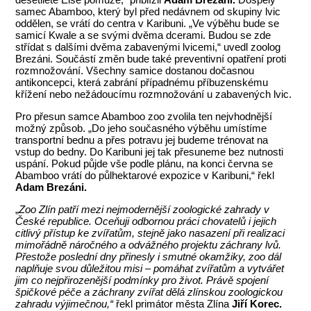
samec Abamboo, který byl před nedávnem od skupiny lvic
oddělen, se vrátí do centra v Karibuni. „Ve výběhu bude se
samicí Kwale a se svými dvěma dcerami. Budou se zde
střídat s dalšími dvěma zabavenými lvicemi,“ uvedl zoolog
Brezáni. Součástí změn bude také preventivní opatření proti
rozmnožování. Všechny samice dostanou dočasnou
antikoncepci, která zabrání případnému příbuzenskému
křížení nebo nežádoucímu rozmnožování u zabavených lvic.
Pro přesun samce Abamboo zoo zvolila ten nejvhodnější
možný způsob. „Do jeho současného výběhu umístíme
transportní bednu a přes potravu jej budeme trénovat na
vstup do bedny. Do Karibuni jej tak přesuneme bez nutnosti
uspání. Pokud půjde vše podle plánu, na konci června se
Abamboo vrátí do půlhektarové expozice v Karibuni,“ řekl
Adam Brezáni.
„
Zoo Zlín patří mezi nejmodernější zoologické zahrady v
České republice. Oceňuji odbornou práci chovatelů i jejich
citlivý přístup ke zvířatům, stejně jako nasazení při realizaci
mimořádně náročného a odvážného projektu záchrany lvů.
Přestože poslední dny přinesly i smutné okamžiky, zoo dál
naplňuje svou důležitou misi – pomáhat zvířatům a vytvářet
jim co nejpřirozenější podmínky pro život. Právě spojení
špičkové péče a záchrany zvířat dělá zlínskou zoologickou
zahradu výjimečnou,“
řekl primátor města Zlína
Jiří Korec.