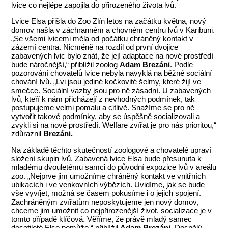
lvice co nejlépe zapojila do přirozeného života lvů.
Lvice Elsa přišla do Zoo Zlín letos na začátku května, nový
domov našla v záchranném a chovném centru lvů v Karibuni.
„Se všemi lvicemi měla od počátku chráněný kontakt v
zázemí centra. Nicméně na rozdíl od první dvojice
zabavených lvic bylo znát, že její adaptace na nové prostředí
bude náročnější,“ přiblížil zoolog
Adam Brezáni
. Podle
pozorování chovatelů lvice nebyla navyklá na běžné sociální
chování lvů. „Lvi jsou jediné kočkovité šelmy, které žijí ve
smečce. Sociální vazby jsou pro ně zásadní. U zabavených
lvů, kteří k nám přicházejí z nevhodných podmínek, tak
postupujeme velmi pomalu a citlivě. Snažíme se pro ně
vytvořit takové podmínky, aby se úspěšně socializovali a
zvykli si na nové prostředí. Welfare zvířat je pro nás prioritou,“
zdůraznil
Brezáni.
Na základě těchto skutečností zoologové a chovatelé upraví
složení skupin lvů. Zabavená lvice Elsa bude přesunuta k
mladému dvouletému samci do původní expozice lvů v areálu
zoo. „Nejprve jim umožníme chráněný kontakt ve vnitřních
ubikacích i ve venkovních výbězích. Uvidíme, jak se bude
vše vyvíjet, možná se časem pokusíme i o jejich spojení.
Zachráněným zvířatům neposkytujeme jen nový domov,
chceme jim umožnit co nejpřirozenější život, socializace je v
tomto případě klíčová. Věříme, že právě mladý samec
desetileté Else pomůže,“ přiblížil
Adam Brezáni.
Dospělý