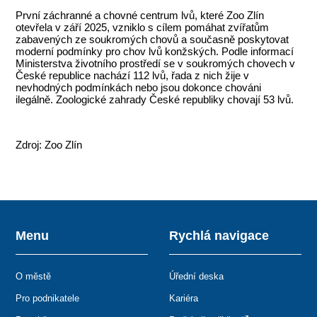
První záchranné a chovné centrum lvů, které Zoo Zlín
otevřela v září 2025, vzniklo s cílem pomáhat zvířatům
zabavených ze soukromých chovů a současně poskytovat
moderní podmínky pro chov lvů konžských. Podle informací
Ministerstva životního prostředí se v soukromých chovech v
České republice nachází 112 lvů, řada z nich žije v
nevhodných podmínkách nebo jsou dokonce chováni
ilegálně. Zoologické zahrady České republiky chovají 53 lvů.
Zdroj: Zoo Zlín
Menu
Rychlá navigace
O městě
Úřední deska
Pro podnikatele
Kariéra