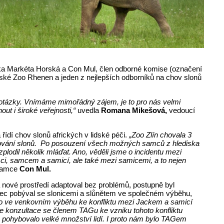
ložka Markéta Horská a Con Mul, člen odborné komise (označení
mské Zoo Rhenen a jeden z nejlepších odborníků na chov slonů
 otázky. Vnímáme mimořádný zájem, je to pro nás velmi
t i široké veřejnosti,“
uvedla
Romana Mikešová,
vedoucí
ídí chov slonů afrických v lidské péči.
„Zoo Zlín chovala 3
ožování slonů. Po posouzení všech možných samců z hlediska
odil několik mláďat. Ano, věděli jsme o incidentu mezi
i, samcem a samicí, ale také mezi samicemi, a to nejen
 samce
Con Mul.
nové prostředí adaptoval bez problémů, postupně byl
amec pobýval se slonicemi a slůnětem ve společném výběhu,
šlo ve venkovním výběhu ke konfliktu mezi Jackem a samicí
dle konzultace se členem TAGu ke vzniku tohoto konfliktu
ou pohybovalo velké množství lidí. I proto nám bylo TAGem