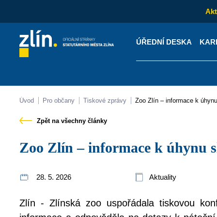
Akt
ÚŘEDNÍ DESKA
KAR
Kontakty
Úřední desk
Úvod
Pro občany
Tiskové zprávy
Zoo Zlín – informace k úhyn
Zpět na všechny články
Zoo Zlín – informace k úhynu s
28. 5. 2026
Aktuality
Zlín - Zlínská zoo uspořádala tiskovou kon