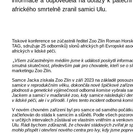
informace a odpověděla na dotazy k páteční
afrického smrtelně zranil samici Ulu.
Tiskové konference se zúčastnili ředitel Zoo Zlín Roman Hors
TAG, sdružuje 25 odborníků) slonů afrických při Evropské aso
afrických v lidské péči.
„Všem zúčastněným médiím jsme k události poskytli informac
smutná skutečnost, především pak pro chovatele, kteří se o s
marketingu Zoo Zlín.
Samce Jacka získala Zoo Zlín v září 2023 na základě posouzení
samice v reprodukčním věku, dokončila nové špičkové zaříze
plodnosti a genetické výjimečnosti odborná komise vybrala sa
Jackem a samicí v maďarské zoo, kdy samice následující den
v lidské péči, ale i v přírodě. I přes tento incident odborná k
V novém chovném zařízení byl pro samce od samého počátku př
začleňován do stáda k samicím a slůněti. Podle všech pozoro
v určitých intervalech zůstával ve vlastním vnitřním a venkov
Ulu. Rádi bychom zdůraznili, že chování stádových zvířat je s
mohlo přispět i otevření nového centra pro lvy, kdy jsme popr