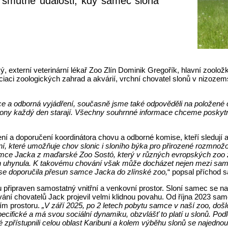
 smutné události, kdy samec slona
ký, externí veterinární lékař Zoo Zlín Dominik Gregořík, hlavní zoo
ciaci zoologických zahrad a akvárií, vrchní chovatel slonů v nizoze
e a odborná vyjádření, současně jsme také odpověděli na položené
lony každý den starají. Všechny souhrnné informace chceme poskytnou
 a doporučení koordinátora chovu a odborné komise, kteří sledují a ř
ní, které umožňuje chov slonic i sloního býka pro přirozené rozmn
mce Jacka z maďarské Zoo Sostó, který v různých evropských zoo zpl
 uhynula. K takovému chování však může docházet nejen mezi samc
omise doporučila přesun samce Jacka do zlínské zoo,
“ popsal příchod
ipraven samostatný vnitřní a venkovní prostor. Sloní samec se na 
vání chovatelů Jack projevil velmi klidnou povahu. Od října 2023 s
ním prostoru.
„V září 2025, po 2 letech pobytu samce v naší zoo, do
pecifické a má svou sociální dynamiku, obzvlášť to platí u slonů. Po
vé zpřístupnili celou oblast Karibuni a kolem výběhu slonů se najedn