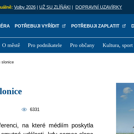
uálně:
Volby 2026
|
UŽ SU ZLÍŇÁK!
|
DOPRAVNÍ UZAVÍRKY
IÉRA
POTŘEBUJI VYŘÍDIT
POTŘEBUJI ZAPLATIT
O městě
Pro podnikatele
Pro občany
Kultura, sport
a
Kariéra
P
u slonice
lonice
6331
ferenci, na které médiím poskytla