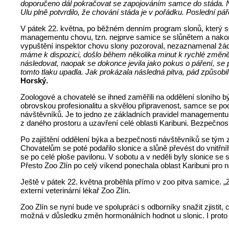
doporučeno dál pokračovat se zapojováním samce do stáda. N
Ulu plně potvrdilo, že chování stáda je v pořádku. Poslední p
V pátek 22. května, po běžném denním program slonů, který se 
managementu chovu, tzn. nejprve samice se slůnětem a nakone
vypuštění inspektor chovu slony pozoroval, nezaznamenal žá
máme k dispozici, došlo během několika minut k rychlé změně
následovat, naopak se dokonce jevila jako pokus o páření, se 
tomto tlaku upadla. Jak prokázala následná pitva, pád způsobil
Horský.
Zoologové a chovatelé se ihned zaměřili na oddělení sloního býk
obrovskou profesionalitu a skvělou připravenost, samce se pod
návštěvníků. Je to jedno ze základních pravidel managementu c
z daného prostoru a uzavření celé oblasti Karibuni. Bezpečnos
Po zajištění oddělení býka a bezpečnosti návštěvníků se tým z
Chovatelům se poté podařilo slonice a slůně převést do vnitř
se po celé ploše pavilonu. V sobotu a v neděli byly slonice se
Přesto Zoo Zlín po celý víkend ponechala oblast Karibuni pro n
Ještě v pátek 22. května proběhla přímo v zoo pitva samice. „Zj
externí veterinární lékař Zoo Zlín.
Zoo Zlín se nyní bude ve spolupráci s odborníky snažit zjist
možná v důsledku změn hormonálních hodnot u slonic. I proto 