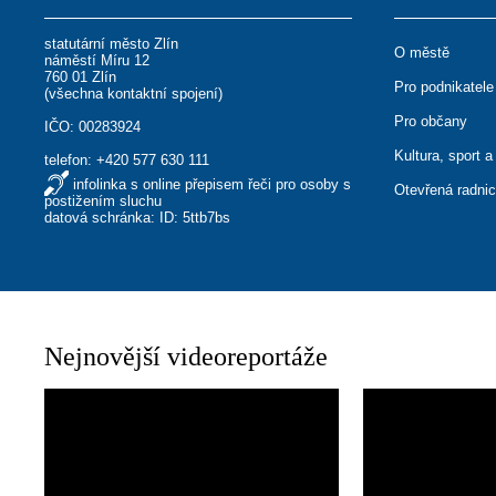
statutární město Zlín
O městě
náměstí Míru 12
760 01 Zlín
Pro podnikatele
(
všechna kontaktní spojení
)
Pro občany
IČO: 00283924
Kultura, sport a
telefon:
+420 577 630 111
infolinka s online přepisem řeči pro osoby s
Otevřená radni
postižením sluchu
datová schránka: ID: 5ttb7bs
Nejnovější videoreportáže