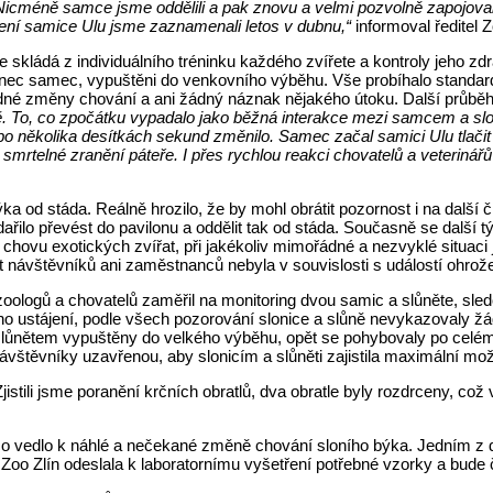
icméně samce jsme oddělili a pak znovu a velmi pozvolně zapojoval
áření samice Ulu jsme zaznamenali letos v dubnu,“
informoval ředitel 
skládá z individuálního tréninku každého zvířete a kontroly jeho zdr
c samec, vypuštěni do venkovního výběhu. Vše probíhalo standardně
dné změny chování a ani žádný náznak nějakého útoku. Další průbě
. To, co zpočátku vypadalo jako běžná interakce mezi samcem a slo
po několika desítkách sekund změnilo. Samec začal samici Ulu tlačit
 smrtelné zranění páteře. I přes rychlou reakci chovatelů a veterinářů
a od stáda. Reálně hrozilo, že by mohl obrátit pozornost i na další čl
ařilo převést do pavilonu a oddělit tak od stáda. Současně se další
hovu exotických zvířat, při jakékoliv mimořádné a nezvyklé situaci j
t návštěvníků ani zaměstnanců nebyla v souvislosti s událostí ohrož
oologů a chovatelů zaměřil na monitoring dvou samic a slůněte, sled
ního ustájení, podle všech pozorování slonice a slůně nevykazovaly 
 slůnětem vypuštěny do velkého výběhu, opět se pohybovaly po celém p
ávštěvníky uzavřenou, aby slonicím a slůněti zajistila maximální mož
istili jsme poranění krčních obratlů, dva obratle byly rozdrceny, což 
it, co vedlo k náhlé a nečekané změně chování sloního býka. Jedním 
Zoo Zlín odeslala k laboratornímu vyšetření potřebné vzorky a bude 