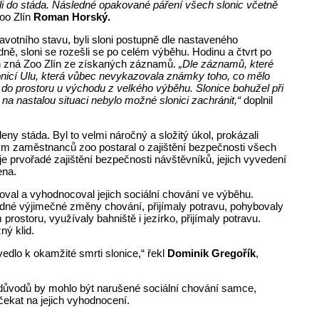
i do stáda. Následné opakované páření všech slonic včetně
Zoo Zlín
Roman Horský.
avotního stavu, byli sloni postupně dle nastaveného
, sloni se rozešli se po celém výběhu. Hodinu a čtvrt po
h zná Zoo Zlín ze získaných záznamů.
„Dle záznamů, které
nicí Ulu, která vůbec nevykazovala známky toho, co mělo
 do prostoru u východu z velkého výběhu. Slonice bohužel při
 na nastalou situaci nebylo možné slonici zachránit,“
doplnil
eny stáda. Byl to velmi náročný a složitý úkol, prokázali
 tým zaměstnanců zoo postaral o zajištění bezpečnosti všech
e prvořadé zajištění bezpečnosti návštěvníků, jejich vyvedení
ena.
oval a vyhodnocoval jejich sociální chování ve výběhu.
žádné výjimečné změny chování, přijímaly potravu, pohybovaly
rostoru, využívaly bahniště i jezírko, přijímaly potravu.
ný klid.
vedlo k okamžité smrti slonice,“ řekl
Dominik Gregořík
,
z důvodů by mohlo být narušené sociální chování samce,
čekat na jejich vyhodnocení.