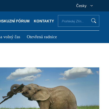
Česky
DISKUZNÍ FÓRUM
KONTAKTY
 a volný čas
Otevřená radnice
otřebuji vyřídit
Potřebuji zaplatit